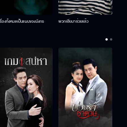
เรื่องทั้งหมดเป็นแผนของมังกร
พวกเฮียมาช่วยแล้ว
ที่ป๊า