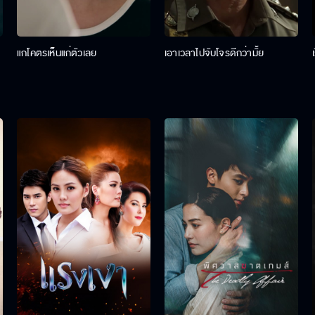
แกโคตรเห็นแก่ตัวเลย
เอาเวลาไปจับโจรดีกว่ามั้ย