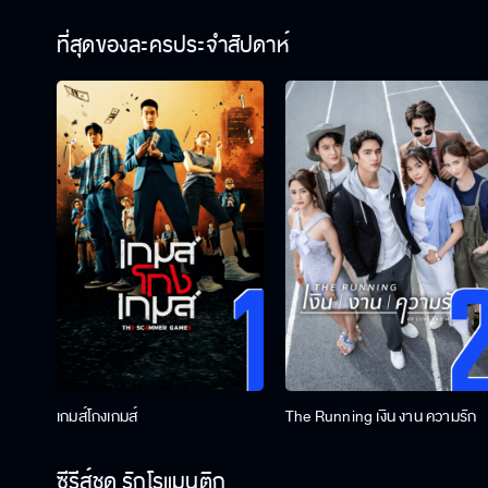
ที่สุดของละครประจำสัปดาห์
เกมส์โกงเกมส์
The Running เงิน งาน ความรัก
ซีรีส์ชุด รักโรแมนติก