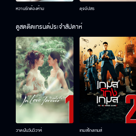
หวานรักต้องห้าม
ดุจอัปสร
ดูสดติดเทรนด์ประจำสัปดาห์
วาดฝันวันวิวาห์
เกมส์โกงเกมส์