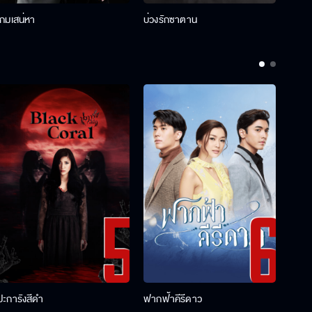
เกมเสน่หา
บ่วงรักซาตาน
บ่วงห
ปะการังสีดำ
ฟากฟ้าคีรีดาว
พ่อคร