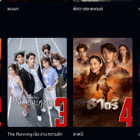
แรงเงา
พิศวาสฆาตเกมส์
The Running เงิน งาน ความรัก
ธาตรี