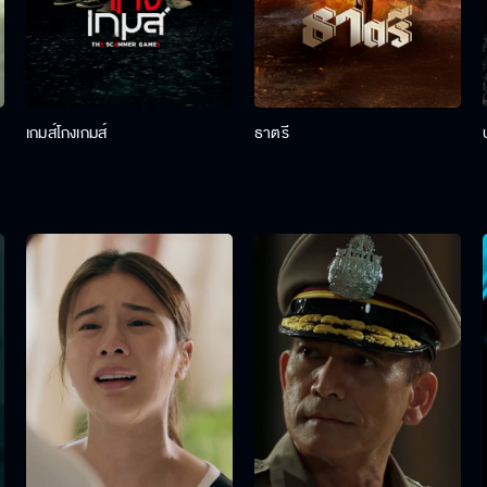
เกมส์โกงเกมส์
ธาตรี