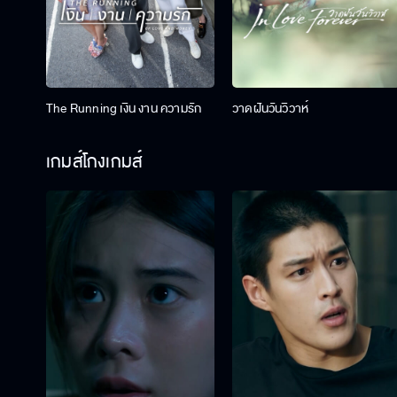
The Running เงิน งาน ความรัก
วาดฝันวันวิวาห์
เกมส์โกงเกมส์