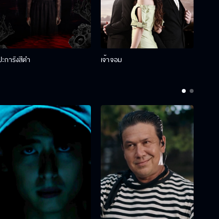
ปะการังสีดำ
เจ้าจอม
รักกั