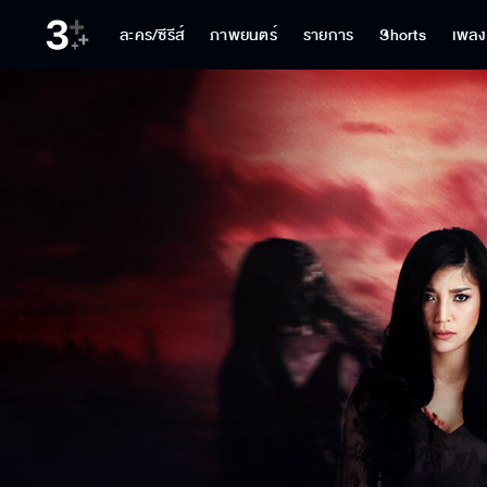
ละคร/ซีรีส์
ภาพยนตร์
รายการ
Shorts
เพลง