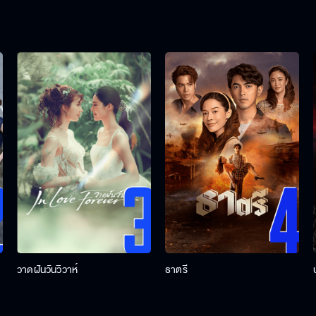
วาดฝันวันวิวาห์
ธาตรี