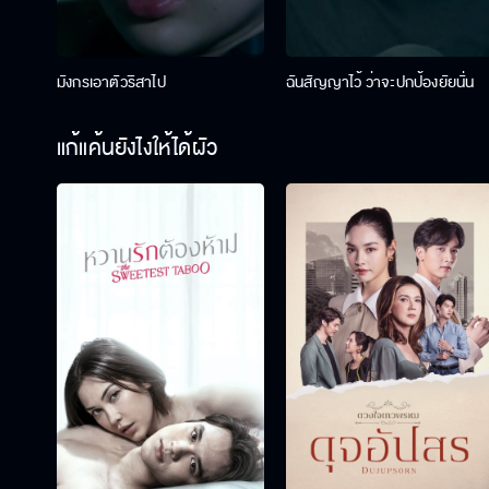
มังกรเอาตัวริสาไป
ฉันสัญญาไว้ ว่าจะปกป้องยัยนั่น
แก้แค้นยังไงให้ได้ผัว