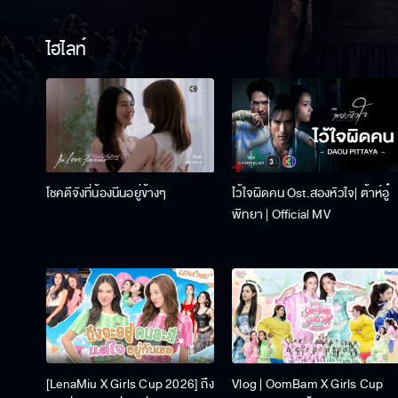
ไฮไลท์
โชคดีจังที่น้องนีนอยู่ข้างๆ
ไว้ใจผิดคน Ost.สองหัวใจ| ต้าห์อู๋
พิทยา | Official MV
[LenaMiu X Girls Cup 2026] ถึง
Vlog | OomBam X Girls Cup