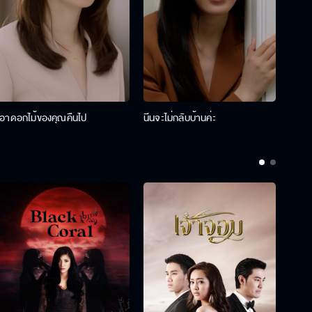
เอาดอกไม้ของคุณคืนไป
นีนจะไม่กลับบ้านค่ะ
นินท