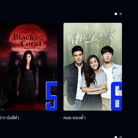
ปะการังสีดำ
คนละขอบฟ้า
ผู้กอ