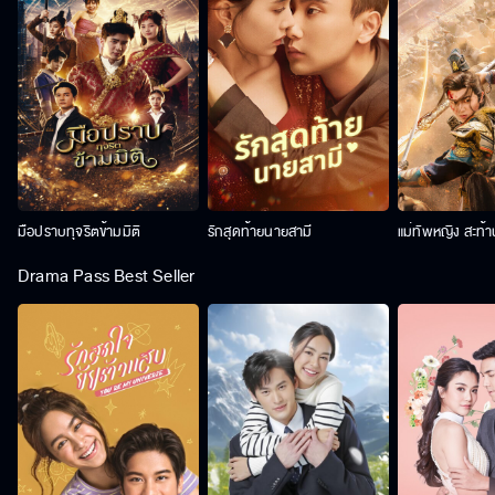
มือปราบทุจริตข้ามมิติ
รักสุดท้ายนายสามี
แม่ทัพหญิง สะท้
Drama Pass Best Seller