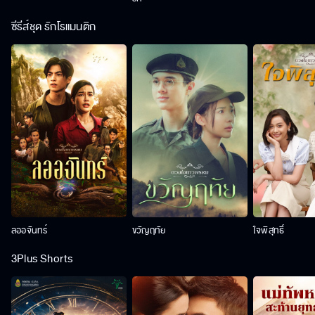
ซีรีส์ชุด รักโรแมนติก
ลออจันทร์
ขวัญฤทัย
ใจพิสุทธิ์
3Plus Shorts