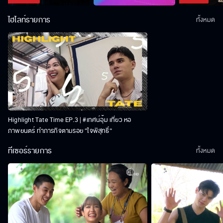
ไฮไลท์รายการ
ทั้งหมด
Highlight Tate Time EP.3 | #เทศน์อุ้ม เที่ยว หอ
ภาพยนตร์ ทำภารกิจตามรอย “ใจพิสุทธิ์“
ทีเซอร์รายการ
ทั้งหมด