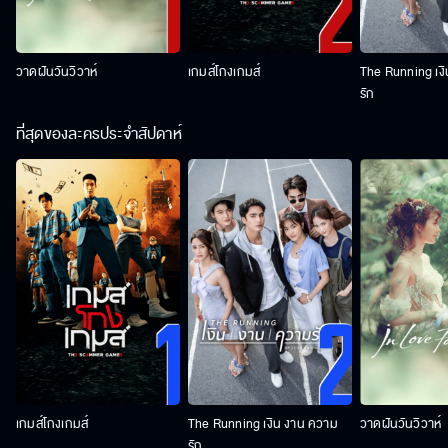
วาดฝันวันวิวาห์
เกมส์โกงเกมส์
The Running เง
รัก
ที่สุดของละครประจำสัปดาห์
เกมส์โกงเกมส์
The Running เงิน งาน ความ
วาดฝันวันวิวาห์
รัก