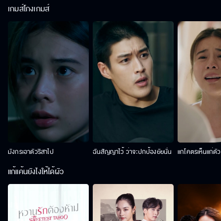
เกมส์โกงเกมส์
มังกรเอาตัวริสาไป
ฉันสัญญาไว้ ว่าจะปกป้องยัยนั่น
แกโคตรเห็นแก่ตั
แก้แค้นยังไงให้ได้ผัว