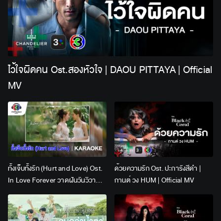
ไว้ใจผิดคน Ost.สองหัวใจ | DAOU PITTAYA | Official
MV
ทั้งเจ็บทั้งรัก (Hurt and Love) Ost.
ด้วยความรัก Ost. ปะการังสีดำ |
In Love Forever วาดฝันวันวิวาห์ |
กานต์ วง HUM | Official MV
Lingling Kwong x Orm
Kornnaphat | Official Karaoke