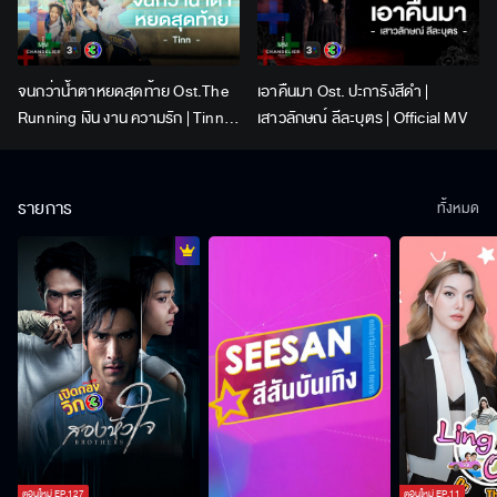
จนกว่าน้ำตาหยดสุดท้าย Ost.The
เอาคืนมา Ost. ปะการังสีดำ |
Running เงิน งาน ความรัก | Tinn |
เสาวลักษณ์ ลีละบุตร | Official MV
Official MV
รายการ
ทั้งหมด
ตอนใหม่
EP.
127
ตอนใหม่
EP.
11