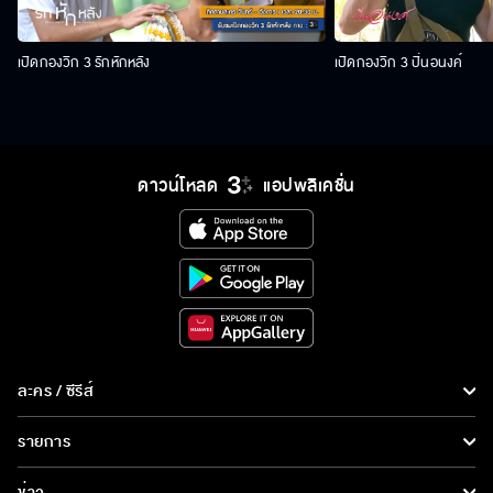
เปิดกองวิก 3 รักหักหลัง
เปิดกองวิก 3 ปิ่นอนงค์
ดาวน์โหลด
แอปพลิเคชั่น
ละคร / ซีรีส์
ละคร/ซีรีส์
รายการ
ซีรีส์นานาชาติ
รายการทั้งหมด
ข่าว