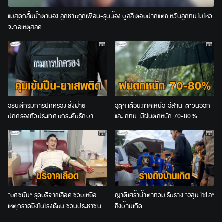
แม่สุดกลั้นน้ำตานอง ลูกชายถูกเพื่อน-รุ่นน้อง บูลลี ต่อยปากแตก หวั่นลูกทนไม่ไหว
จะก่อเหตุสลด
อธิบดีกรมการปกครอง สั่งฝ่าย
อุตุฯ เตือนภาคเหนือ-อีสาน-ตะวันออก
ปกครองทั่วประเทศ ยกระดับรักษา
และ กทม. มีฝนตกหนัก 70-80%
ความปลอดภัย ตั้งด่านคุมเข้มปืน–ยา
เสพติด
“ยศชนัน” รุดบริจาคเลือด ช่วยเหยื่อ
ญาติเศร้าน้ำตาท่วม รับร่าง “ฮลุน โซโล่”
เหตุกราดยิงในโรงเรียน ชวนประชาชน
ถึงบ้านเกิด
ร่วมต่อลมหายใจผู้บาดเจ็บ