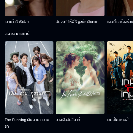
เมาแล้วรักรึเปล่า
ฉันจะทำให้พี่รัญจน์เกลียดแก
แผนนี้เราต้องช่ว
ละครออนแอร์
The Running เงิน งาน ความ
วาดฝันวันวิวาห์
เกมส์โกงเกมส์
รัก