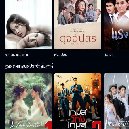
หวานรักต้องห้าม
ดุจอัปสร
แรงเงา
ดูสดติดเทรนด์ประจำสัปดาห์