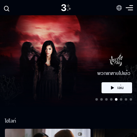
คลิก
ไฮไลท์