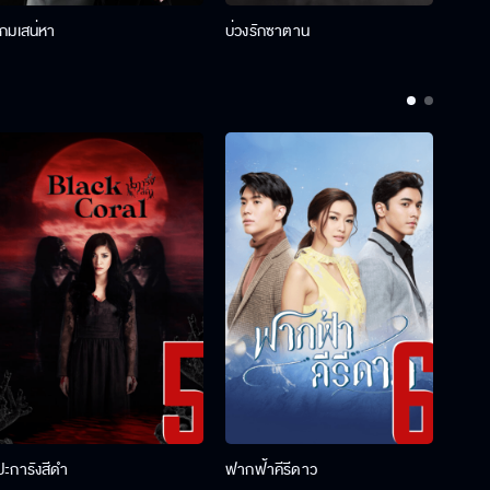
เกมเสน่หา
บ่วงรักซาตาน
บ่วงห
ปะการังสีดำ
ฟากฟ้าคีรีดาว
พ่อคร