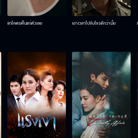
แกโคตรเห็นแก่ตัวเลย
เอาเวลาไปจับโจรดีกว่ามั้ย