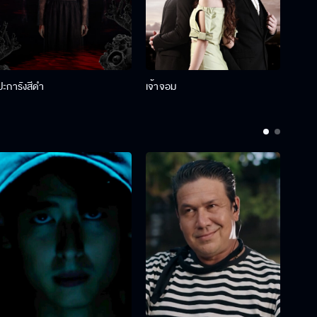
ปะการังสีดำ
เจ้าจอม
รักกั