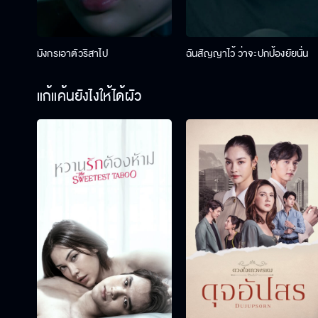
มังกรเอาตัวริสาไป
ฉันสัญญาไว้ ว่าจะปกป้องยัยนั่น
แก้แค้นยังไงให้ได้ผัว