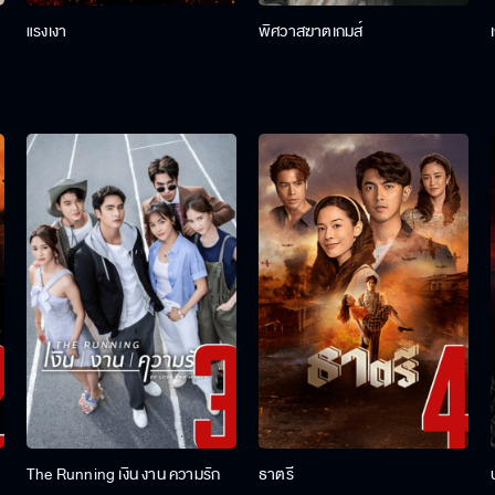
แรงเงา
พิศวาสฆาตเกมส์
The Running เงิน งาน ความรัก
ธาตรี