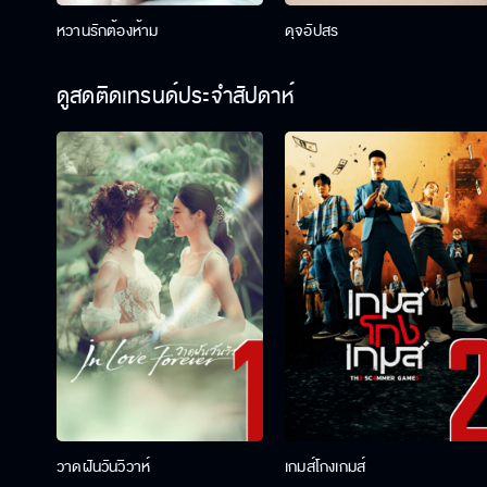
หวานรักต้องห้าม
ดุจอัปสร
ดูสดติดเทรนด์ประจำสัปดาห์
วาดฝันวันวิวาห์
เกมส์โกงเกมส์