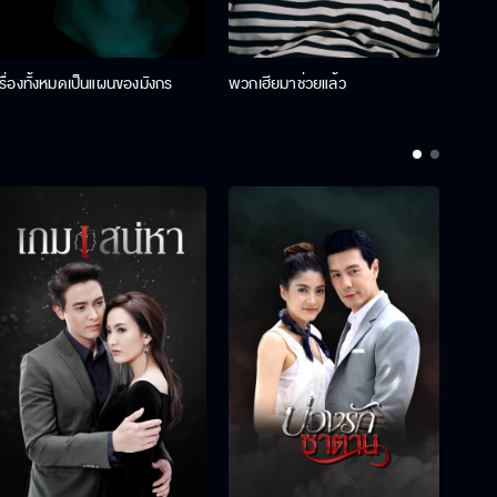
เรื่องทั้งหมดเป็นแผนของมังกร
พวกเฮียมาช่วยแล้ว
ที่ป๊า