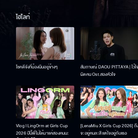
ไฮไลท์
โชคดีจังที่น้องนีนอยู่ข้างๆ
สัมภาษณ์ DAOU PITTAYA | ไว้ใ
ผิดคน Ost.สองหัวใจ
Vlog l LingOrm at Girls Cup
[LenaMiu X Girls Cup 2026] ถึ
2026 ปีนี้พี่ไม่ได้มาแค่สองคนนะ
จะอยู่คนละสี แต่ใจอยู่กับเธอ