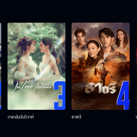
วาดฝันวันวิวาห์
ธาตรี