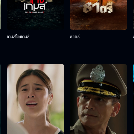
เกมส์โกงเกมส์
ธาตรี