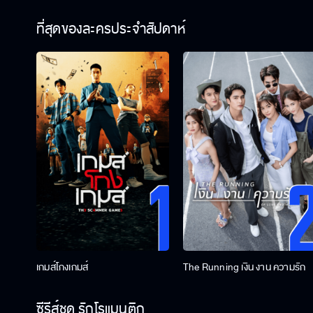
ที่สุดของละครประจำสัปดาห์
เกมส์โกงเกมส์
The Running เงิน งาน ความรัก
ซีรีส์ชุด รักโรแมนติก