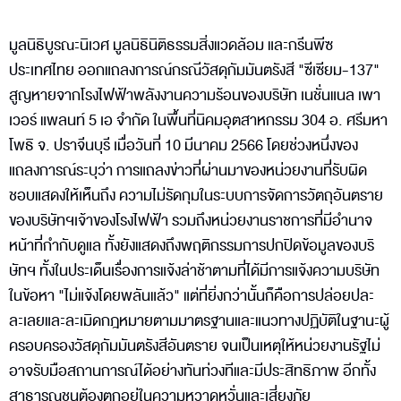
มูลนิธิบูรณะนิเวศ มูลนิธินิติธรรมสิ่งแวดล้อม และกรีนพีซ
ประเทศไทย ออกแถลงการณ์กรณีวัสดุกัมมันตรังสี "ซีเซียม-137"
สูญหายจากโรงไฟฟ้าพลังงานความร้อนของบริษัท เนชั่นแนล เพา
เวอร์ แพลนท์ 5 เอ จำกัด ในพื้นที่นิคมอุตสาหกรรม 304 อ. ศรีมหา
โพธิ จ. ปราจีนบุรี เมื่อวันที่ 10 มีนาคม 2566 โดยช่วงหนึ่งของ
แถลงการณ์ระบุว่า การแถลงข่าวที่ผ่านมาของหน่วยงานที่รับผิด
ชอบแสดงให้เห็นถึง ความไม่รัดกุมในระบบการจัดการวัตถุอันตราย
ของบริษัทฯเจ้าของโรงไฟฟ้า รวมถึงหน่วยงานราชการที่มีอำนาจ
หน้าที่กำกับดูแล ทั้งยังแสดงถึงพฤติกรรมการปกปิดข้อมูลของบริ
ษัทฯ ทั้งในประเด็นเรื่องการแจ้งล่าช้าตามที่ได้มีการแจ้งความบริษัท
ในข้อหา "ไม่แจ้งโดยพลันแล้ว" แต่ที่ยิ่งกว่านั้นก็คือการปล่อยปละ
ละเลยและละเมิดกฎหมายตามมาตรฐานและแนวทางปฏิบัติในฐานะผู้
ครอบครองวัสดุกัมมันตรังสีอันตราย จนเป็นเหตุให้หน่วยงานรัฐไม่
อาจรับมือสถานการณ์ได้อย่างทันท่วงทีและมีประสิทธิภาพ อีกทั้ง
สาธารณชนต้องตกอยู่ในความหวาดหวั่นและเสี่ยงภัย