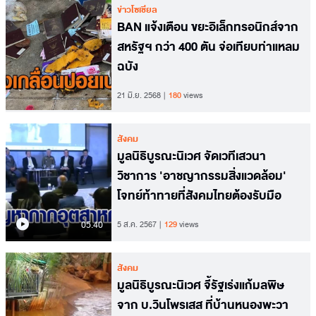
ข่าวโซเชียล
BAN แจ้งเตือน ขยะอิเล็กทรอนิกส์จาก
สหรัฐฯ กว่า 400 ตัน จ่อเทียบท่าแหลม
ฉบัง
21 มิ.ย. 2568
180
views
สังคม
มูลนิธิบูรณะนิเวศ จัดเวทีเสวนา
วิชาการ 'อาชญากรรมสิ่งแวดล้อม'
โจทย์ท้าทายที่สังคมไทยต้องรับมือ
05.40
5 ส.ค. 2567
129
views
สังคม
มูลนิธิบูรณะนิเวศ จี้รัฐเร่งแก้มลพิษ
จาก บ.วินโพรเสส ที่บ้านหนองพะวา