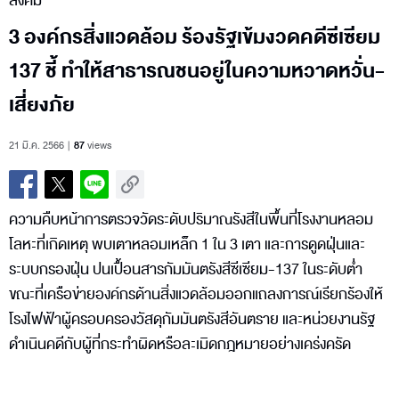
สังคม
3 องค์กรสิ่งแวดล้อม ร้องรัฐเข้มงวดคดีซีเซียม
137 ชี้ ทำให้สาธารณชนอยู่ในความหวาดหวั่น-
เสี่ยงภัย
21 มี.ค. 2566
87
views
ความคืบหน้าการตรวจวัดระดับปริมาณรังสีในพื้นที่โรงงานหลอม
โลหะที่เกิดเหตุ พบเตาหลอมเหล็ก 1 ใน 3 เตา และการดูดฝุ่นและ
ระบบกรองฝุ่น ปนเปื้อนสารกัมมันตรังสีซีเซียม-137 ในระดับต่ำ
ขณะที่เครือข่ายองค์กรด้านสิ่งแวดล้อมออกแถลงการณ์เรียกร้องให้
โรงไฟฟ้าผู้ครอบครองวัสดุกัมมันตรังสีอันตราย และหน่วยงานรัฐ
ดำเนินคดีกับผู้ที่กระทำผิดหรือละเมิดกฎหมายอย่างเคร่งครัด