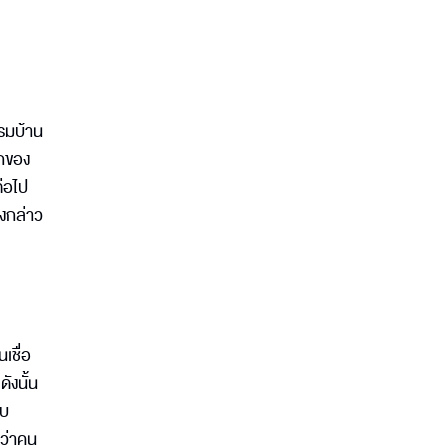
รมบ้าน
รกของ
ต่อไป
ดังกล่าว
เชื่อ
ดังนั้น
ับ
กว่าคน