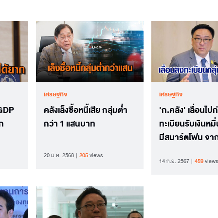
เศรษฐกิจ
เศรษฐกิจ
 GDP
คลังเล็งซื้อหนี้เสีย กลุ่มต่ำ
'ก.คลัง' เลื่อนไป
าก
กว่า 1 แสนบาท
ทะเบียนรับเงินหมื่
มีสมาร์ตโฟน จาก
ก.ย.
20 มี.ค. 2568
205
views
14 ก.ย. 2567
459
views