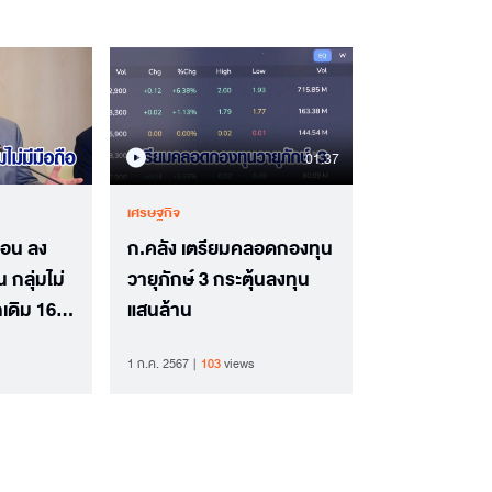
01.37
เศรษฐกิจ
ก่อน ลง
ก.คลัง เตรียมคลอดกองทุน
น กลุ่มไม่
วายุภักษ์ 3 กระตุ้นลงทุน
เดิม 16
แสนล้าน
1 ก.ค. 2567
103
views