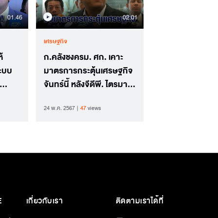
01.46
02.01
เศรษฐกิจ
้
ก.คลังชงครม. ศก. เคาะ
ะบบ
มาตรการกระตุ้นเศรษฐกิจ
จันทร์นี้ หลังจีดีพี. ไตรมาส
1 โตต่ำสุดในอาเซียน
24 พ.ค. 2567
47
views
E
เกี่ยวกับเรา
ติดตามเราได้ที่