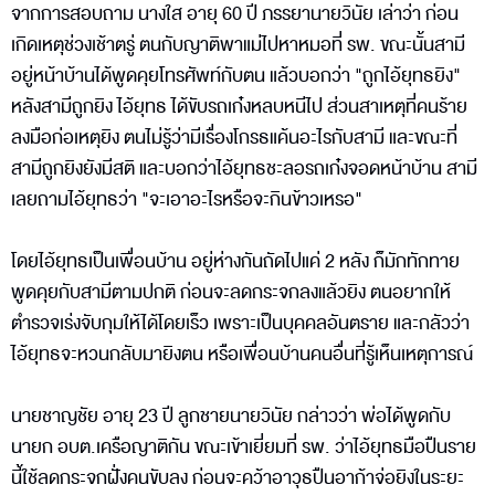
จากการสอบถาม นางใส อายุ 60 ปี ภรรยานายวินัย เล่าว่า ก่อน
เกิดเหตุช่วงเช้าตรู่ ตนกับญาติพาแม่ไปหาหมอที่ รพ. ขณะนั้นสามี
อยู่หน้าบ้านได้พูดคุยโทรศัพท์กับตน แล้วบอกว่า "ถูกไอ้ยุทธยิง"
หลังสามีถูกยิง ไอ้ยุทธ ได้ขับรถเก๋งหลบหนีไป ส่วนสาเหตุที่คนร้าย
ลงมือก่อเหตุยิง ตนไม่รู้ว่ามีเรื่องโกรธแค้นอะไรกับสามี และขณะที่
สามีถูกยิงยังมีสติ และบอกว่าไอ้ยุทธชะลอรถเก๋งจอดหน้าบ้าน สามี
เลยถามไอ้ยุทธว่า "จะเอาอะไรหรือจะกินข้าวเหรอ"
โดยไอ้ยุทธเป็นเพื่อนบ้าน อยู่ห่างกันถัดไปแค่ 2 หลัง ก็มักทักทาย
พูดคุยกับสามีตามปกติ ก่อนจะลดกระจกลงแล้วยิง ตนอยากให้
ตำรวจเร่งจับกุมให้ได้โดยเร็ว เพราะเป็นบุคคลอันตราย และกลัวว่า
ไอ้ยุทธจะหวนกลับมายิงตน หรือเพื่อนบ้านคนอื่นที่รู้เห็นเหตุการณ์
นายชาญชัย อายุ 23 ปี ลูกชายนายวินัย กล่าวว่า พ่อได้พูดกับ
นายก อบต.เครือญาติกัน ขณะเข้าเยี่ยมที่ รพ. ว่าไอ้ยุทธมือปืนราย
นี้ใช้ลดกระจกฝั่งคนขับลง ก่อนจะคว้าอาวุธปืนอาก้าจ่อยิงในระยะ