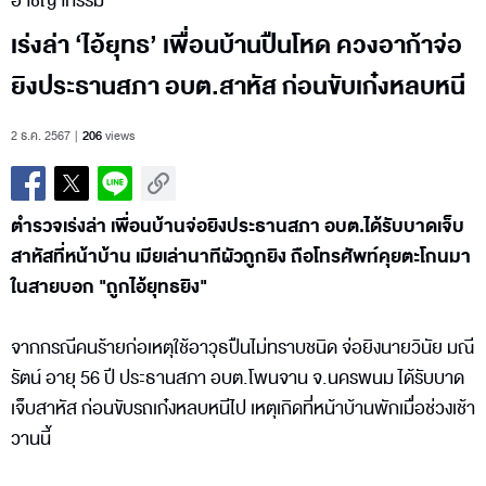
อาชญากรรม
เร่งล่า ‘ไอ้ยุทธ’ เพื่อนบ้านปืนโหด ควงอาก้าจ่อ
ยิงประธานสภา อบต.สาหัส ก่อนขับเก๋งหลบหนี
2 ธ.ค. 2567
206
views
ตำรวจเร่งล่า เพื่อนบ้านจ่อยิงประธานสภา อบต.ได้รับบาดเจ็บ
สาหัสที่หน้าบ้าน เมียเล่านาทีผัวถูกยิง ถือโทรศัพท์คุยตะโกนมา
ในสายบอก "ถูกไอ้ยุทธยิง"
จากกรณีคนร้ายก่อเหตุใช้อาวุธปืนไม่ทราบชนิด จ่อยิงนายวินัย มณี
รัตน์ อายุ 56 ปี ประธานสภา อบต.โพนจาน จ.นครพนม ได้รับบาด
เจ็บสาหัส ก่อนขับรถเก๋งหลบหนีไป เหตุเกิดที่หน้าบ้านพักเมื่อช่วงเช้า
วานนี้