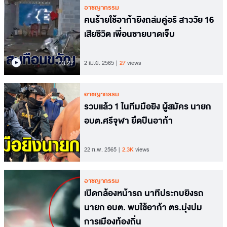
อาชญากรรม
คนร้ายใช้อาก้ายิงถล่มคู่อริ สาววัย 16
เสียชีวิต เพื่อนชายบาดเจ็บ
03.27
2 เม.ย. 2565
27
views
อาชญากรรม
รวบเเล้ว 1 ในทีมมือยิง ผู้สมัคร นายก
อบต.ศรีจุฬา ยึดปืนอาก้า
22 ก.พ. 2565
2.3K
views
อาชญากรรม
เปิดกล้องหน้ารถ นาทีประกบยิงรถ
นายก อบต. พบใช้อาก้า ตร.มุ่งปม
การเมืองท้องถิ่น