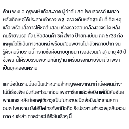
ด้าน พ.ต.อ.คุรุพงษ์ แก้วสะอาด ผู้กำกับ สภ.โพนสวรรค์ เผยว่า
หลังเกิดเหตุได้ประสานตำรวจ พฐ. ตรวจเก็บหลักฐานในที่เกิดเหตุ
แล้ว พร้อมสั่งการให้ชุดสืบสวน เร่งตรวจสอบกล้องวงจรปิด หลัง
คนร้ายขับรถเก๋ง ยี่ห้อฮอนด้า ซิตี้ สีขาว ป้ายทะเบียน กต 5733 ก่อ
เหตุแล้วใช้เส้นทางหลบหนี พร้อมสอบพยานไปแล้วหลายปาก จน
รู้ตัวคนร้ายรายนี้ ทราบชื่อคือนายยุทธนา (ขอสงวนสกุล) อายุ 49 ปี
ซึ่งขณะนี้ได้รวบรวมพยานหลักฐาน เตรียมขอหมายจับแล้ว เพราะ
เป็นบุคคลอันตราย
และมือปืนรายนี้ยังเป็นเป้าหมายสำคัญของเจ้าหน้าที่ เบื้องต้นน่าจะ
ไม่มีเรื่องขัดแย้งกันอะไรมาก่อน เพราะเรียกแล้วจ่อยิง แต่มีนิสัยอันธ
พานเกเร หลังก่อเหตุใช้อาวุธปืนไม่ทราบชนิดจ่อยิงประธานสภา
อบต.โพนจาน ยังได้ปิดโทรศัพท์มือถือ จึงประสานตำรวจชุดสืบสวน
ภาค 4 เร่งล่า คาดว่าจะได้ตัวในเร็วๆ นี้