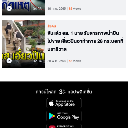
04.58
16 ก.พ. 2565
83
views
สังคม
จับแล้ว อส. 1 นาย รับสารภาพนำปืน
ไปขาย เอี่ยวปืนอาก้าหาย 28 กระบอกที่
นราธิวาส
02.04
28 พ.ค. 2564
48
views
ดาวน์โหลด
แอปพลิเคชั่น