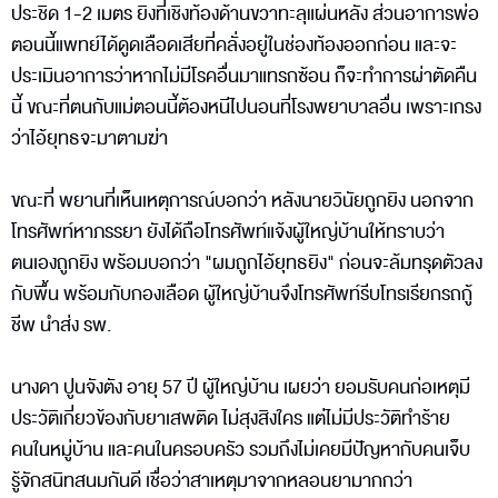
ประชิด 1-2 เมตร ยิงที่เชิงท้องด้านขวาทะลุแผ่นหลัง ส่วนอาการพ่อ
ตอนนี้แพทย์ได้ดูดเลือดเสียที่คลั่งอยู่ในช่องท้องออกก่อน และจะ
ประเมินอาการว่าหากไม่มีโรคอื่นมาแทรกซ้อน ก็จะทำการผ่าตัดคืน
นี้ ขณะที่ตนกับแม่ตอนนี้ต้องหนีไปนอนที่โรงพยาบาลอื่น เพราะเกรง
ว่าไอ้ยุทธจะมาตามฆ่า
ขณะที่ พยานที่เห็นเหตุการณ์บอกว่า หลังนายวินัยถูกยิง นอกจาก
โทรศัพท์หาภรรยา ยังได้ถือโทรศัพท์แจ้งผู้ใหญ่บ้านให้ทราบว่า
ตนเองถูกยิง พร้อมบอกว่า "ผมถูกไอ้ยุทธยิง" ก่อนจะล้มทรุดตัวลง
กับพื้น พร้อมกับกองเลือด ผู้ใหญ่บ้านจึงโทรศัพท์รีบโทรเรียกรถกู้
ชีพ นำส่ง รพ.
นางดา ปูนจังตัง อายุ 57 ปี ผู้ใหญ่บ้าน เผยว่า ยอมรับคนก่อเหตุมี
ประวัติเกี่ยวข้องกับยาเสพติด ไม่สุงสิงใคร แต่ไม่มีประวัติทำร้าย
คนในหมู่บ้าน และคนในครอบครัว รวมถึงไม่เคยมีปัญหากับคนเจ็บ
รู้จักสนิทสนมกันดี เชื่อว่าสาเหตุมาจากหลอนยามากกว่า