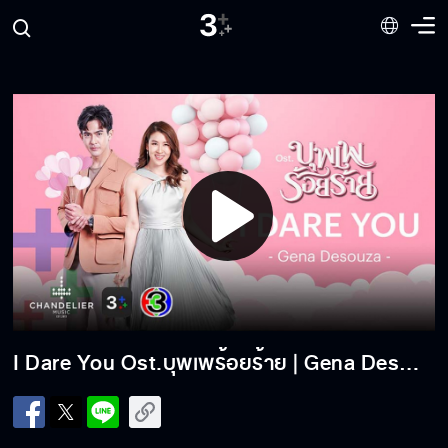
I Dare You Ost.บุพเพร้อยร้าย | Gena Desouza | Official MV