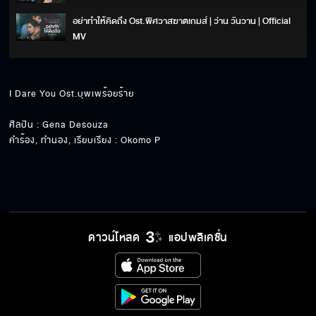
อย่าทำให้คิดถึง Ost.พิศวาสฆาตเกมส์ | ว่าน วันวาน | Official
MV
อีกไม่นาน ฉันจะไป Ost.พิศวาสฆาตเกมส์ | หนึ่ง อภิวัฒน์ (หนึ่ง
อีทีซี) | Official MV
I Dare You Ost.บุพเพร้อยร้าย

คือเธอ Ost.คือเธอ | เลอทัศน์ เกตุสุข (โต Mirrr) | Official MV
ศิลปิน : Gena Desouza

Record Ost.คือเธอ | Sammii | Official MV
คำร้อง, ทำนอง, เรียบเรียง : Okomo P
ฉันยังคิดถึง Ost. ภูตแม่น้ำโขง | แก้ม วิชญาณี | Official MV
ดาวน์โหลด
แอปพลิเคชั่น