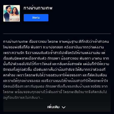
ทางผ่านกามเทพ
ขอโทษที่พูดไม่ดีกับคุณ
ติดตาม
ต่อไปให้เรียกผมว่าบอส
ทางผ่านกามเทพ เรื่องราวของ ไตรภพ ชายหนุ่มฐานะดีที่กลัวว่าเจ้าสาวคน
ใหม่ของพ่อซึ่งก็คือ พิมลภา จะมาปอกลอก หวังเอาเงินมากกว่าแต่งงาน
เพราะความรัก จึงวางแผนจับตัวเจ้าสาวไปเพื่อหวังให้งานแต่งงานล่ม แต่
คิดแต่เรื่องแย่งสมบัติ
เรื่องดันผิดพลาดเมื่อเขาจับตัว ภัทรลดา น้องสาวของ พิมลภา มาแทน จาก
นั้นก็นำตัวเธอไปขังไว้ที่เกาะไข่หงส์ และกลั่นแกล้งสารพัด แต่นั่นก็ทำให้ความ
รักของทั้งคู่ก่อตัวขึ้น เมื่อพิมลภาเห็นว่าน้องกำลังจะได้ดีมากกว่าตัวเองที่
ตกต่ำลง เพราะไตรภพจับได้ว่าเธอสวมเขาให้พ่อของเขา และก็ตัดเงินเดือน
คนอย่างคุณไม่เคยมองใครดีในสายตาอยู่แล้ว
และรายได้ทุกอย่างของเธอ เธอจึงวางแผนใส่ร้ายน้องสาวทำให้ไตรภพเข้าใจ
ผิดจนมีเรื่องทะเลาะกันรุนแรง ภัทรลดาจึงเก็บของกลับบ้านและขออิสระจาก
ไตรภพ พร้อมขอจบทุกอย่างไว้เพียงเท่านี้ ไตรภพเสียใจมากจึงคิดกลับไป
อยู่ที่อเมริกาและไม่กลับมา
... 
อย่ามายุ่งกับคนที่ผมรัก
เพิ่มเติม 