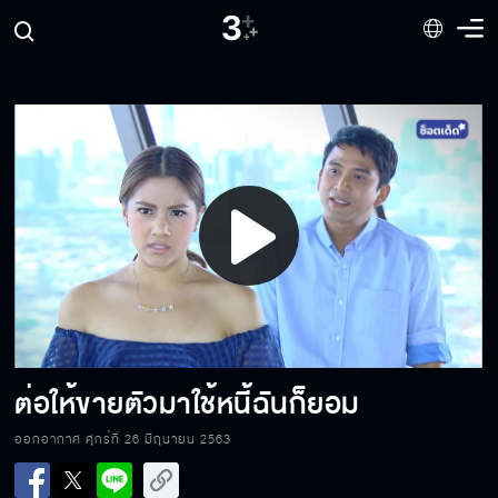
คืนนี้ประตูไม่ได้ล็อค
โอกาสมาก็ต้องฉวย
Play
คุณลองใช้มารยาดูสิ
Video
เรามาคุยกันแบบเปิดอกดีกว่า
ต่อให้ขายตัวมาใช้หนี้ฉันก็ยอม
ออกอากาศ ศุกร์ที่ 26 มิถุนายน 2563
คนแบบนี้เหรอจะดูแลลูกสาวผม