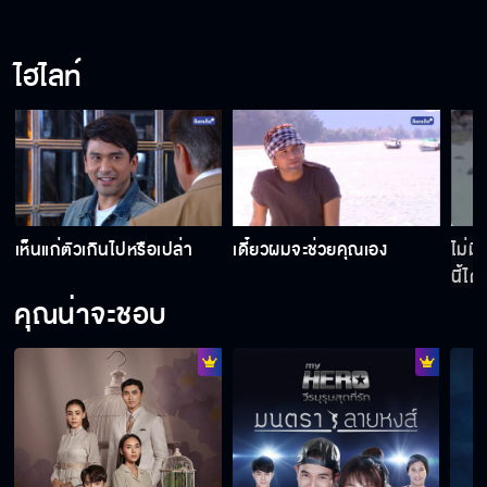
แกเป็นใครปลอมตัวมา
ไฮไลท์
นับแกะกันเถอะ
คุณพลาดของดีซะเเล้ว
เห็นแก่ตัวเกินไปหรือเปล่า
เดี๋ยวผมจะช่วยคุณเอง
ไม่มี
นี้ได้
คุณน่าจะชอบ
ไม่จอดกูถีบ
ไม่มีใครมีสิทธิ์บังคับคนเกาะนี้ได้