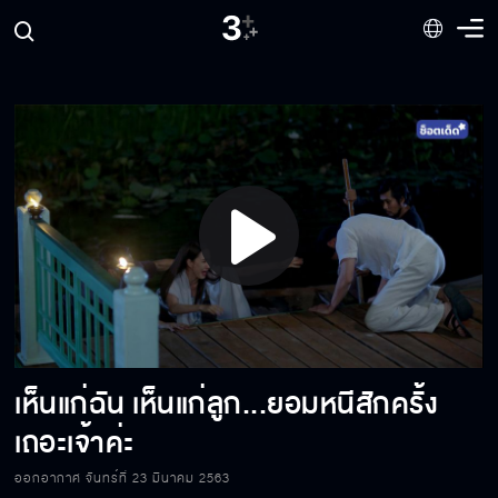
พลังมากเกินไป...ฉันคุมไม่อยู่
คุณใช้พลังกับผมไม่ได้หรอก
จิ๊กซอว์ชิ้นสำคัญ กับโศกนาฏกรรมพันกว่าปี
Play
มาเป็นปาปารัสซีเหรอวะ
Video
เห็นแก่ฉัน เห็นแก่ลูก...ยอมหนีสักครั้ง
คำอธิษฐานของฉัน
เถอะเจ้าค่ะ
ออกอากาศ จันทร์ที่ 23 มีนาคม 2563