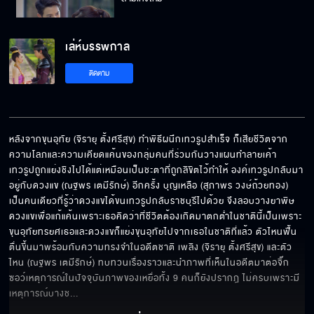
เล่ห์บรรพกาล
กูเลี้ยงมึงลำบากมากนักหรือ
ติดตาม
คนอย่างมึงต้องไม่ตายดี
หลังจากขุนอุทัย (จิรายุ ตั้งศรีสุข) ทำพิธีผนึกเทวรูปสำเร็จ ก็เสียชีวิตจาก
ความโลภและความเคียดแค้นของกลุ่มคนที่ร่วมกันวางแผนทำลายเค้า 
เทวรูปถูกแย่งชิงไปได้แต่เหมือนเป็นชะตาที่ถูกลิขิตไว้ทำให้ องค์เทวรูปกลับมา
เอามาให้ลองชิมเล่นตรงหน้า...ท่านขุนยังไม่สนใจ
อยู่กับดวงแข (ณฐพร เตมีรักษ์) อีกครั้ง บุญเหลือ (สุภาพร วงษ์ถ้วยทอง) 
เป็นคนเดียวที่รู้ว่าดวงแขได้ขนเทวรูปกลับราชบุรีไปด้วย จึงลอบวางยาพิษ
ดวงแขเพื่อแก้แค้นเพราะเธอคิดว่าที่ชีวิตต้องเกิดมาตกต่ำในชาตินี้เป็นเพราะ
ขุนอุทัยทรยศเธอและดวงแขก็แย่งขุนอุทัยไปจากเธอในชาติที่แล้ว ตัวไหนฟื้น
ตื่นขึ้นมาพร้อมกับความทรงจำในอดีตชาติ เพลิง (จิรายุ ตั้งศรีสุข) และตัว
เอ็งจะแก้คุณไสยที่เกิดจากสัตว์พิษได้ก็ให้มันรู้ไป
ไหน (ณฐพร เตมีรักษ์) ทบทวนเรื่องราวและนำภาพที่เห็นในอดีตมาต่อจิ๊ก
ซอว์เหตุการณ์ในปัจจุบันภาพของเหยื่อทั้ง 9 คนก็ยังปรากฎ ไม่ครบเพราะมี
เหตุการณ์บางช
... 
ถ้าอุ้มถึงเตียงแล้ว...ธรรมเนียมใดก็ไม่ต่างกันดอก