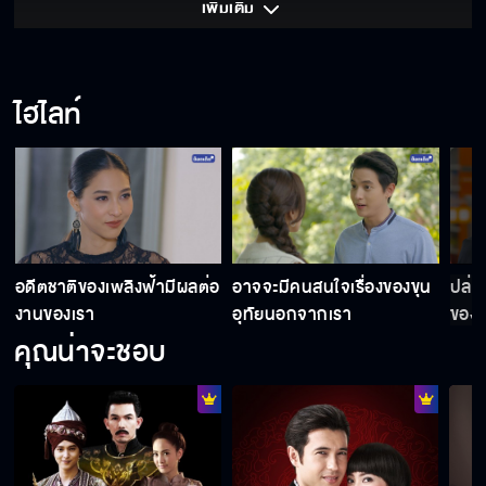
เพิ่มเติม 
พี่คิดถึง...ทุกลมหายใจเข้าออก
ไฮไลท์
วิชาของมึงร้ายกาจ...แต่สู้วิชาเมื่อพันปีของกูไม่ได้
กูช่วยให้มึงไม่ต้องทุกข์ทรมานวิ่งไล่ตามผู้ชาย
อดีตชาติของเพลิงฟ้ามีผลต่อ
อาจจะมีคนสนใจเรื่องของขุน
ปล่อ
อย่างนี้
งานของเรา
อุทัยนอกจากเรา
ของม
คุณน่าจะชอบ
ผู้ใดใช้ให้เอ็งเอาของต่ำมาทำใส่ข้า
หากคืนนี้ข้าได้เป็นเมียท่านหมื่น