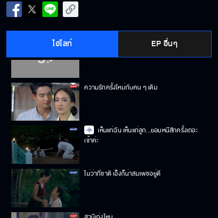
หากมีวาสนาก็จะพบแผนที่
ไฮไลท์
EP อื่นๆ
ชมอะไรบ่อย ๆ เดี๋ยวเหลิงหมด
ความรักครั้งใหม่กับคน ๆ เดิม
เห็นแก่ฉัน เห็นแก่ลูก...ยอมหนีสักครั้งเถอะ
เจ้าค่ะ
ไม่ว่ากี่ชาติ เอ็งก็น่าสมเพชอยู่ดี
สามีเก่งไหม