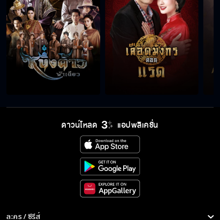
ข้าขอวิชาความรู้ที่เคยเป็นของข้า...กลับคืนมาสู่ข้า
ฉันอยากให้พระอาทิตย์อยู่คู่กับพระจันทร์ตลอด
ไป
ดาวน์โหลด
แอปพลิเคชั่น
เอ็งเป็นวิญญาณผีนรกสั่งมาเกิด
น้ำมันพรายรึ...ของโสโครก ข้าไม่ใช้หรอกเว้ย
เพลิงเห็นอดีตชาติได้
ละคร / ซีรีส์