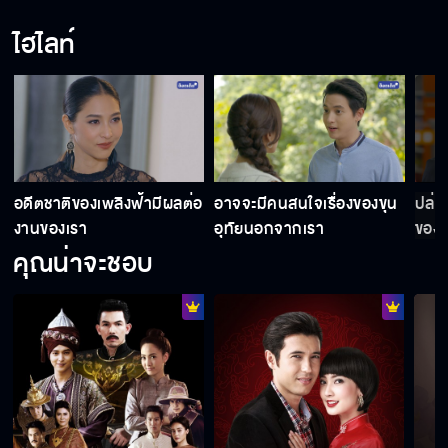
ไป
ไฮไลท์
เอ็งเป็นวิญญาณผีนรกสั่งมาเกิด
น้ำมันพรายรึ...ของโสโครก ข้าไม่ใช้หรอกเว้ย
อดีตชาติของเพลิงฟ้ามีผลต่อ
อาจจะมีคนสนใจเรื่องของขุน
ปล่อ
งานของเรา
อุทัยนอกจากเรา
ของม
คุณน่าจะชอบ
เพลิงเห็นอดีตชาติได้
พวกมันต้องการอำนาจของเทวรูป
อดีตชาติของคุณหยุดยั้งการนองเลือดครั้งนี้ได้