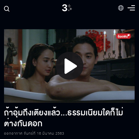
ความรักครั้งใหม่กับคน ๆ เดิม
เห็นแก่ฉัน เห็นแก่ลูก...ยอมหนีสักครั้งเถอะเจ้าค่ะ
ไม่ว่ากี่ชาติ เอ็งก็น่าสมเพชอยู่ดี
Play
สามีเก่งไหม
Video
ถ้าอุ้มถึงเตียงแล้ว...ธรรมเนียมใดก็ไม่
กูเลี้ยงมึงลำบากมากนักหรือ
ต่างกันดอก
ออกอากาศ จันทร์ที่ 16 มีนาคม 2563