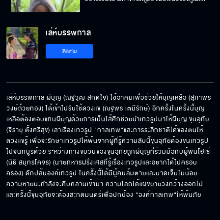
เล่ห์บรรพกาล
กูช่วยให้มึงไม่ต้องทุกข์ทรมานวิ่งไล่ตามผู้ชาย
ติดตาม
อย่างนี้
ผู้ใดใช้ให้เอ็งเอาของต่ำมาทำใส่ข้า
เล่ห์บรรพกาล ผีบุญ (ณัฐวุฒิ สกิดใจ) ใช้อาคมเพื่อช่วยให้บุญเหลือ (สุภาพร 
วงษ์ถ้วยทอง) ได้เข้าไปรับใช้ดวงแข (ณฐพร เตมีรักษ์) อีกครั้งในครั้งนี้บุญ
เหลือต้องตอบแทนผีบุญด้วยการเป็นไส้ศึกช่วยนำเทวรูปมาให้ผีบุญ ขุนอุทัย 
หากคืนนี้ข้าได้เป็นเมียท่านหมื่น
(จิรายุ ตั้งศรีสุข) เล่าเรื่องเทวรูป "กาลเทพ"และการระลึกชาติได้ของตนให้
ดวงแขรู้ เพื่อจะรักษาเทวรูปให้พ้นจากผู้ที่รู้ความลับนี้ขุนอุทัยต้องขนเทวรูป
ไปจันทบูรด้วย ระหว่างทางขบวนของขุนอุทัยถูกผีบุญที่ร่วมมือกับผู้พันโฮเซ่ 
(นิธิ สมุทรโคจร) (นายทหารฝรั่งเศสที่รู้เรื่องเทวรูปและอยากได้ไปครอบ
ครอง) ดักปล้นองค์เทวรูป ในครั้งนี้ได้มีผู้คนล้มตายและบาดเจ็บไม่น้อย 
ข้าขอวิชาความรู้ที่เคยเป็นของข้า...กลับคืนมาสู่ข้า
ความหายนะกำลังจะคืบคลานเข้ามา ความโลภได้แผ่ขยายวงกว้างออกไป 
และครั้งนี้ขุนอุทัยจะต้องสะกดมนตร์เพื่อปกป้อง "องค์กาลเทพ"ให้พ้นภัย
ฉันอยากให้พระอาทิตย์อยู่คู่กับพระจันทร์ตลอด