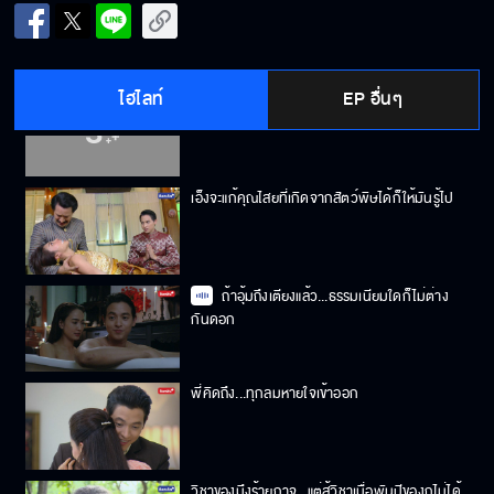
คนอย่างมึงต้องไม่ตายดี
ไฮไลท์
EP อื่นๆ
เอามาให้ลองชิมเล่นตรงหน้า...ท่านขุนยังไม่สนใจ
เอ็งจะแก้คุณไสยที่เกิดจากสัตว์พิษได้ก็ให้มันรู้ไป
ถ้าอุ้มถึงเตียงแล้ว...ธรรมเนียมใดก็ไม่ต่าง
กันดอก
พี่คิดถึง...ทุกลมหายใจเข้าออก
วิชาของมึงร้ายกาจ...แต่สู้วิชาเมื่อพันปีของกูไม่ได้