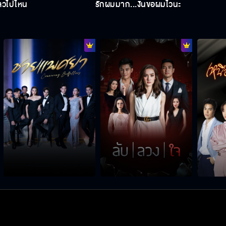
ล้วไปไหน
รักผมมาก...งั้นขอผมไว้นะ