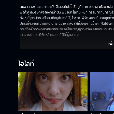
ผมอาถรรพ์ มงคล(ทนงศักดิ์)นอนไม่ได้สติอยู่ที่โรงพยาบาล ตรีเพชร(มา
พงศ์)ดูแลบริษัทของหยก(น้ำฝน พัชรินทร์)แทน หยกโกรธมากที่ปกรณ์ร
ทั้ง ๆ ที่รู้ว่าปกรณ์คือคนที่อยู่กับเกศินี(น้ำตาล-พิจักขณา)เป็นคนสุ
ปกรณ์คือคนที่ฆ่าเกศินี ปกรณ์อาฆาตจึงสั่งให้วิญญาณร้ายเกศินีไปจ
กร)ที่ถือตุ๊กตาของเกศินีออกมาพอดีโดนวิญญาณร้ายของเกศินีเล่นงานอากา
เล่นงานปกรณ์ที่หักหลังเธอ เกศินีได้รู้ความจ
... 
เพิ่
ไฮไลท์