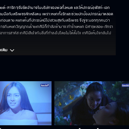
ยด์-ฑาริกา)จึงยึดอำนาจในบริษัทของพ่อทั้งหมด และให้ปกรณ์(เฟิสท์-เอก
่วมมือกับตรีเพชรหักหลังตน เพราะหยกทั้งรักและช่วยปกป้องปกรณ์มาตลอด
ดท้ายก่อนตาย หยกแค้นที่ปกรณ์หนีไปเสวยสุขกับตรีเพชร จึงขู่จะบอกทุกคนว่า
ัดการกับหยกวิญญาณร้ายเกศินีก็กำลังเข้ามาจะทำร้ายหยก นิศา(พลอย-ภัทรา
รสาหัส เกศินีเสียใจกับสิ่งที่ทำลงไปโดยไม่ได้ตั้งใจ เกศินีแค้นใจกลับไป
มเติม 