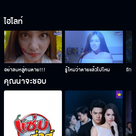
ไฮไลท์
อย่าลบหลู่คนตาย!!!
รู้ไหมว่าตายแล้วไปไหน
รักผ
คุณน่าจะชอบ