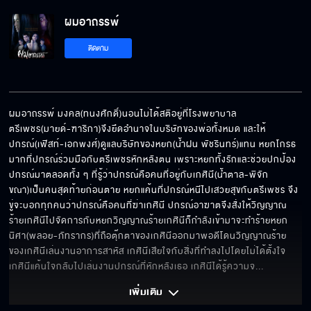
ผมอาถรรพ์
ผมอาถรรพ์ EP.14[8/9]
ติดตาม
ผมอาถรรพ์ EP.14[9/9]
ผมอาถรรพ์ มงคล(ทนงศักดิ์)นอนไม่ได้สติอยู่ที่โรงพยาบาล 
ตรีเพชร(มายด์-ฑาริกา)จึงยึดอำนาจในบริษัทของพ่อทั้งหมด และให้
ปกรณ์(เฟิสท์-เอกพงศ์)ดูแลบริษัทของหยก(น้ำฝน พัชรินทร์)แทน หยกโกรธ
มากที่ปกรณ์ร่วมมือกับตรีเพชรหักหลังตน เพราะหยกทั้งรักและช่วยปกป้อง
ปกรณ์มาตลอดทั้ง ๆ ที่รู้ว่าปกรณ์คือคนที่อยู่กับเกศินี(น้ำตาล-พิจัก
ขณา)เป็นคนสุดท้ายก่อนตาย หยกแค้นที่ปกรณ์หนีไปเสวยสุขกับตรีเพชร จึง
ขู่จะบอกทุกคนว่าปกรณ์คือคนที่ฆ่าเกศินี ปกรณ์อาฆาตจึงสั่งให้วิญญาณ
ร้ายเกศินีไปจัดการกับหยกวิญญาณร้ายเกศินีก็กำลังเข้ามาจะทำร้ายหยก 
นิศา(พลอย-ภัทรากร)ที่ถือตุ๊กตาของเกศินีออกมาพอดีโดนวิญญาณร้าย
ของเกศินีเล่นงานอาการสาหัส เกศินีเสียใจกับสิ่งที่ทำลงไปโดยไม่ได้ตั้งใจ 
เกศินีแค้นใจกลับไปเล่นงานปกรณ์ที่หักหลังเธอ เกศินีได้รู้ความจ
... 
เพิ่มเติม 