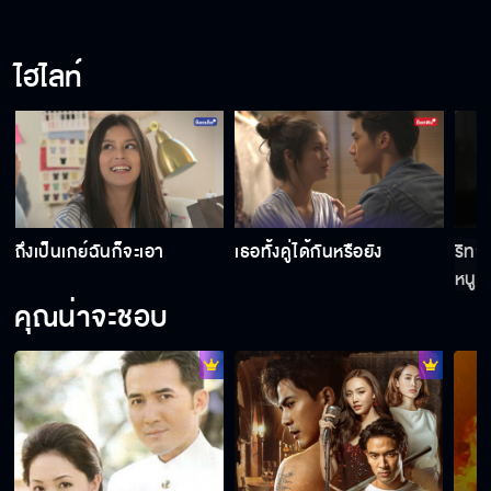
ไฮไลท์
ถึงเป็นเกย์ฉันก็จะเอา
เธอทั้งคู่ได้กันหรือยัง
ริทจ
หนูเ
คุณน่าจะชอบ