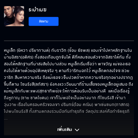
ระบำเมฆ
ติดตาม
หนูเล็ก (ยิหวา ปรียากานต์) กับราวิท (จ๊อบ ธัชพล) แอบเข้าไปหาหลักฐานใน
บ้านอิสรา(อดิศร) ทั้งสองเกือบถูกจับได้ ดีที่หลบซ่อนตัวจากอิสราได้ทัน ทั้ง
สองได้หลักฐานที่น่าสงสัยไปบางส่วน หนูเล็กเริ่มเชื่อว่า พาขวัญ แม่ของเธอ 
คงไม่ได้ตายด้วยอุบัติเหตุจริง ๆ ตามที่วาริทบอกไว้ หนูเล็กตกลงใจจะช่วย
วาริท สืบหาความจริง ถึงแม้เธอจะเจ็บปวดถ้าหากความจริงทุกอย่างปรากฏ
ขึ้นก็ตาม โชนรังสี(ลภัสรา) ยังคงแวะเวียนมาที่ร้านเสื้อของหนูเล็กอยู่เสมอ ถึง
แม้หนูเล็กกับพะแพง(สุทธาทิพย์)จะให้การต้อนรับเป็นอย่างดี  แต่เมื่อเรื่องรู้
ถึงหูภาณุ (ชาย ชาตโยดม) เขาก็ไม่พอใจเป็นอย่างมาก ที่โชนรังสี เข้ามา
วุ่นวาย เรื่องในครอบครัวของเขา ปรินทร์(โอม คณิน) พาเช่นชนก(ภาสกร) 
ไปพบโชนรังสี ทั้งสามตกลงร่วมมือกันทำธุรกิจ วัตถุประสงค์คือกำจัดธุรกิ
... 
เพิ่มเติม 