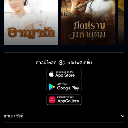
ดาวน์โหลด
แอปพลิเคชั่น
ละคร / ซีรีส์
ละคร/ซีรีส์