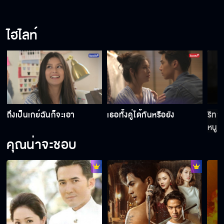
ไฮไลท์
ถึงเป็นเกย์ฉันก็จะเอา
เธอทั้งคู่ได้กันหรือยัง
ริทจ
หนูเ
คุณน่าจะชอบ