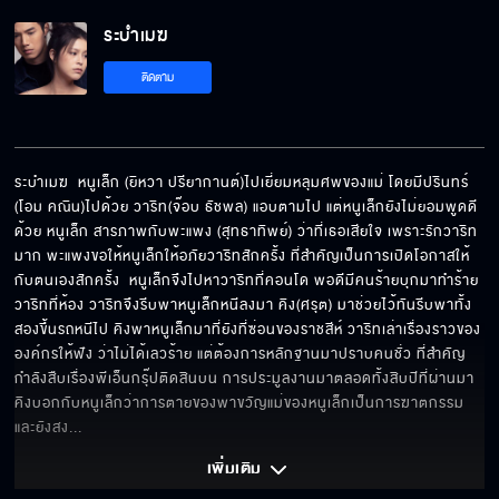
ระบำเมฆ
ติดตาม
ระบำเมฆ  หนูเล็ก (ยิหวา ปรียากานต์)ไปเยี่ยมหลุมศพของแม่ โดยมีปรินทร์ 
(โอม คณิน)ไปด้วย วาริท(จ๊อบ ธัชพล) แอบตามไป แต่หนูเล็กยังไม่ยอมพูดดี
ด้วย หนูเล็ก สารภาพกับพะแพง (สุทธาทิพย์) ว่าที่เธอเสียใจ เพราะรักวาริท
มาก พะแพงขอให้หนูเล็กให้อภัยวาริทสักครั้ง ที่สำคัญเป็นการเปิดโอกาสให้
กับตนเองสักครั้ง  หนูเล็กจึงไปหาวาริทที่คอนโด พอดีมีคนร้ายบุกมาทำร้าย
วาริทที่ห้อง วาริทจึงรีบพาหนูเล็กหนีลงมา คิง(ศรุต) มาช่วยไว้ทันรีบพาทั้ง
สองขึ้นรถหนีไป คิงพาหนูเล็กมาที่ยังที่ซ่อนของราชสีห์ วาริทเล่าเรื่องราวของ
องค์กรให้ฟัง ว่าไม่ได้เลวร้าย แต่ต้องการหลักฐานมาปราบคนชั่ว ที่สำคัญ
กำลังสืบเรื่องพีเอ็นกรุ๊ปติดสินบน การประมูลงานมาตลอดทั้งสิบปีที่ผ่านมา 
คิงบอกกับหนูเล็กว่าการตายของพาขวัญแม่ของหนูเล็กเป็นการฆาตกรรม 
และยังสง
... 
เพิ่มเติม 