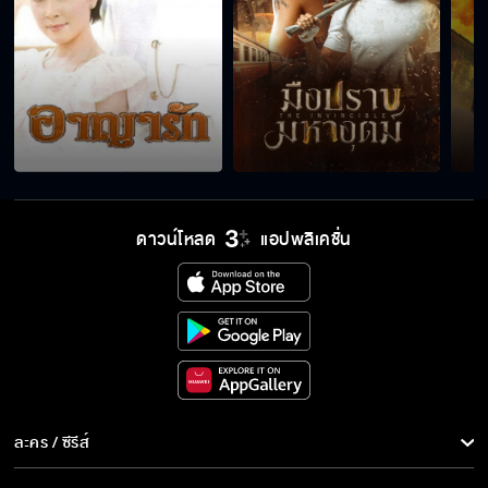
ดาวน์โหลด
แอปพลิเคชั่น
ละคร / ซีรีส์
ละคร/ซีรีส์