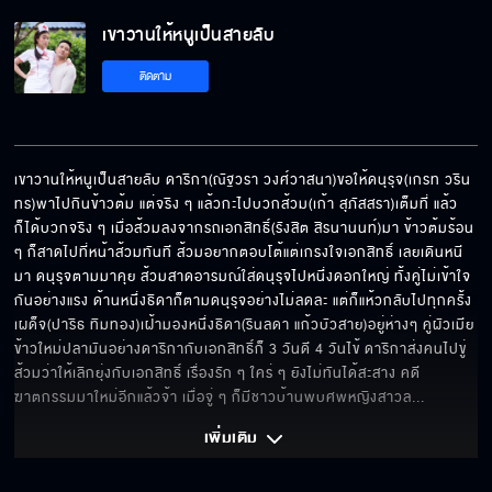
เขาวานให้หนูเป็นสายลับ
เรามาแต่งงานกัน
ติดตาม
เหมาเลยไหมคะท่านรอง
เขาวานให้หนูเป็นสายลับ ดาริกา(ณัฐวรา วงศ์วาสนา)ขอให้ดนุรุจ(เกรท วริน
ทร)พาไปกินข้าวต้ม แต่จริง ๆ แล้วกะไปบวกส้วม(เก้า สุภัสสรา)เต็มที่ แล้ว
ก็ได้บวกจริง ๆ เมื่อส้วมลงจากรถเอกสิทธิ์(รังสิต สิรนานนท์)มา ข้าวต้มร้อน 
หวังว่าเราสองคนจะไม่ต้องเจอกันอีก
ๆ ก็สาดไปที่หน้าส้วมทันที ส้วมอยากตอบโต้แต่เกรงใจเอกสิทธิ์ เลยเดินหนี
มา ดนุรุจตามมาคุย ส้วมสาดอารมณ์ใส่ดนุรุจไปหนึ่งดอกใหญ่ ทั้งคู่ไม่เข้าใจ
กันอย่างแรง ด้านหนึ่งธิดาก็ตามดนุรุจอย่างไม่ลดละ แต่ก็แห้วกลับไปทุกครั้ง 
เผด็จ(ปาริธ ทิมทอง)เฝ้ามองหนึ่งธิดา(รินลดา แก้วบัวสาย)อยู่ห่างๆ คู่ผัวเมีย
ข้าวใหม่ปลามันอย่างดาริกากับเอกสิทธิ์ก็ 3 วันดี 4 วันไข้ ดาริกาส่งคนไปขู่
ความจริงกับความฝันมักสวนทางกัน
ส้วมว่าให้เลิกยุ่งกับเอกสิทธิ์ เรื่องรัก ๆ ใคร่ ๆ ยังไม่ทันได้สะสาง คดี
ฆาตกรรมมาใหม่อีกแล้วจ้า เมื่อจู่ ๆ ก็มีชาวบ้านพบศพหญิงสาวล
... 
เพิ่มเติม 
ตกลงกูเป็นเมียเก็บเจ้าบ่าวหรือเปล่า