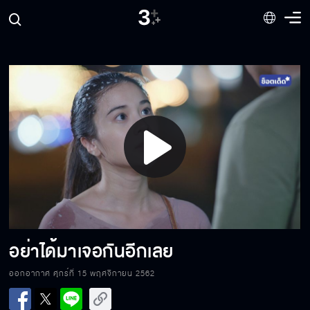
จ้องทำไมอยากได้ผมเหรอ?
ไหล่นี้ซบได้ไม่คิดเงิน
Play
ผัดผักบุ้งมันก็รสชาติแบบนี้แหละ
Video
คุณชงมาแบบนี้จังหวะมันได้
อย่าได้มาเจอกันอีกเลย
ออกอากาศ ศุกร์ที่ 15 พฤศจิกายน 2562
ลูบ จับ คลำ โดนปรับนะจ๊ะ