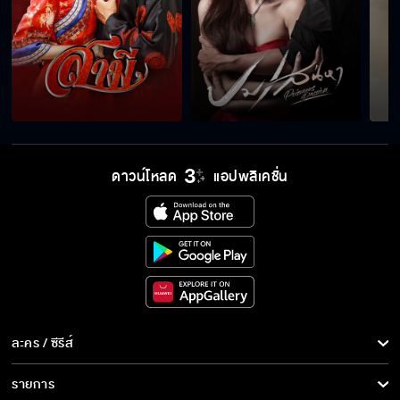
มึงจับหลานกูมาขอทานใช่ไหม
คนแบบนี้ไม่สมควรเรียกว่าพ่อ
ดาวน์โหลด
แอปพลิเคชั่น
คุณกำลังอ่อยเจ้าหน้าที่
ช่วยด้วย ตำรวจจับนมประชาชน
ละคร / ซีรีส์
เวโรนิก้ารู้สึกsexyมาก ๆ เลยค่ะ
ละคร/ซีรีส์
รายการ