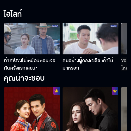
ไฮไลท์
คนจนมันก็ผิดเสมอแหละ
ก่อนจะพูดอะไรเคยรู้ความจริงกันบ้างไหม
ท่าทีขึงขังไม่เหมือนตอนเจอ
คนอย่างผู้กองเผด็จ เค้าไม่
ของฉ
ช่วยมาเป็นสายลับของเราให้หน่อย
กันครั้งแรกเลยนะ
มาหรอก
ไหม
คุณน่าจะชอบ
อย่าเถียงผมสักวันได้ไหม
ปล่อยฉันไปตามเส้นทางของฉัน