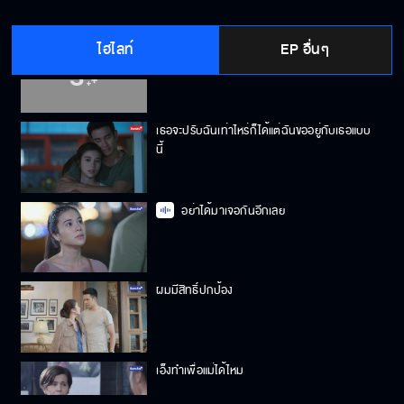
ไฮไลท์
EP อื่นๆ
นี่คือหน่วยสืบราชการลับ "snow white"
เธอจะปรับฉันเท่าไหร่ก็ได้แต่ฉันขออยู่กับเธอแบบ
นี้
อย่าได้มาเจอกันอีกเลย
ผมมีสิทธิ์ปกป้อง
เอ็งทำเพื่อแม่ได้ไหม