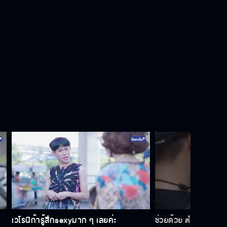
เวโรนิก้ารู้สึกsexyมาก ๆ เลยค่ะ
ช่วยด้วย ตำรวจจับ