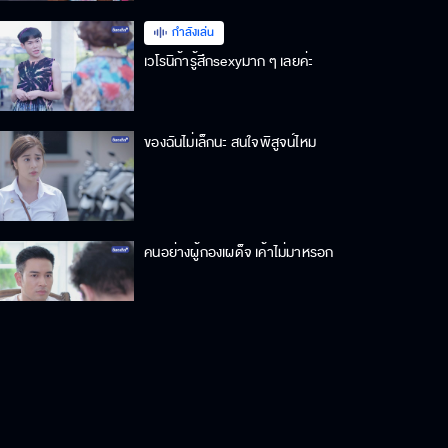
กำลังเล่น
เวโรนิก้ารู้สึกsexyมาก ๆ เลยค่ะ
ของฉันไม่เล็กนะ สนใจพิสูจน์ไหม
คนอย่างผู้กองเผด็จ เค้าไม่มาหรอก
ท่าทีขึงขังไม่เหมือนตอนเจอกันครั้งแรก
เลยนะ