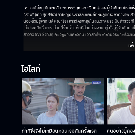
เขาวานให้หนูเป็นสายลับ “ดนุรุจ”  (เกรท วรินทร) รองผู้กำกับคนใหม่แ
“ส้วม” (เก้า สุภัสสรา) ขาใหญ่ประจำสลัมแลนด์ที่หนีลูกกรงจากวงไพ่ ส
น้อย)ส้วมรู้จากเผด็จ (ปาริธ) สารวัตรขาลุยในสน.ว่าดนุรุจเป็นตำรวจที่ใ
เส้น!เอกสิทธิ์ มาหาส้วมที่ร้านข้าวต้มที่ส้วมล้างจานอยู่ ทั้งคู่รู้จักกัน
สาวของเขา ซึ่งทั้งคู่เคยอยู่บ้านเดียวกัน เอกสิทธิ์พยายามอธิบายเรื่องแ
เพิ่
ไฮไลท์
ท่าทีขึงขังไม่เหมือนตอนเจอกันครั้งแรก
คนอย่างผู้กอง