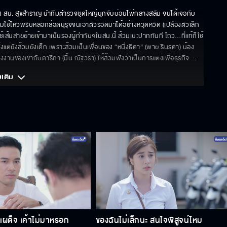
ห่ง สน. สุขสำราญ นำทีมตำรวจชุดใหญ่บุกจับบ่อนไพ่กลางสลัม จนได้เจอกับ 
้วมใช้ไหวพริบหลอกล่อดนุรุจจนเอาตัวรอดมาได้อย่างหวุดหวิด (เปลืองตัวเล็ก
ช้เส้นสายย้ายเข้ามาเป็นรองผู้กำกับฯในสน.นี้ ส้วมเบะปากทันที โถว…ที่แท้ก็ใช้
มาตั้งแต่ยังส้วมยังเด็ก เพราะส้วมเป็นเพื่อนของ “หนึ่งธิดา” (พาย รินรดา) น้อง
ต่งงานของเขากับดาริกา (มิ้น ณัฐวรา) ให้ส้วมฟังว่าเป็นการแต่งเพื่อธุรกิจ 
... 
มเติม 
เผด็จ เค้าไม่มาหรอก
ของฉันไม่เล็กนะ สนใจพิสูจน์ไหม