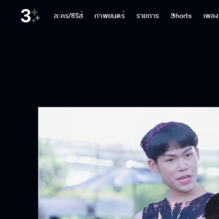
ละคร/ซีรีส์
ภาพยนตร์
รายการ
Shorts
เพลง