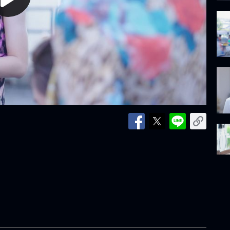
lay
ideo