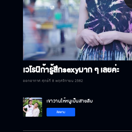
P
V
เวโรนิก้ารู้สึกsexyมาก ๆ เลยค่ะ
ออกอากาศ ศุกร์ที่ 8 พฤศจิกายน 2562
เขาวานให้หนูเป็นสายลับ
ติดตาม