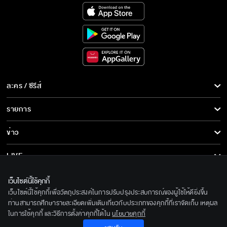
ละคร / ซีรีส์
ละคร/ซีรีส์
รายการ
ซีรีส์นานาชาติ
รายการทั้งหมด
ข่าว
การ์ตูน & เกม
ข่าวทั้งหมด
LIVE
รายการข่าว
ทีวีออนไลน์
เกี่ยวกับเรา
เว็บไซต์นี้ใช้คุกกี้
ข่าวประชาสัมพันธ์
เว็บไซต์นี้ใช้คุกกี้เพื่อวัตถุประสงค์ในการปรับปรุงประสบการณ์ของผู้ใช้ให้ดียิ่งขึ้น
BEC World
ติดตามเราได้ที่
ท่านสามารถศึกษารายละเอียดเพิ่มเติมเกี่ยวกับประเภทของคุกกี้ที่เราจัดเก็บ เหตุผล
ในการใช้คุกกี้ และวิธีการตั้งค่าคุกกี้ได้ใน
นโยบายคุกกี้
รู้จักเรา