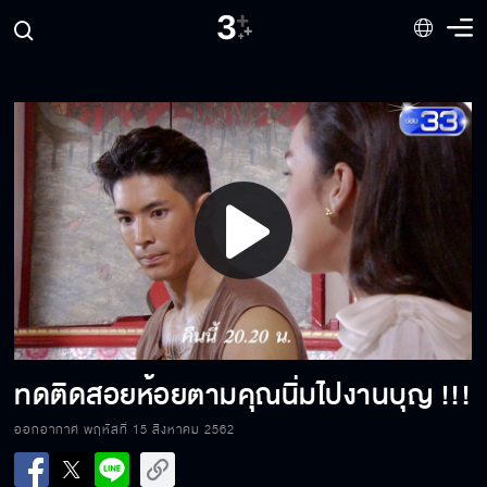
ความรักของคุณนิ่มกับทดจะลงเอยอย่างไร !!!
คืนนี้
แรงแค้นจากชาติปางก่อน คืนนี้ห้ามพลาด
Play
ความรักที่มีแต่อุปสรรค !!! คืนนี้
Video
สัญญานะว่าจะกลับมา
ทดติดสอยห้อยตามคุณนิ่มไปงานบุญ !!!
ออกอากาศ พฤหัสที่ 15 สิงหาคม 2562
อยากกอด...ถ้าเธอเต็มใจให้กอด !!!