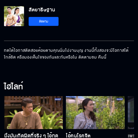
สัตยาธิษฐาน
เปลี่ยนนิสัยคุณนิ่ม !!!
ติดตาม
คน ๆ นี้ รักคุณนิ่มเหลือเกิน !!! สัตยาธิษฐาน
ตอนแรก
ทดได้โอกาสติดสอยห้อยตามคุณนิ่มไปงานบุญ งานนี้ทั้งสองจะมีโอกาสได้
ใกล้ชิด หรือมองเห็นใจของกันและกันหรือไม่ ติดตามชม คืนนี้
สัตยาธิษฐาน เริ่ม 1 สิงหาคม นี้ !!!
ไฮไลท์
มึงมันเกิดผิดที่จริง ๆ ไอ้ทด
ไอ้คนโรคจิต
เพรา