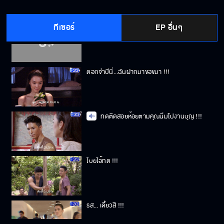
ทีเซอร์
EP อื่นๆ
ทดคนนี้รักคุณนิ่มเหลือเกิน !!!
ดอกจำปีนี่...ฉันฝากมาขอขมา !!!
ทดติดสอยห้อยตามคุณนิ่มไปงานบุญ !!!
โบยไอ้ทด !!!
รส... เดี๋ยวสิ !!!