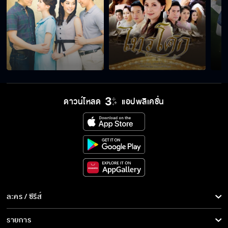
ดาวน์โหลด
แอปพลิเคชั่น
ละคร / ซีรีส์
ละคร/ซีรีส์
รายการ