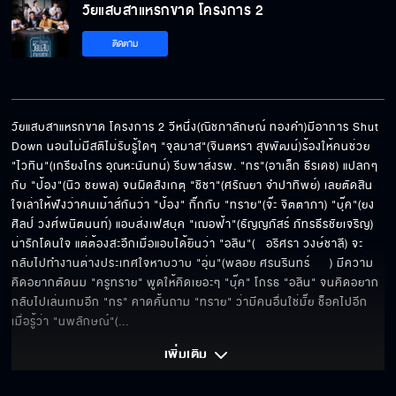
วัยแสบสาแหรกขาด โครงการ 2
ติดตาม
วัยแสบสาแหรกขาด โครงการ 2 EP.14[6/10]
วัยแสบสาแหรกขาด โครงการ 2 วีหนึ่ง(ณิชภาลักษณ์ ทองคำ)มีอาการ Shut 
Down นอนไม่มีสติไม่รับรู้ใดๆ "จุลมาส"(จินตหรา สุขพัฒน์)ร้องให้คนช่วย 
วัยแสบสาแหรกขาด โครงการ 2 EP.14[7/10]
"ไวทิน"(เกรียงไกร อุณหะนันทน์) รีบพาส่งรพ. "กร"(อาเล็ก ธีรเดช) แปลกๆ 
กับ "ป้อง"(นิว ชยพล) จนผิดสังเกตุ "ชิชา"(ศรัณยา จำปาทิพย์) เลยตัดสิน
ใจเล่าให้ฟังว่าคนเม้าส์กันว่า "ป้อง" กิ๊กกับ "ทราย"(จ๊ะ จิตตาภา) "บุ๊ค"(ยง
ศิลป์ วงศ์พนิตนนท์) แอบส่งเฟสบุค "เฌอฟ้า"(ธัญญภัสร์ ภัทรธีรชัยเจริญ) 
วัยแสบสาแหรกขาด โครงการ 2 EP.14[8/10]
น่ารักโดนใจ แต่ต้องสะอึกเมื่อแอบได้ยินว่า "อลิน"(	อริศรา วงษ์ชาลี) จะ
กลับไปทำงานต่างประเทศใจหาบวาบ "อุ่น"(พลอย ศรนรินทร์	) มีความ
คิดอยากตัดนม "ครูทราย" พูดให้คิดเยอะๆ "บุ๊ค" โกรธ "อลิน" จนคิดอยาก
กลับไปเล่นเกมอีก "กร" คาดคั้นถาม "ทราย" ว่ามีคนอื่นใช่มั๊ย ช็อคไปอีก
วัยแสบสาแหรกขาด โครงการ 2 EP.14[9/10]
เมื่อรู้ว่า "นพลักษณ์"(
... 
เพิ่มเติม 
วัยแสบสาแหรกขาด โครงการ 2 EP.14[10/10]