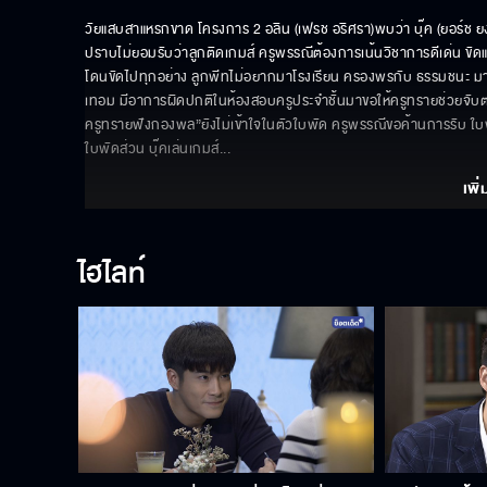
วัยแสบสาแหรกขาด โครงการ 2 อลิน (เฟรช อริศรา)พบว่า บุ๊ค (ยอร์ช ยงศิล
ปราบไม่ยอมรับว่าลูกติดเกมส์ ครูพรรณีต้องการเน้นวิชาการดีเด่น ขัดแย้
โดนขัดไปทุกอย่าง ลูกพีทไม่อยากมาโรงเรียน ครองพรกับ ธรรมชนะ มาคอย
เทอม มีอาการผิดปกติในห้องสอบครูประจำชั้นมาขอให้ครูทรายช่วยจับตาดู 
ครูทรายฟังกองพล”ยังไม่เข้าใจในตัวใบพัด ครูพรรณีขอค้านการรับ ใบพั
ใบพัดส่วน บุ๊คเล่นเกมส์
... 
เพิ่
ไฮไลท์