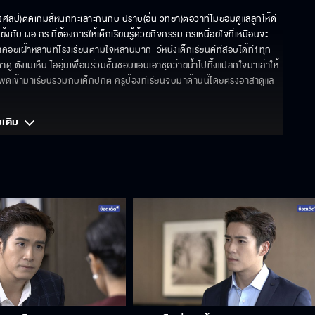
ป์)ติดเกมส์หนักทะเลาะกันกับ ปราบ(อั๋น วิทยา)ต่อว่าที่ไม่ยอมดูแลลูกให้ดี 
งกับ ผอ.กร ที่ต้องการให้เด็กเรียนรู้ด้วยกิจกรรม กรเหนื่อยใจที่เหมือนจะ
เฝ้าหลานที่โรงเรียนตามใจหลานมาก  วีหนึ่งเด็กเรียนดีที่สอบได้ที่1ทุก
ตังเมเห็น ไออุ่นเพื่อนร่วมชั้นชอบแอบเอาชุดว่ายน้ำไปทิ้งแปลกใจมาเล่าให้ 
ดเข้ามาเรียนร่วมกับเด็กปกติ ครูป้องที่เรียนจบมาด้านนี้โดยตรงอาสาดูแล 
มเติม 