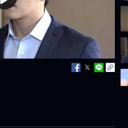
lay
ideo