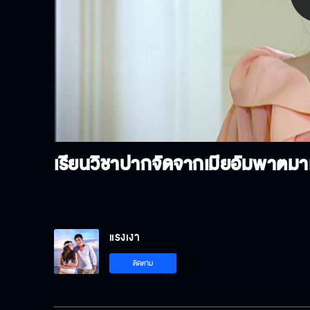
P
V
เรียนวิชาปากจัดจากเมียอัมพาตม
แรงเงา
ติดตาม