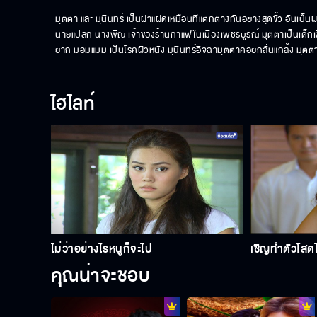
มุตตา และ มุนินทร์ เป็นฝาแฝดเหมือนที่แตกต่างกันอย่างสุดขั้ว อันเป็
นายแปลก นางพิณ เจ้าของร้านกาแฟในเมืองเพชรบูรณ์ มุตตาเป็นเด็กเลี้ยง
ยาก มอมแมม เป็นโรคผิวหนัง มุนินทร์อิจฉามุตตาคอยกลั่นแกล้ง มุตตาเอ
ไฮไลท์
ไม่ว่าอย่างไรหนูก็จะไป
เชิญทำตัวโส
คุณน่าจะชอบ