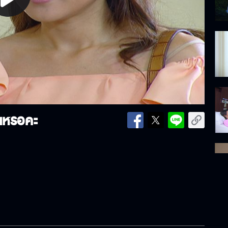
lay
ideo
าเหรอคะ