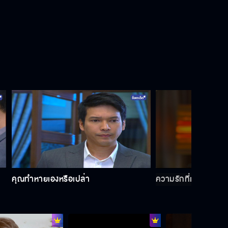
ผู้หญิงนั้นชอบคนเลว
เธอคือความโง่เขลา
ควรพูดจาให้เกียรติผู้หญิง
คุณทำหายเองหรือเปล่า
ความรักที่แท้จริงคือก
ต้องตายอีกกี่คนคุณถึงจะพอใจ