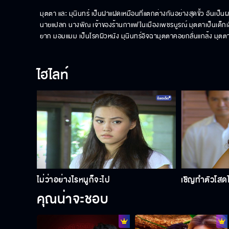
มุตตา และ มุนินทร์ เป็นฝาแฝดเหมือนที่แตกต่างกันอย่างสุดขั้ว อันเป็
นายแปลก นางพิณ เจ้าของร้านกาแฟในเมืองเพชรบูรณ์ มุตตาเป็นเด็กเลี้ยง
ยาก มอมแมม เป็นโรคผิวหนัง มุนินทร์อิจฉามุตตาคอยกลั่นแกล้ง มุตตาเอ
ไฮไลท์
ไม่ว่าอย่างไรหนูก็จะไป
เชิญทำตัวโส
คุณน่าจะชอบ