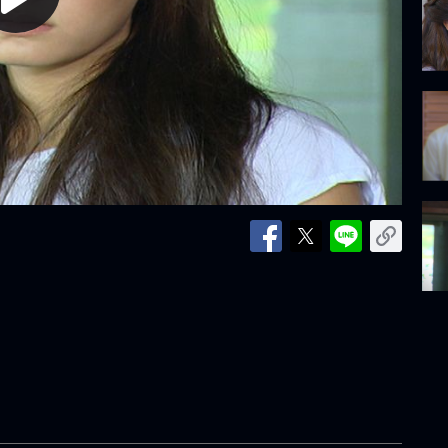
lay
ideo