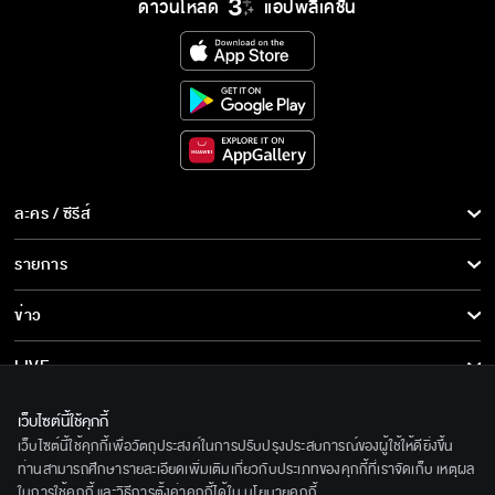
ดาวน์โหลด
แอปพลิเคชั่น
มองอะไร ไม่เคยเห็นคนหล่อเหรอ
เป็นของฉันซะเถอะเจ้าหลง
ละคร / ซีรีส์
ไม้นายช่วยขับรถให้เราที
ละคร/ซีรีส์
รายการ
ซีรีส์นานาชาติ
รายการทั้งหมด
ข่าว
แล้วแบบนี้เรียกความรักได้ไหมนะ
การ์ตูน & เกม
ข่าวทั้งหมด
LIVE
รายการข่าว
ทีวีออนไลน์
เกี่ยวกับเรา
แผลเล็ก ๆ แบบนี้ ตายกันมาเยอะแล้ว
เว็บไซต์นี้ใช้คุกกี้
ข่าวประชาสัมพันธ์
เว็บไซต์นี้ใช้คุกกี้เพื่อวัตถุประสงค์ในการปรับปรุงประสบการณ์ของผู้ใช้ให้ดียิ่งขึ้น
BEC World
ติดตามเราได้ที่
ท่านสามารถศึกษารายละเอียดเพิ่มเติมเกี่ยวกับประเภทของคุกกี้ที่เราจัดเก็บ เหตุผล
ในการใช้คุกกี้ และวิธีการตั้งค่าคุกกี้ได้ใน
นโยบายคุกกี้