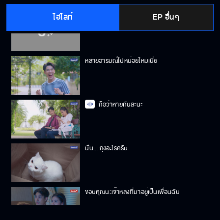
ไฮไลท์
EP อื่นๆ
ผียายแก่
หลายอารมณ์ไปหน่อยไหมเนี่ย
ถือว่าหายกันละนะ
นั่น... ถุงอะไรครับ
ขอบคุณนะเจ้าหลงที่มาอยู่เป็นเพื่อนฉัน