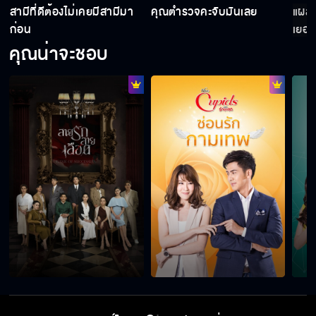
สามีที่ดีต้องไม่เคยมีสามีมา
คุณตำรวจคะจับมันเลย
แผลเ
ดินเนอร์ใต้แสงเทียนสุดโรแมนติก
ก่อน
เยอะ
คุณน่าจะชอบ
งั้น... ให้ฉันไปส่งไหม
อย่าเอาเจ้าหลงไปนะ
ระวังหน่อยสิ
ทำไมเวลาเครียดมันต้องหิวด้วย!