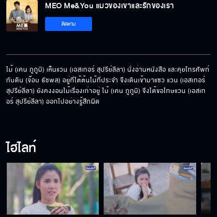
MEO Me&You แมวของเขาและรักของเรา
รอเพื่อนรักคนนี้ก่อนนะ
ติดตาม
ระบบการรักษาระยะห่าง
ไม้ (เคน ภูภูมิ) เห็นแวน (เอสเทอร์ สุปรีย์ลีลา) นั่งอ่านหนังสือ และคุยโทรศัพท์
กับดิน (จ๊อบ ธัชพล) อยู่ที่ไต้ต้นไม้ที่ประจำ จึงเดินเข้ามาแซว แวน (เอสเทอร์ 
สุปรีย์ลีลา) ยังคงงอนไม้เรื่องเก่าอยู่ ไม้ (เคน ภูภูมิ) จึงได้ขอโทษแวน (เอสเท
ถ่ายรูปให้ฉันกับเจ้าหลงหน่อยสิ
อร์ สุปรีย์ลีลา) ออกไปอย่างรู้สึกผิด
ไฮไลท์
จะไปดี ๆ หรือจะให้อุ้มไป
ให้ผมไปส่งไหม