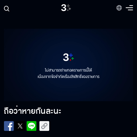
เราก็ต้องลองเดินดูไปด้วยกัน
ฉันขอลองจูบแกได้ป่ะ
จะให้ฉันกอดอยู่ฝ่ายเดียวรึไง
ไม่สามารถถ่ายทอดรายการนี้ได้
เนื่องจากข้อจำกัดเรื่องลิขสิทธิ์ของรายการ
รออีกนิดให้แกเปิดใจ ทำไมจะไม่ได้วะ
ถือว่าหายกันละนะ
แต่ว่าฉันอยากโรแมนติกกับ…