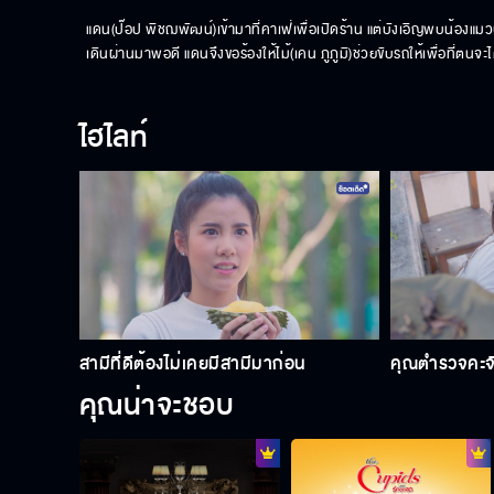
แดน(ป๊อป พิชฌพัฒน์)เข้ามาที่คาเฟ่เพื่อเปิดร้าน แต่บังเอิญพบน้องแม
เดินผ่านมาพอดี แดนจึงขอร้องให้ไม้(เคน ภูภูมิ)ช่วยขับรถให้เพื่อที่ตนจะ
ไฮไลท์
สามีที่ดีต้องไม่เคยมีสามีมาก่อน
คุณตำรวจคะจ
คุณน่าจะชอบ