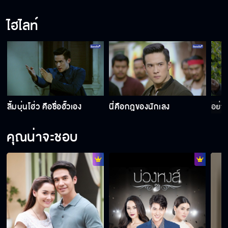
ไฮไลท์
หรือว่าลื้ออยากนอนกับอั๊ว ?
คนอย่างลื้อต้องตายด้วยมืออั๊ว
ลิ้มบุ่นโฮ่ว คือชื่ออั๊วเอง
นี่คือกฎของนักเลง
อย่า
ทำไมไม่หวงเหมือนเมื่อก่อน
คุณน่าจะชอบ
แค่ยิ้มก็น่ารัก
ลูกสาวคนนี้ไม่เคยสำคัญ