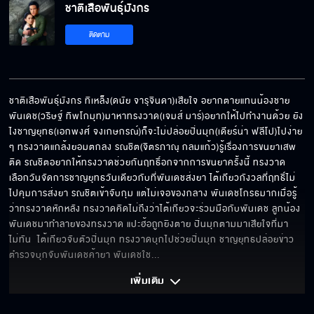
ชาติเสือพันธุ์มังกร
ติดตาม
ข้าวขึ้นราคาแล้วใครจะมาดูแล
ชาติเสือพันธุ์มังกร ทิเหล็ง(ดนัย จารุจินดา)เสียใจ อยากตายแทนน้องชาย 
พันเดช(วริษฐ์ ทิพโกมุท)มาหาทรงวาด(เจมส์ มาร์)อยากให้ไปทำงานด้วย ยัง
ต่อจากนี้เราไม่ใช่พี่น้องกัน
ไงชาญยุทธ(เอกพงศ์ จงเกษกรณ์)ก็จะไม่ปล่อยปิ่นมุก(เดียร์น่า ฟลีโป)ไปง่าย 
ๆ ทรงวาดแกล้งยอมตกลง รณชิต(จิตรภาณุ กลมแก้ว)รู้เรื่องการขนยาเสพ
ติด รณชิตอยากให้ทรงวาดช่วยกันฤทธิ์อกจากการขนยาครั้งนี้ ทรงวาด
เลือกวันจัดการชาญยุทธวันเดียวกับที่พันเดชส่งยา ไต้เกียวกังวลที่ฤทธิ์ไม่
กรรมตามสนอง
ไปคุมการส่งยา รณชิตเข้าจับกุม แต่ไม่เจอของกลาง พันเดชโกรธมากเมื่อรู้
ว่าทรงวาดหักหลัง ทรงวาดคิดไม่ถึงว่าไต้เกียวจะร่วมมือกับพันเดช ลูกน้อง
พันเดชมาทำลายของทรงวาด แปะฮ้อถูกยิงตาย ปิ่นมุกตามมาเสียใจที่มา
ไม่ทัน  ไต้เกียวจับตัวปิ่นมุก ทรงวาดบุกไปช่วยปิ่นมุก ชาญยุทธปล่อยข่าว
ใครฆ่าลี่เง็ก?
ตำรวจบุกจับพันเดชค้ายา พันเดชใช
... 
เพิ่มเติม 
พูดไม่ค่อยเก่งแต่รักหมดใจ