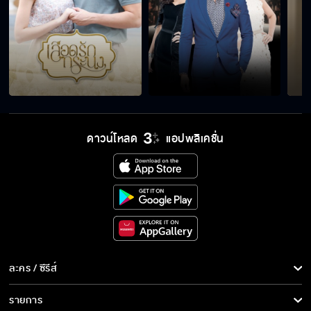
เป็นได้แค่น้องสาว
มีเรื่องให้สะสางอีกเยอะ
ดาวน์โหลด
แอปพลิเคชั่น
เฮียกลัวเข็มเหรอ
ไม่ยุ่งสักเรื่อง จะกินข้าวไม่ลงรึไง
ละคร / ซีรีส์
ละคร/ซีรีส์
เฮียคือทุกอย่างในชีวิต
รายการ