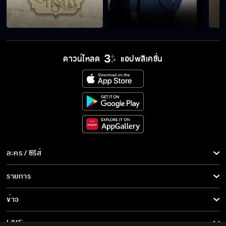
ดาวน์โหลด
แอปพลิเคชั่น
ละคร / ซีรีส์
ละคร/ซีรีส์
รายการ
ซีรีส์นานาชาติ
รายการทั้งหมด
ข่าว
การ์ตูน & เกม
ข่าวทั้งหมด
LIVE