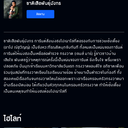
ชาติเสือพันธุ์มังกร
ไม่คลุมถุงชน...เพราะคนก็มีหัวใจ
ติดตาม
อย่าทำร้ายผู้หญิงนะ
ชาติเสือพันธุ์มังกร การันต์สั่งเม่งฮงไปเผาไล่ที่ต่อรองกับการช่วยเฮ้งเตี๋ยง 
(อาโป ณัฐวิญญ์) เป็นจังหวะที่รณชิตบุกจับทันที ทั้งหมดเป็นแผ่นของการันต์ 
การันต์ให้เม่งฮงเป็นเหยื่อล่อตำรวจ ทรงวาด (เจมส์ มาร์) รู้ข่าวชาวบ้าน
นี่คือกฎของนักเลง
เสียใจ พันเดชรู้ว่าเหตุการณ์ครั้งนี้เป็นแผ่นของการันต์ ยิ่งเจ็บใจ พริ้มเพรา
ปลอดภัย ปิ่นมุกเข้าเรียนมหาวิทยาลัยวันแรก ทรงวาดแอบดีใจ อภิชาตเพื่อน
ร่วมรุ่นสมัยที่ทรงวาดเรียนโรงเรียนนายร้อย ย้ายมาเป็นตำรวจในท้องที่ ทั้ง
สองเคยมีเรื่องกันจนทรงวาดโดนไล่ออกเพราะเอาเรื่องครอบครัวทรงวาดมา
อ้างเรื่องเปิดบ่อน ไต้เกียวปั่นหัวทุกคนในครอบครัวทรงวาด ทำให้เฮ้งเตี๋ยง
ลิ้มบุ่นโฮ่ว คือชื่ออั๊วเอง
เป็นตนเหตุจนทำให้เม่งฮงต้องไปเผ่าไล่ที่
ไฮไลท์