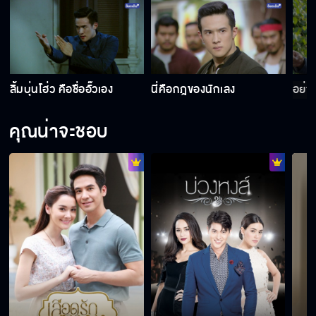
ลิ้มบุ่นโฮ่ว คือชื่ออั๊วเอง
นี่คือกฎของนักเลง
อย่า
คุณน่าจะชอบ