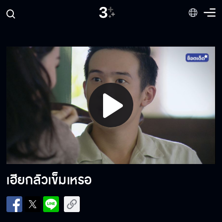
หรือว่าลื้ออยากนอนกับอั๊ว ?
คนอย่างลื้อต้องตายด้วยมืออั๊ว
ทำไมไม่หวงเหมือนเมื่อก่อน
Play
Video
แค่ยิ้มก็น่ารัก
เฮียกลัวเข็มเหรอ
ลูกสาวคนนี้ไม่เคยสำคัญ