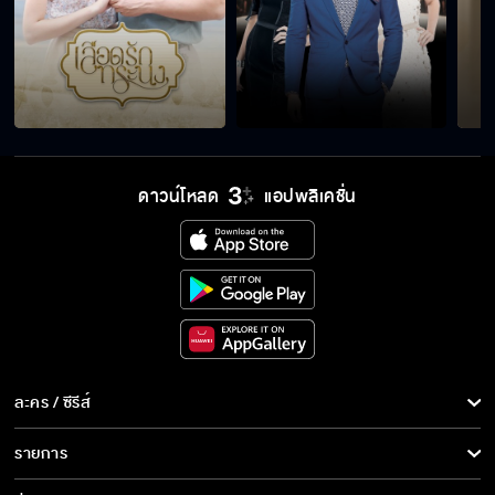
ดาวน์โหลด
แอปพลิเคชั่น
ละคร / ซีรีส์
ละคร/ซีรีส์
รายการ
ซีรีส์นานาชาติ
รายการทั้งหมด