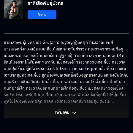
ชาติเสือพันธุ์มังกร
ชาติเสือพันธุ์มังกร EP.9[10/10]
ติดตาม
ชาติเสือพันธุ์มังกร เฮ้งเตี๋ยง(อาโป ณัฐวิญญ์)ติดคุก ทรงวาด(เจมส์ 
มาร์)บอกทั้งหมดเป็นแผนเสี้ยมให้แตกคอกับตำรวจ ทรงวาดจะหาคนที่อยู่
เบื้องหลังการตายลี่เง็ก(โยเกิร์ต ณัฐฐชาช์) การันต์กำลังหาหนอนบ่อนใส้ กา
รัตน์ไม่อยากให้พี่น้องทะเลาะกัน เม้งฮ้งขอให้ทรงวาดช่วยเฮ้งเตี๋ยง ทรงวาด
บอกฮุ่ยเชี๋ยงอยู่เบื้องหลัง เม่งฮงโมโหทรงวาด รณชิตคุมตัวเฮ้งเตี๋ยว รณชิต
เอาผ้าคลุมหัวเฮ้งเตี๋ยง ลูกน้องพันเดชแกล้งเจ็บอยู่กลางถนน และยิงปืนใส่คน
คลุมหัว รณชิตสลับตัวกับเฮ้งเตี๋ยง ทรงวาดเสนอแผนใช้เฮ้งเตี๋ยงเป็นตัวล่อ
คนที่ฆ่าลี่เง็ก ทรงวาดบอกคนที่ฆ่าลี่เง็กคือฮุ่ยเชี้ยง เม่งฮ้งตัดขาดฮุ่ยเชี้ยง  
รณชิตสารภาพรักปิ่นมุก ปิ่นมุกรักทรงวาด  พันเดชส่งให้ฤทธิ์ทำให้ฮุ่ยเชี้ยง
พูดไม่ได้ ฮุ่ยเชี้ยงติดคุก วาดละแวงทรงวาดเกลี้ยกล่อมฮุ่ยเชี้ยงให
... 
เพิ่มเติม 