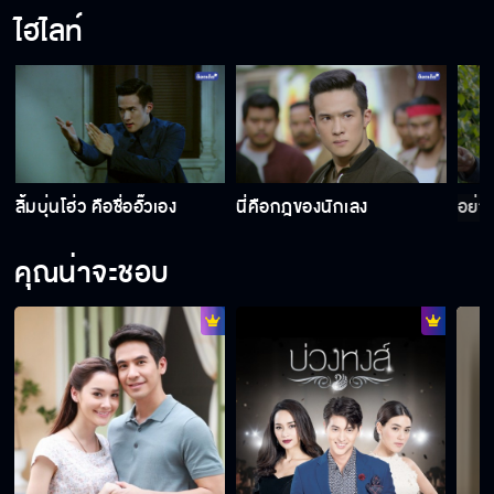
ไฮไลท์
ลิ้มบุ่นโฮ่ว คือชื่ออั๊วเอง
นี่คือกฎของนักเลง
อย่า
คุณน่าจะชอบ