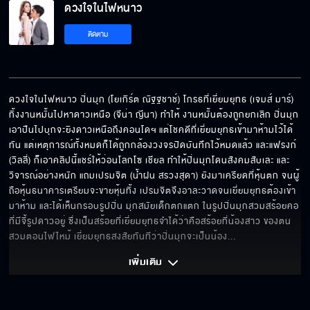
ดวงใจในไฟหนาว
เกมที่มีผู้เล่นเพิ่ม
ติดตาม
มันคือความเจ็บที่ควรได้รับ
ดวงใจในไฟหนาว ปิ่นมุก (โยเกิร์ต ณัฐฐชาช์) โกรธที่เยี่ยมยุทธ (เจมส์ มาร์) 
ทิ้งงานหมั้นไปหาดาวเหนือ (จีน่า ญีนา) ทำให้ งานหมั้นต้องถูกยกเลิก ปิ่นมุก
เอาปืนไปบุกจะยิงดาวเหนือถึงคอนโดฯ แต่โชคดีที่เยี่ยมยุทธเข้ามาห้ามไว้ได้
แบ่งครึ่งกันไหม?
ทัน แต่เหตุการณ์ทั้งหมดก็ได้ถูกกล้องวงจรปิดบันทึกไว้หมดแล้ว และแฟรงก์ 
(วิลลี่) ก็เอาคลิปนี้แชร์ให้ว่อนโลกโซ เชียล ทำให้ปิ่นมุกโดนสังคมสับเละ และ
วิจารณ์อย่างหนัก แถมเปรมจิต (น้ำฝน สรวงสุดา) ยังมาเครียดที่หุ้นตก จนผู้
ถือหุ้นธนาคารเตรียมจะขายหุ้นทิ้ง เปรมจิตจึงอาละวาดจนเยี่ยมยุทธต้องเข้า
มาห้าม และได้เห็นกรอบรูปปิ่น มุกสมัยเด็กตกแตก ในรูปปิ่นมุกสวมสร้อยคอ
ไอ้คนเห็นแก่ตัว!!!
ที่มีจี้รูปดาวอยู่ ซึ่งเป็นสร้อยที่เยี่ยมยุทธจำได้ว่าคือสร้อยที่น้องสาว ของตน
สวมตอนไฟไหม้ เยี่ยมยุทธสงสัยทันทีว่าปิ่นมุกจะเป็นน้อง
... 
เพิ่มเติม 
ด่าแบบธรรมะ