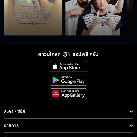
เงินซื้อได้ทุกอย่าง ยกเว้นอ้อมกอด
ลูกถีบเทพเจ้าดาวเหนือ
ดาวน์โหลด
แอปพลิเคชั่น
จุดจบของคนฟุ่มเฟือย
แกคิดว่าตัวเองเป็นศูนย์กลางจักรวาลเหรอ
ละคร / ซีรีส์
สมมติว่าคนที่ผมชอบคือคุณ ?
ละคร/ซีรีส์
รายการ
ซีรีส์นานาชาติ
รายการทั้งหมด