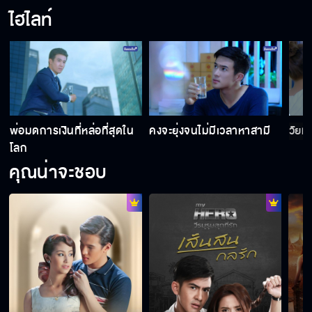
ไฮไลท์
ไม่เคยคบกันไม่จำเป็นต้องบอกเลิก
จูบปากแต่เจ็บจมูก
ง
พ่อมดการเงินที่หล่อที่สุดใน
คงจะยุ่งจนไม่มีเวลาหาสามี
วัยม
คาถาพารวย
โลก
คุณน่าจะชอบ
ปีนบันไดไปง้อเธอ
ถ้าคุณตบผมก็จูบ