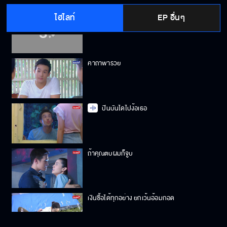
ไฮไลท์
EP อื่นๆ
จูบปากแต่เจ็บจมูก
คาถาพารวย
ปีนบันไดไปง้อเธอ
ถ้าคุณตบผมก็จูบ
เงินซื้อได้ทุกอย่าง ยกเว้นอ้อมกอด