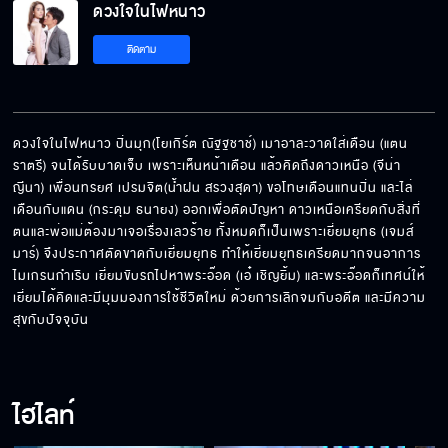
ดวงใจในไฟหนาว
ลูกถีบเทพเจ้าดาวเหนือ
ติดตาม
จุดจบของคนฟุ่มเฟือย
ดวงใจในไฟหนาว ปิ่นมุก(โยเกิร์ต ณัฐฐชาช์) เมาอาละวาดใส่เดือน (แตน 
ราตรี) จนได้รับบาดเจ็บ เพราะเห็นหน้าเดือน แล้วคิดถึงดาวเหนือ (จีน่า 
ญีนา) เพื่อนทรยศ เปรมจิต(น้ำฝน สรวงสุดา) ขอโทษเดือนแทนปิ่น และไล่ 
แกคิดว่าตัวเองเป็นศูนย์กลางจักรวาลเหรอ
เดือนกับแดน (กระดุม ธนายง) ออกเพื่อตัดปัญหา ดาวเหนือเครียดกับสิ่งที่
ตนและพ่อแม่ต้องมาเจอเรื่องเลวร้าย ทั้งหมดก็เป็นเพราะเยี่ยมยุทธ (เจมส์ 
มาร์) จึงประกาศตัดขาดกับเยี่ยมยุทธ ทำให้เยี่ยมยุทธเครียดมากจนอาการ 
ไมเกรนกำเริบ เยี่ยมขับรถไปหาพระอ๊อด (เอ๋ เชิญยิ้ม) และพระอ๊อดก็เทศน์ให้
เยี่ยมได้คิดและมีมุมมองการใช้ชีวิตใหม่ ด้วยการเลิกจมกับอดีต และมีความ
สมมติว่าคนที่ผมชอบคือคุณ ?
สุขกับปัจจุบัน
คงจะเป็นบุพเพสันนิวาส
ไฮไลท์