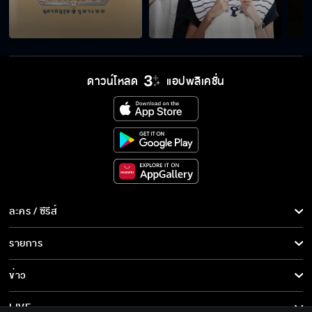
คงจะยุ่งจนไม่มีเวลาหาสามี
พ่อมดการเงินที่หล่อที่สุดในโลก
ดาวน์โหลด
แอปพลิเคชั่น
ละคร / ซีรีส์
ละคร/ซีรีส์
รายการ
ซีรีส์นานาชาติ
รายการทั้งหมด
ข่าว
การ์ตูน & เกม
ข่าวทั้งหมด
LIVE