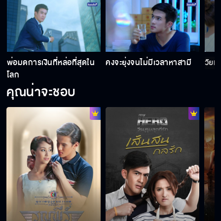
เงินคือความภาคภูมิใจในชีวิต
ไม่พูดก็อย่าพูดนะ
ง
พ่อมดการเงินที่หล่อที่สุดใน
คงจะยุ่งจนไม่มีเวลาหาสามี
วัยม
โลก
คุณน่าจะชอบ
คาถามหาเศรษฐี
ดาวเหนือจะนำทางผม
วัยมหาลัยเขาแกล้งกันแบบนี้