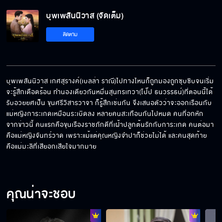
บุพเพสันนิวาส (จัดเต็ม)
ติดตาม
บุพเพสันนิวาส เกศสุรางค์(เบลล่า ราณี)ไปทางไหนก็ถูกมองถูกซุบซิบจนเริ่ม
จะรู้สึกเดือดร้อน ทำนองเดียวกันหมื่นสุนทรเทวา(โป๊ป ธนวรรธน์)ที่ตอนนี้ได้
รับอวยยศเป็น ขุนศรีวิสารวาจา ก็รู้สึกเช่นกัน จึงเสนอตัวว่าจะออกเรือนกับ
แม่หญิงการะเกดเหมือนระเบิดลง หลายคนสะเทือนกันไปหมด คนที่อกหัก
จากข่าวนี้ คนแรกคือขุนเรืองราชภักดีที่เฝ้าปลูกต้นรักกับการะเกด คนต่อมา
คือแม่หญิงจันทร์วาด เพราะแม้แต่คุณหญิงจำปาก็ช่วยไม่ได้ และคนสุดท้าย
คือแม่มะลิที่เสียอกเสียใจมากมาย
คุณน่าจะชอบ