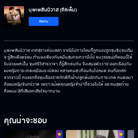
บุพเพสันนิวาส (จัดเต็ม)
ติดตาม
บุพเพสันนิวาส เกศสุรางค์(เบลล่า ราณี)ไปทางไหนก็ถูกมองถูกซุบซิบจนเริ่ม
จะรู้สึกเดือดร้อน ทำนองเดียวกันหมื่นสุนทรเทวา(โป๊ป ธนวรรธน์)ที่ตอนนี้ได้
รับอวยยศเป็น ขุนศรีวิสารวาจา ก็รู้สึกเช่นกัน จึงเสนอตัวว่าจะออกเรือนกับ
แม่หญิงการะเกดเหมือนระเบิดลง หลายคนสะเทือนกันไปหมด คนที่อกหัก
จากข่าวนี้ คนแรกคือขุนเรืองราชภักดีที่เฝ้าปลูกต้นรักกับการะเกด คนต่อมา
คือแม่หญิงจันทร์วาด เพราะแม้แต่คุณหญิงจำปาก็ช่วยไม่ได้ และคนสุดท้าย
คือแม่มะลิที่เสียอกเสียใจมากมาย
คุณน่าจะชอบ