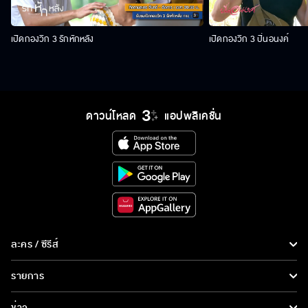
เปิดกองวิก 3 รักหักหลัง
เปิดกองวิก 3 ปิ่นอนงค์
ดาวน์โหลด
แอปพลิเคชั่น
ละคร / ซีรีส์
ละคร/ซีรีส์
รายการ
ซีรีส์นานาชาติ
รายการทั้งหมด
ข่าว