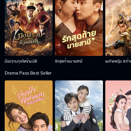
มือปราบทุจริตข้ามมิติ
รักสุดท้ายนายสามี
แม่ทัพหญิง สะท้
Drama Pass Best Seller