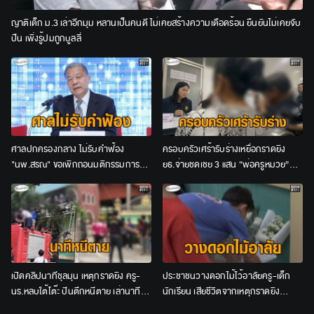
ญาติเด็ก ม.3 เล่าอีกมุม หลานเป็นคนดี ไม่เคยสร้างความเดือดร้อน ยืนยันไม่เคยจับ
ปืน เพิ่งรู้ปมถูกบูลลี่
ศาลปกครองกลาง ไม่รับคำฟ้อง
ครอบครัวเศร้ารับร่างเหยื่อกราดยิง
"นพ.สรณ" ขอเพิกถอนมติกรรมการ
ยธ.จ่ายชดเชย 3 แสน “พ่อครูหมวย”
สรรหาฯ ปมคุณสมบัติประธาน กสทช.
สะอื้นเอาชีวิตลูกคืนมา
เปิดคลิปนาทีชุลมุน เหตุกราดยิง ครู-
ประชาชนวางดอกไม้ไว้อาลัยครู-เด็ก
นร.หลบใต้โต๊ะ ปีนตึกหนีตาย เล่านาที
นักเรียน เสียชีวิตจากเหตุกราดยิง
ระทึก ได้ยินเสียงปืนนึกว่ายิงไล่นก
โรงเรียนเทพศิรินทร์