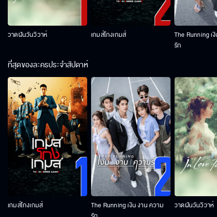
วาดฝันวันวิวาห์
เกมส์โกงเกมส์
The Running เง
รัก
ที่สุดของละครประจำสัปดาห์
เกมส์โกงเกมส์
The Running เงิน งาน ความ
วาดฝันวันวิวาห์
รัก