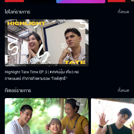
ไฮไลท์รายการ
ทั้งหมด
Highlight Tate Time EP.3 | #เทศน์อุ้ม เที่ยว หอ
ภาพยนตร์ ทำภารกิจตามรอย “ใจพิสุทธิ์“
ทีเซอร์รายการ
ทั้งหมด