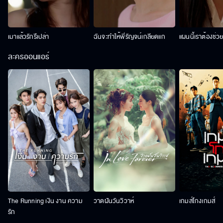
เมาแล้วรักรึเปล่า
ฉันจะทำให้พี่รัญจน์เกลียดแก
แผนนี้เราต้องช่ว
ละครออนแอร์
The Running เงิน งาน ความ
วาดฝันวันวิวาห์
เกมส์โกงเกมส์
รัก