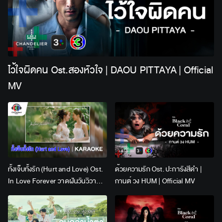
ไว้ใจผิดคน Ost.สองหัวใจ | DAOU PITTAYA | Official
MV
ทั้งเจ็บทั้งรัก (Hurt and Love) Ost.
ด้วยความรัก Ost. ปะการังสีดำ |
In Love Forever วาดฝันวันวิวาห์ |
กานต์ วง HUM | Official MV
Lingling Kwong x Orm
Kornnaphat | Official Karaoke