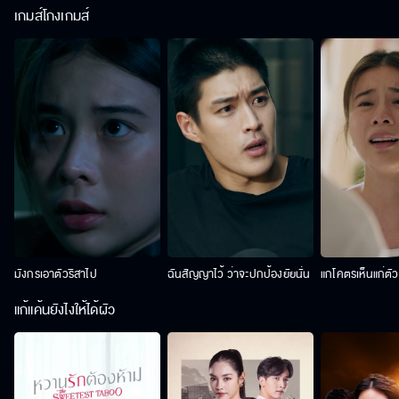
เกมส์โกงเกมส์
มังกรเอาตัวริสาไป
ฉันสัญญาไว้ ว่าจะปกป้องยัยนั่น
แกโคตรเห็นแก่ตั
แก้แค้นยังไงให้ได้ผัว