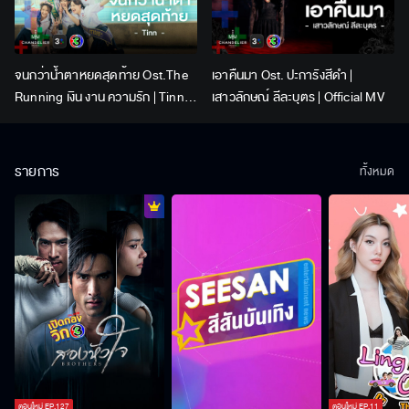
จนกว่าน้ำตาหยดสุดท้าย Ost.The
เอาคืนมา Ost. ปะการังสีดำ |
Running เงิน งาน ความรัก | Tinn |
เสาวลักษณ์ ลีละบุตร | Official MV
Official MV
รายการ
ทั้งหมด
ตอนใหม่
EP.
127
ตอนใหม่
EP.
11