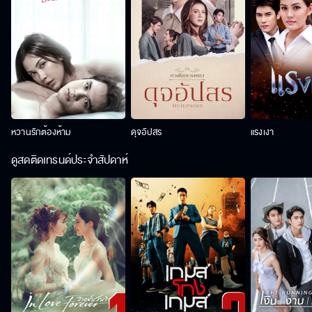
หวานรักต้องห้าม
ดุจอัปสร
แรงเงา
ดูสดติดเทรนด์ประจำสัปดาห์