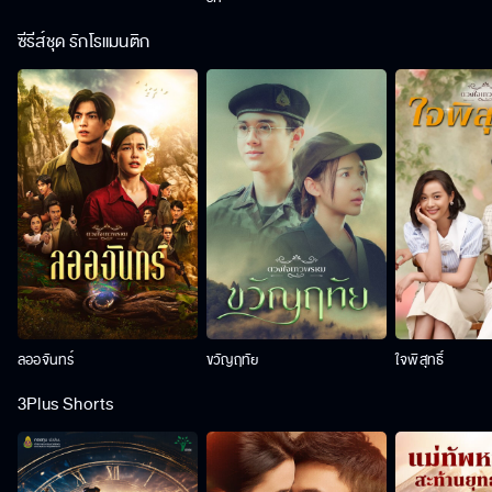
ซีรีส์ชุด รักโรแมนติก
ลออจันทร์
ขวัญฤทัย
ใจพิสุทธิ์
3Plus Shorts