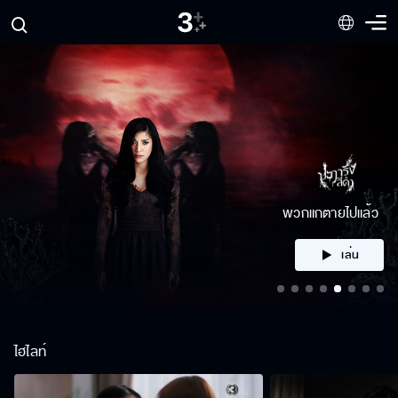
คลิก
ไฮไลท์