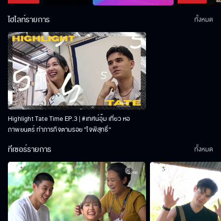
ไฮไลท์รายการ
ทั้งหมด
Highlight Tate Time EP.3 | #เทศน์อุ้ม เที่ยว หอ
ภาพยนตร์ ทำภารกิจตามรอย “ใจพิสุทธิ์“
ทีเซอร์รายการ
ทั้งหมด