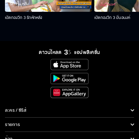
เปิดกองวิก 3 รักหักหลัง
เปิดกองวิก 3 ปิ่นอนงค์
ดาวน์โหลด
แอปพลิเคชั่น
ละคร / ซีรีส์
ละคร/ซีรีส์
รายการ
ซีรีส์นานาชาติ
รายการทั้งหมด
ข่าว