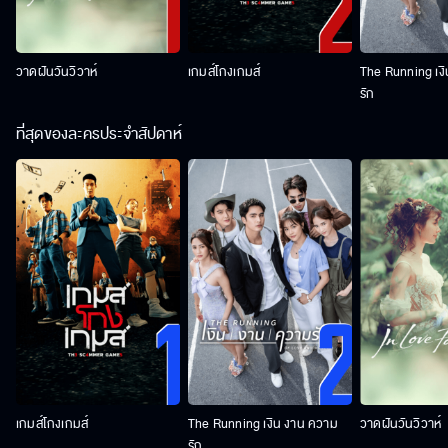
วาดฝันวันวิวาห์
เกมส์โกงเกมส์
The Running เง
รัก
ที่สุดของละครประจำสัปดาห์
เกมส์โกงเกมส์
The Running เงิน งาน ความ
วาดฝันวันวิวาห์
รัก