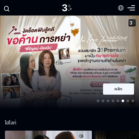
คลิก
ไฮไลท์