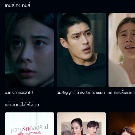
เกมส์โกงเกมส์
มังกรเอาตัวริสาไป
ฉันสัญญาไว้ ว่าจะปกป้องยัยนั่น
แกโคตรเห็นแก่ตั
แก้แค้นยังไงให้ได้ผัว