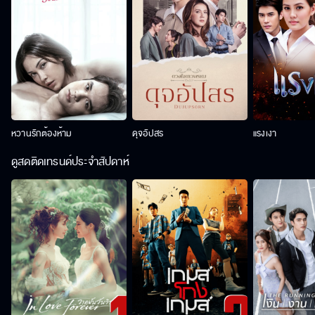
หวานรักต้องห้าม
ดุจอัปสร
แรงเงา
ดูสดติดเทรนด์ประจำสัปดาห์