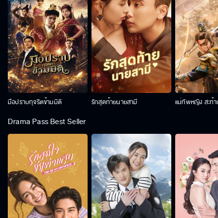
มือปราบทุจริตข้ามมิติ
รักสุดท้ายนายสามี
แม่ทัพหญิง สะท้
Drama Pass Best Seller