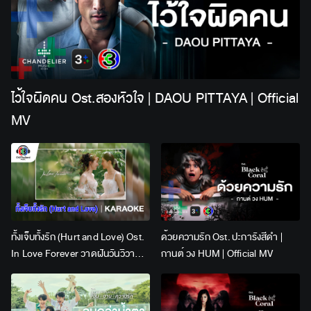
ไว้ใจผิดคน Ost.สองหัวใจ | DAOU PITTAYA | Official
MV
ทั้งเจ็บทั้งรัก (Hurt and Love) Ost.
ด้วยความรัก Ost. ปะการังสีดำ |
In Love Forever วาดฝันวันวิวาห์ |
กานต์ วง HUM | Official MV
Lingling Kwong x Orm
Kornnaphat | Official Karaoke