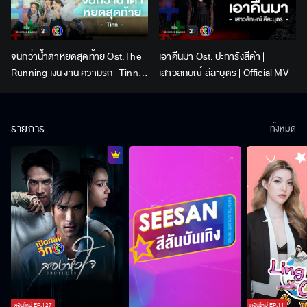
จนกว่าน้ำตาหยดสุดท้าย Ost.The
เอาคืนมา Ost. ปะการังสีดำ |
Running เงิน งาน ความรัก | Tinn |
เสาวลักษณ์ ลีละบุตร | Official MV
Official MV
รายการ
ทั้งหมด
ตอนใหม่
EP.
127
ตอนใหม่
EP.
11