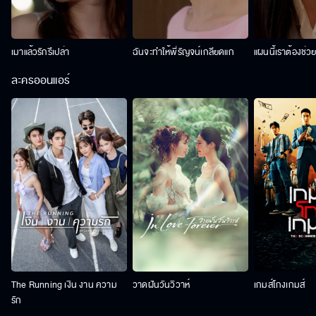
เมาแล้วรักรึเปล่า
ฉันจะทำให้พี่รัญจน์เกลียดแก
แผนนี้เราต้องช่ว
ละครออนแอร์
The Running เงิน งาน ความ
วาดฝันวันวิวาห์
เกมส์โกงเกมส์
รัก