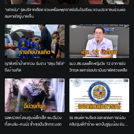
“ยศชนัน” รุดบริจาคเลือด ช่วยเหยื่อเหตุกราดยิงในโรงเรียน ชวนประชาชนร่วมต่อ
ลมหายใจผู้บาดเจ็บ
ญาติเศร้าน้ำตาท่วม รับร่าง “ฮลุน โซโล่”
รมว.สธ.เผยเด็กหญิงวัย 12 อาการยัง
ถึงบ้านเกิด
วิกฤต แพทย์รอประเมินผ่าตัดช่วยเหลือ
ผลตรวจเก๋งชนศูนย์เด็กเล็ก พบฉี่ม่วง
รร.เซนต์คาเบรียล ออกแถลงการณ์ปม
ทั้งคนขับ-คนนั่ง ซ้ำเจอปืนอีกกระบอก
คลิปรุ่นพี่ทำร้าย-พกปืนขู่รุ่นน้อง ยัน
ลงโทษเด็ดขาด ไม่สนับสนุนความรุนแรง