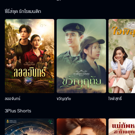
ซีรีส์ชุด รักโรแมนติก
ลออจันทร์
ขวัญฤทัย
ใจพิสุทธิ์
3Plus Shorts