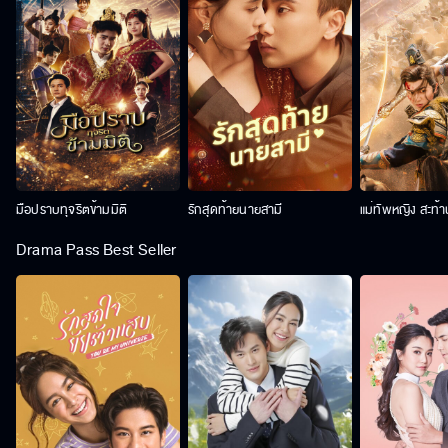
มือปราบทุจริตข้ามมิติ
รักสุดท้ายนายสามี
แม่ทัพหญิง สะท้
Drama Pass Best Seller