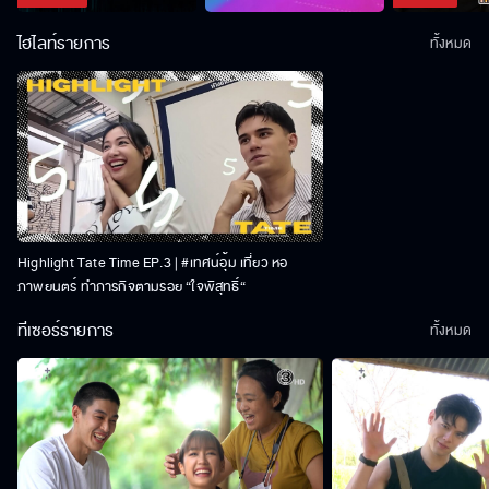
ไฮไลท์รายการ
ทั้งหมด
Highlight Tate Time EP.3 | #เทศน์อุ้ม เที่ยว หอ
ภาพยนตร์ ทำภารกิจตามรอย “ใจพิสุทธิ์“
ทีเซอร์รายการ
ทั้งหมด