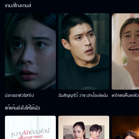
เกมส์โกงเกมส์
มังกรเอาตัวริสาไป
ฉันสัญญาไว้ ว่าจะปกป้องยัยนั่น
แกโคตรเห็นแก่ตั
แก้แค้นยังไงให้ได้ผัว