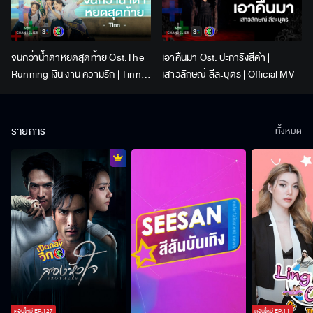
จนกว่าน้ำตาหยดสุดท้าย Ost.The
เอาคืนมา Ost. ปะการังสีดำ |
Running เงิน งาน ความรัก | Tinn |
เสาวลักษณ์ ลีละบุตร | Official MV
Official MV
รายการ
ทั้งหมด
ตอนใหม่
EP.
127
ตอนใหม่
EP.
11