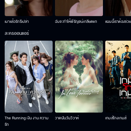
เมาแล้วรักรึเปล่า
ฉันจะทำให้พี่รัญจน์เกลียดแก
แผนนี้เราต้องช่ว
ละครออนแอร์
The Running เงิน งาน ความ
วาดฝันวันวิวาห์
เกมส์โกงเกมส์
รัก