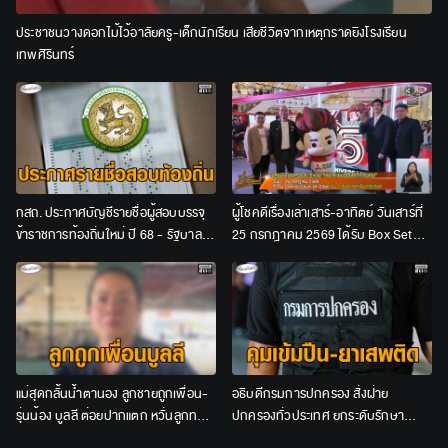
ประชาชนวางดอกไม้ไว้อาลัยครู-เด็กนักเรียน เสียชีวิตจากเหตุกราดยิงโรงเรียน
เทพศิรินทร์
กสถ. ประกาศบัญชีรายชื่อผู้สอบบรรจุ
ผู้โชคดีเรื่องเล่าเสาร์-อาทิตย์ วันเสาร์ที่
ข้าราชการท้องถิ่นใหม่ ปี 68 - รัฐบาล
25 กรกฎาคม 2569 ได้รับ Box Set
ยันเดินหน้าสาวถึงผู้ร่วมขบวนการ
จาก Mitsubishi
แม่สุดกลั้นน้ำตานอง ลูกชายถูกเพื่อน-
อธิบดีกรมการปกครอง สั่งฝ่าย
รุ่นน้อง บูลลี ต่อยปากแตก หวั่นลูกทน
ปกครองทั่วประเทศ ยกระดับรักษา
ไม่ไหวจะก่อเหตุสลด
ความปลอดภัย ตั้งด่านคุมเข้มปืน–ยา