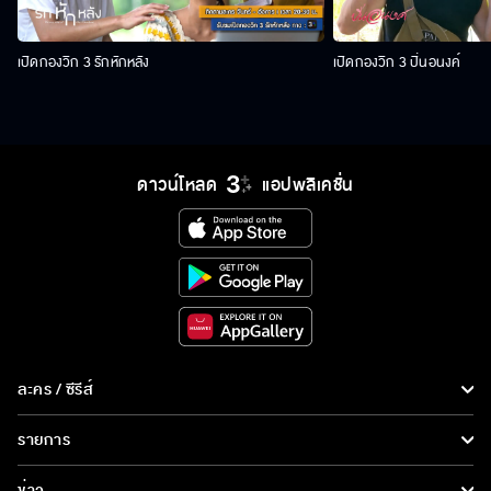
เปิดกองวิก 3 รักหักหลัง
เปิดกองวิก 3 ปิ่นอนงค์
ดาวน์โหลด
แอปพลิเคชั่น
ละคร / ซีรีส์
ละคร/ซีรีส์
รายการ
ซีรีส์นานาชาติ
รายการทั้งหมด
ข่าว