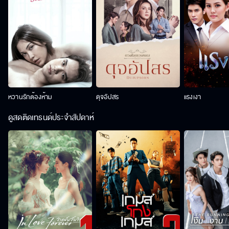
หวานรักต้องห้าม
ดุจอัปสร
แรงเงา
ดูสดติดเทรนด์ประจำสัปดาห์