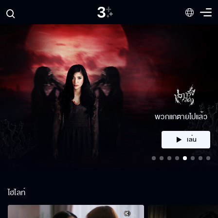
คลิก
ไฮไลท์