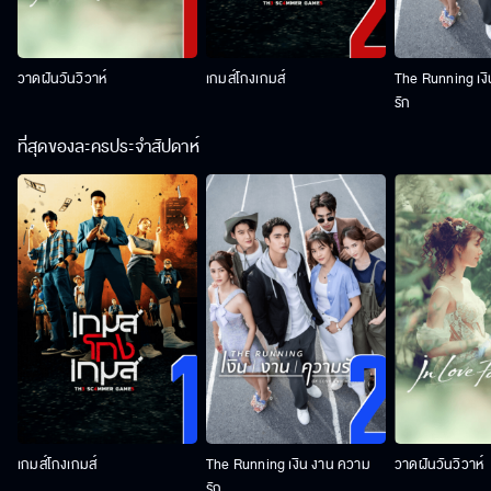
วาดฝันวันวิวาห์
เกมส์โกงเกมส์
The Running เง
รัก
ที่สุดของละครประจำสัปดาห์
เกมส์โกงเกมส์
The Running เงิน งาน ความ
วาดฝันวันวิวาห์
รัก