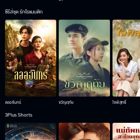
ซีรีส์ชุด รักโรแมนติก
ลออจันทร์
ขวัญฤทัย
ใจพิสุทธิ์
3Plus Shorts