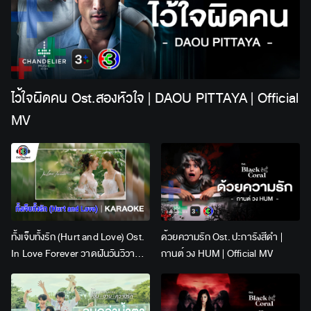
ไว้ใจผิดคน Ost.สองหัวใจ | DAOU PITTAYA | Official
MV
ทั้งเจ็บทั้งรัก (Hurt and Love) Ost.
ด้วยความรัก Ost. ปะการังสีดำ |
In Love Forever วาดฝันวันวิวาห์ |
กานต์ วง HUM | Official MV
Lingling Kwong x Orm
Kornnaphat | Official Karaoke