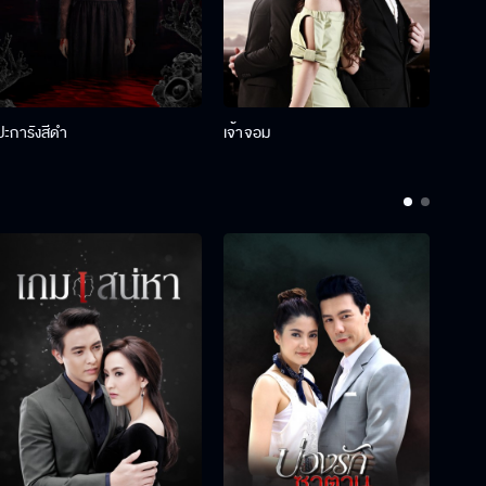
ปะการังสีดำ
เจ้าจอม
รักกั