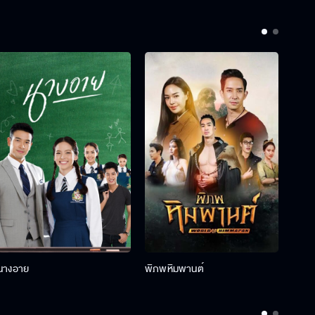
นางอาย
พิภพหิมพานต์
สวรรค์