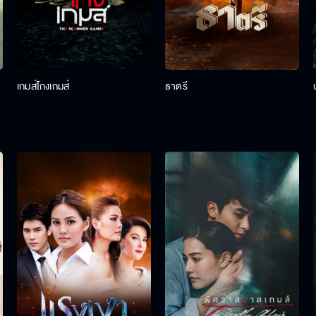
เกมส์โกงเกมส์
ธาตรี