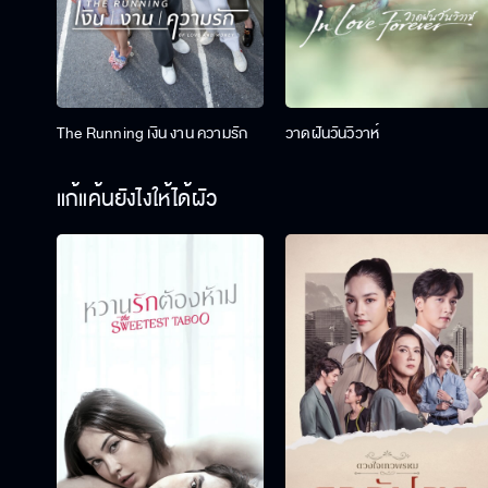
The Running เงิน งาน ความรัก
วาดฝันวันวิวาห์
แก้แค้นยังไงให้ได้ผัว