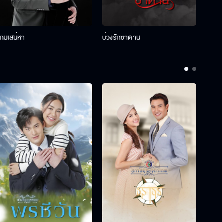
เกมเสน่หา
บ่วงรักซาตาน
บ่วงห