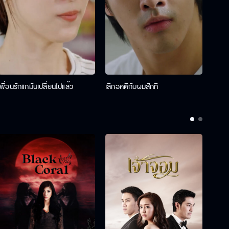
เพื่อนรักแกมันเปลี่ยนไปแล้ว
เลิกอคติกับผมสักที
ไม่ได้