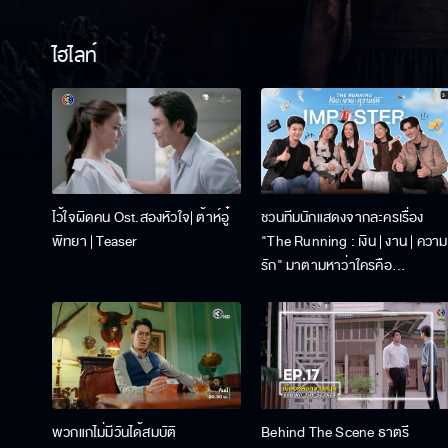
ไฮไลท์
ไว้ใจผิดคน Ost.สองหัวใจ| ต้าห์อู๋
ชวนทีมนักแสดงจากละครเรื่อง
พิทยา | Teaser
"The Running : เงิน | งาน | ความ
รัก" มาตามหาว่าใครคือ
“Imposter”
พวกแกไม่มีวันได้สมบัติ
Behind The Scene ธาตรี