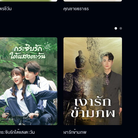
พรชีวัน
คุณชายธราธร
คุณช
กระซิบรักใต้แสงตะวัน
เงารักข้ามภพ
ลวงรั