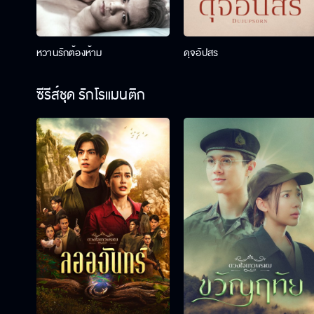
หวานรักต้องห้าม
ดุจอัปสร
ซีรีส์ชุด รักโรแมนติก