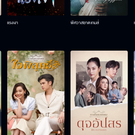
แรงเงา
พิศวาสฆาตเกมส์