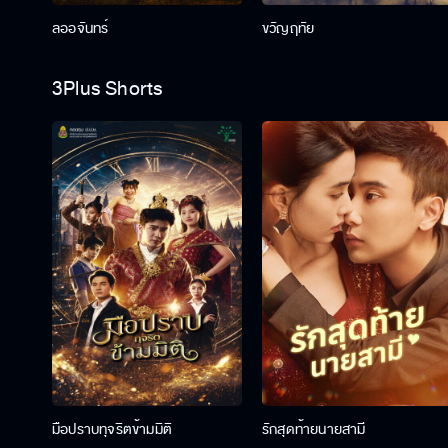
ลออจันทร์
ขวัญฤทัย
3Plus Shorts
มือปราบทุจริตข้ามมิติ
รักสุดท้ายนายสามี