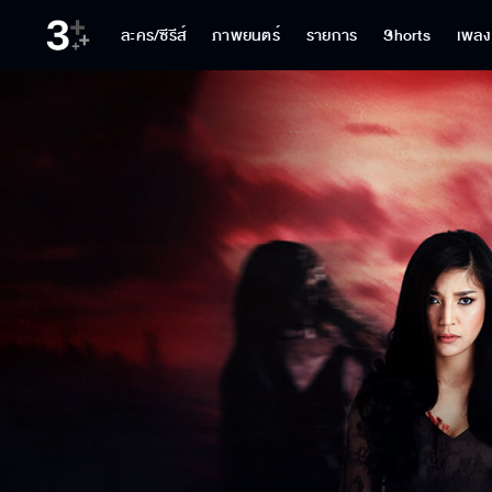
ละคร/ซีรีส์
ภาพยนตร์
รายการ
Shorts
เพลง