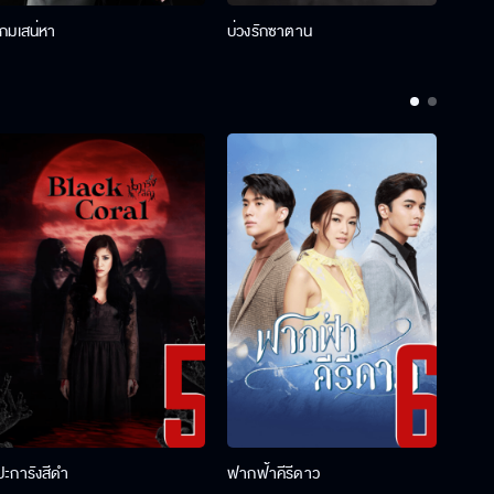
เกมเสน่หา
บ่วงรักซาตาน
บ่วงห
ปะการังสีดำ
ฟากฟ้าคีรีดาว
พ่อคร