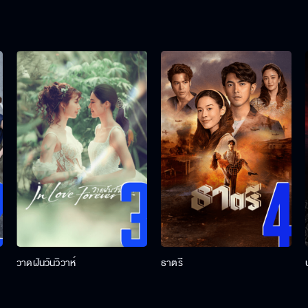
วาดฝันวันวิวาห์
ธาตรี