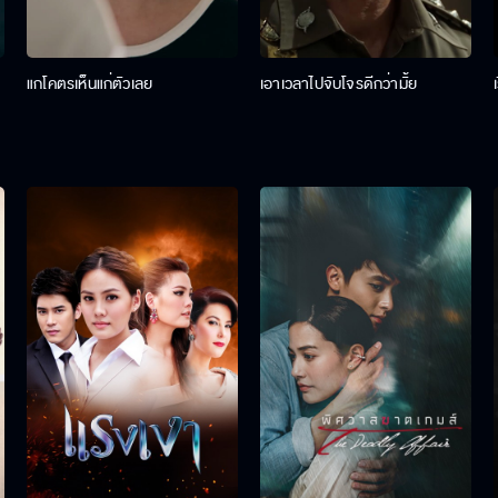
แกโคตรเห็นแก่ตัวเลย
เอาเวลาไปจับโจรดีกว่ามั้ย