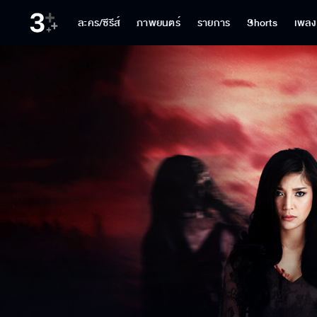
ละคร/ซีรีส์
ภาพยนตร์
รายการ
Shorts
เพลง