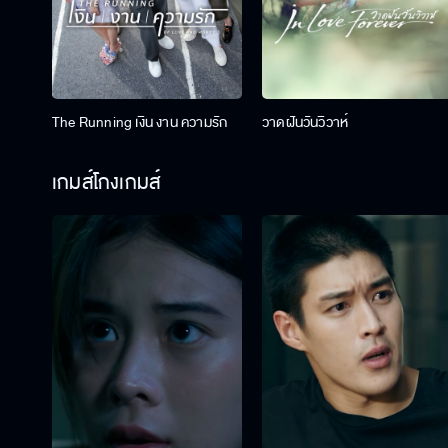
The Running เงิน งาน ความรัก
วาดฝันวันวิวาห์
เกมส์โกงเกมส์