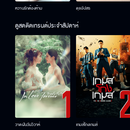
หวานรักต้องห้าม
ดุจอัปสร
ดูสดติดเทรนด์ประจำสัปดาห์
วาดฝันวันวิวาห์
เกมส์โกงเกมส์