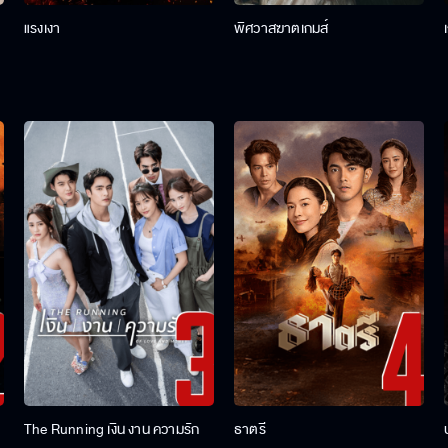
แรงเงา
พิศวาสฆาตเกมส์
The Running เงิน งาน ความรัก
ธาตรี