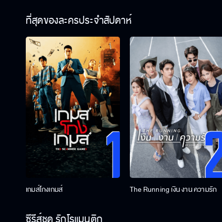
ที่สุดของละครประจำสัปดาห์
เกมส์โกงเกมส์
The Running เงิน งาน ความรัก
ซีรีส์ชุด รักโรแมนติก