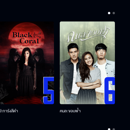
ปะการังสีดำ
คนละขอบฟ้า
ผู้กอ