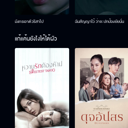
มังกรเอาตัวริสาไป
ฉันสัญญาไว้ ว่าจะปกป้องยัยนั่น
แก้แค้นยังไงให้ได้ผัว