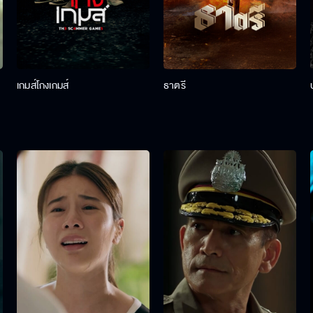
เกมส์โกงเกมส์
ธาตรี