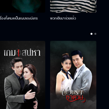
เรื่องทั้งหมดเป็นแผนของมังกร
พวกเฮียมาช่วยแล้ว
ที่ป๊า