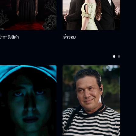
ปะการังสีดำ
เจ้าจอม
รักกั