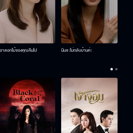
เอาดอกไม้ของคุณคืนไป
นีนจะไม่กลับบ้านค่ะ
นินท