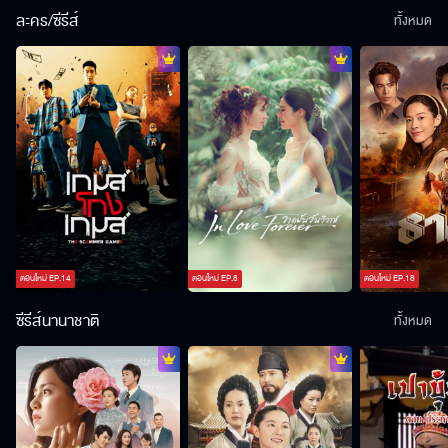
ละคร/ซีรีส์
ทั้งหมด
ตอนใหม่
EP.
14
ตอนใหม่
EP.
8
ตอนใหม่
EP.
18
ซีรีส์นานาชาติ
ทั้งหมด