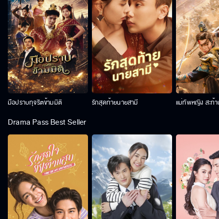
มือปราบทุจริตข้ามมิติ
รักสุดท้ายนายสามี
แม่ทัพหญิง สะท้
Drama Pass Best Seller