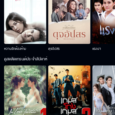
หวานรักต้องห้าม
ดุจอัปสร
แรงเงา
ดูสดติดเทรนด์ประจำสัปดาห์