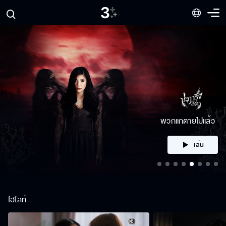
คลิก
ไฮไลท์