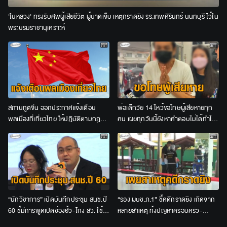
'ในหลวง' ทรงรับศพผู้เสียชีวิต ผู้บาดเจ็บ เหตุกราดยิง รร.เทพศิรินทร์ นนทบุรี ไว้ใน
พระบรมราชานุเคราะห์
สถานทูตจีน ออกประกาศแจ้งเตือน
พ่อเด็กวัย 14 ไหว้ขอโทษผู้เสียหายทุก
พลเมืองที่เที่ยวไทย ให้ปฏิบัติตามกฎ
คน เผยทุกวันนี้ยังหาคำตอบไม่ได้ทำไม
ระเบียบ-มีอารยธรรม
ลูกก่อเหตุ
“นักวิชาการ” เปิดบันทึกประชุม สนช.ปี
“รอง ผบช.ภ.1” ชี้คดีกราดยิง เกิดจาก
60 ชี้มีการพูดเปิดช่องฮั้ว-โกง สว. ใช้ 5
หลายสาเหตุ ทั้งปัญหาครอบครัว-
พันล้านยึดประเทศได้
โรงเรียน-ทะเลาะกับเพื่อน