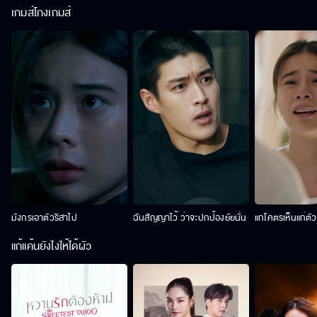
เกมส์โกงเกมส์
มังกรเอาตัวริสาไป
ฉันสัญญาไว้ ว่าจะปกป้องยัยนั่น
แกโคตรเห็นแก่ตั
แก้แค้นยังไงให้ได้ผัว