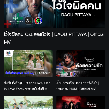
ไว้ใจผิดคน Ost.สองหัวใจ | DAOU PITTAYA | Official
MV
ทั้งเจ็บทั้งรัก (Hurt and Love) Ost.
ด้วยความรัก Ost. ปะการังสีดำ |
In Love Forever วาดฝันวันวิวาห์ |
กานต์ วง HUM | Official MV
Lingling Kwong x Orm
Kornnaphat | Official Karaoke