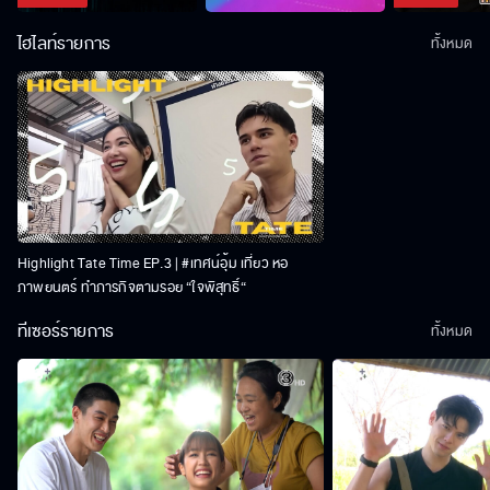
ไฮไลท์รายการ
ทั้งหมด
Highlight Tate Time EP.3 | #เทศน์อุ้ม เที่ยว หอ
ภาพยนตร์ ทำภารกิจตามรอย “ใจพิสุทธิ์“
ทีเซอร์รายการ
ทั้งหมด