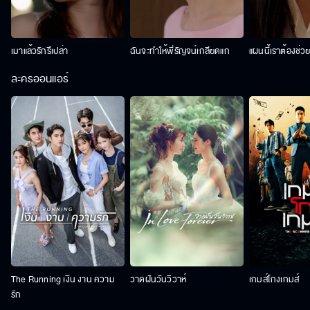
เมาแล้วรักรึเปล่า
ฉันจะทำให้พี่รัญจน์เกลียดแก
แผนนี้เราต้องช่ว
ละครออนแอร์
The Running เงิน งาน ความ
วาดฝันวันวิวาห์
เกมส์โกงเกมส์
รัก