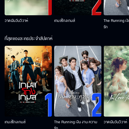
วาดฝันวันวิวาห์
เกมส์โกงเกมส์
The Running เง
รัก
ที่สุดของละครประจำสัปดาห์
เกมส์โกงเกมส์
The Running เงิน งาน ความ
วาดฝันวันวิวาห์
รัก