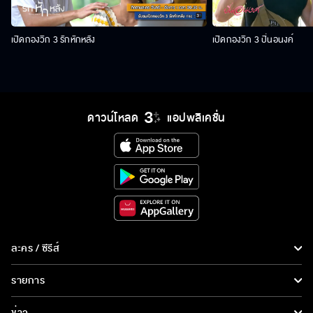
เปิดกองวิก 3 รักหักหลัง
เปิดกองวิก 3 ปิ่นอนงค์
ดาวน์โหลด
แอปพลิเคชั่น
ละคร / ซีรีส์
ละคร/ซีรีส์
รายการ
ซีรีส์นานาชาติ
รายการทั้งหมด
ข่าว