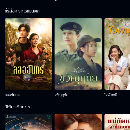
ซีรีส์ชุด รักโรแมนติก
ลออจันทร์
ขวัญฤทัย
ใจพิสุทธิ์
3Plus Shorts