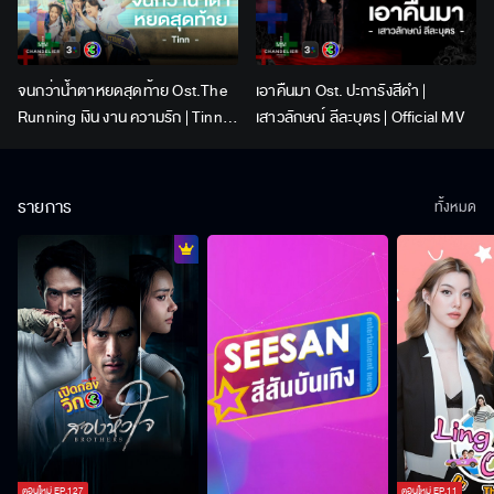
จนกว่าน้ำตาหยดสุดท้าย Ost.The
เอาคืนมา Ost. ปะการังสีดำ |
Running เงิน งาน ความรัก | Tinn |
เสาวลักษณ์ ลีละบุตร | Official MV
Official MV
รายการ
ทั้งหมด
ตอนใหม่
EP.
127
ตอนใหม่
EP.
11