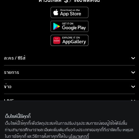
ดาวน์โหลด
แอปพลิเคชั่น
ละคร / ซีรีส์
ละคร/ซีรีส์
รายการ
ซีรีส์นานาชาติ
รายการทั้งหมด
ข่าว
การ์ตูน & เกม
ข่าวทั้งหมด
LIVE
รายการข่าว
ทีวีออนไลน์
เกี่ยวกับเรา
เว็บไซต์นี้ใช้คุกกี้
ข่าวประชาสัมพันธ์
เว็บไซต์นี้ใช้คุกกี้เพื่อวัตถุประสงค์ในการปรับปรุงประสบการณ์ของผู้ใช้ให้ดียิ่งขึ้น
BEC World
ติดตามเราได้ที่
ท่านสามารถศึกษารายละเอียดเพิ่มเติมเกี่ยวกับประเภทของคุกกี้ที่เราจัดเก็บ เหตุผล
ในการใช้คุกกี้ และวิธีการตั้งค่าคุกกี้ได้ใน
นโยบายคุกกี้
รู้จักเรา