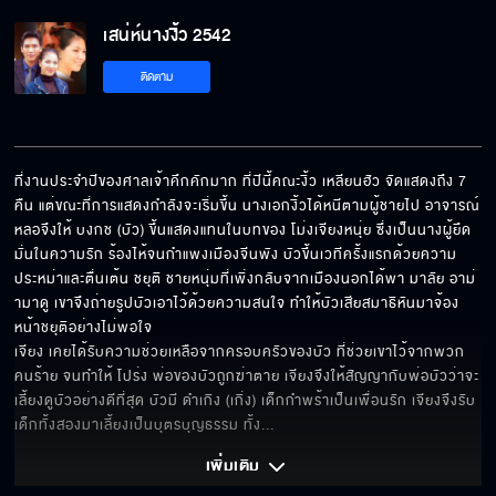
เสน่ห์นางงิ้ว 2542
ติดตาม
ที่งานประจำปีของศาลเจ้าคึกคักมาก ที่ปีนี้คณะงิ้ว เหลียนฮัว จัดแสดงถึง 7 
คืน แต่ขณะที่การแสดงกำลังจะเริ่มขึ้น นางเอกงิ้วได้หนีตามผู้ชายไป อาจารณ์
หลอจึงให้ บงกช (บัว) ขึ้นแสดงแทนในบทของ โม่งเจียงหนุ่ย ซึ่งเป็นนางผู้ยึด
มั่นในความรัก ร้องไห้จนกำแพงเมืองจีนพัง บัวขึ้นเวทีครั้งแรกด้วยความ
ประหม่าและตื่นเต้น ชยุติ ชายหนุ่มที่เพิ่งกลับจากเมืองนอกได้พา มาลัย อาม่
ามาดู เขาจึงถ่ายรูปบัวเอาไว้ด้วยความสนใจ ทำให้บัวเสียสมาธิหันมาจ้อง
หน้าชยุติอย่างไม่พอใจ

เจียง เคยได้รับความช่วยเหลือจากครอบครัวของบัว ที่ช่วยเขาไว้จากพวก
คนร้าย จนทำให้ โปร่ง พ่อของบัวถูกฆ่าตาย เจียงจึงให้สัญญากับพ่อบัวว่าจะ
เลี้ยงดูบัวอย่างดีที่สุด บัวมี ดำเกิง (เกิ่ง) เด็กกำพร้าเป็นเพื่อนรัก เจียงจึงรับ
เด็กทั้งสองมาเลี้ยงเป็นบุตรบุญธรรม ทั้ง
... 
เพิ่มเติม 