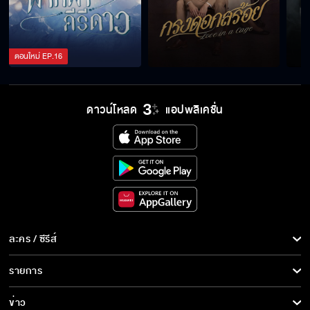
ลูกคนงานแล้วมันเป็นยังไง
ตอนใหม่
EP.
16
ผู้หญิงอะไรใจเด็ดมาก
ดาวน์โหลด
แอปพลิเคชั่น
ทำไมต้องยอมให้เขาดูถูก
ถึงเวลาของนายแล้วหมอ เข้าไปหารักแท้ของนาย
ได้แล้ว
ละคร / ซีรีส์
ละคร/ซีรีส์
รายการ
ทำไมกลับมาแล้วไม่ยอมมาหากัน
ซีรีส์นานาชาติ
รายการทั้งหมด
ข่าว