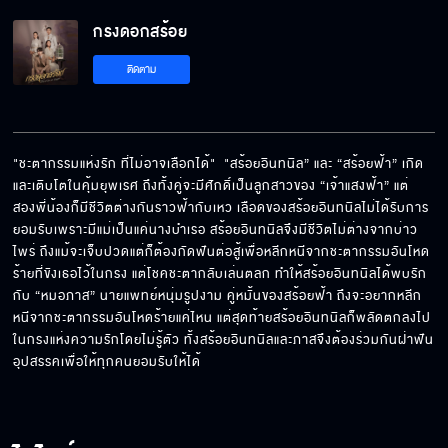
กรงดอกสร้อย
ที่บอกว่าเราไม่ควรเจอกัน ฉันคงทำให้ไม่ได้
ติดตาม
ฉันเป็นห่วงนิลจริง ๆ
"ชะตากรรมแห่งรัก ที่ไม่อาจเลือกได้"  "สร้อยอินทนิล” และ “สร้อยฟ้า” เกิด
และเติบโตในคุ้มยุพเรศ ถึงทั้งคู่จะมีศักดิ์เป็นลูกสาวของ “เจ้าแสงฟ้า” แต่
สองพี่น้องก็มีชีวิตต่างกันราวฟ้ากับเหว เลือดของสร้อยอินทนิลไม่ได้รับการ
มีความสุขมากใช่ไหม
ยอมรับเพราะมีแม่เป็นแค่นางบำเรอ สร้อยอินทนิลจึงมีชีวิตไม่ต่างจากบ่าว
ไพร่ ถึงแม้จะเจ็บปวดแต่ก็ต้องกัดฟันต่อสู้เพื่อหลีกหนีจากชะตากรรมอันโหด
ร้ายที่ขังเธอไว้ในกรง แต่โชคชะตากลับเล่นตลก ทำให้สร้อยอินทนิลได้พบรัก
กับ “หมอภาส” นายแพทย์หนุ่มรูปงาม คู่หมั้นของสร้อยฟ้า ถึงจะอยากหลีก
หนีจากชะตากรรมอันโหดร้ายแค่ไหน แต่สุดท้ายสร้อยอินทนิลก็พลัดตกลงไป
ฉันไม่คุยด้วยแล้ว
ในกรงแห่งความรักโดยไม่รู้ตัว ทั้งสร้อยอินทนิลและภาสจึงต้องร่วมกันฝ่าฟัน
อุปสรรคเพื่อให้ทุกคนยอมรับให้ได้
เรามันคนละชั้น อย่าริหวังสูง