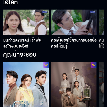
ไฮไลท์
แกมานี่ทำไม
ถ้ามันต่ำแล้วเธอจะเอาไปทำไม
มันทำผิดขนาดนี้ เจ้าพี่จะ
คุณต้องชดใช้ด้วยการบอกชื่อ
คนอย
ลงโทษมันยังไงดี
คุณให้ผมรู้
ให้ใค
คุณน่าจะชอบ
จะหาทางออกไปจากคุ้มยุพเรศให้ได้
อย่าให้มีเรื่องแบบนี้อีก
ทำผิดต้องโดนลงโทษ