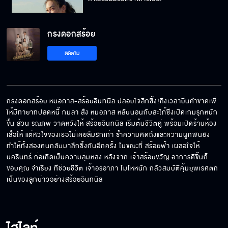
กรงดอกสร้อย
คุณไม่มีโอกาสแล้วหมอ อย่าพยายามอีกเลย
ติดตาม
รีบหนีไปซะ ข้าคงช่วยได้เท่านี้
กรงดอกสร้อย หมอภาส-สร้อยอินทนิล ปล่อยใจลึกซึ้ง!ถึงเวลายื่นคำขาดเพื่
ให้มีทายาทปลดหนี้ กมลา สั่ง หมอภาส หลับนอนกับสะใภ้ซึ่งเปิดเกมรุกหนัก
ขึ้น ส่วน รณภพ วาดหวังให้ สร้อยอินทนิล เริ่มต้นชีวิตคู่ พร้อมเปิดร้านห้อง
เอ็งนี่นะ มันแรดร่านเหมือนแม่เอ็งไม่มีผิด
เสื้อให้ แต่หัวใจของเธอไม่เคยลืมรักเก่า ซ้ำความคิดถึงและความผูกพันยัง
ทำให้ทั้งสองคนกลับมาลึกซึ้งกันอีกครั้ง ในขณะที่ สร้อยฟ้า เผลอใจให้ 
นครินทร์ ก่อเกิดเป็นความลุ่มหลง หลังจาก เจ้าสร้อยขวัญ อาการดีขึ้นก็
ขอบคุณ จำเรียง ที่ช่วยชีวิต เจ้าอรอาภา โมโหหนัก กลัวสมบัติคุ้มยุพเรศตก
เป็นของลูกบ่าวอย่างสร้อยอินทนิล
ผมจะไม่ยอมเสียทั้งแม่ และเมียไปเด็ดขาด
แทนที่จะสนใจอาการเจ้าย่า มาดีดดิ้นหึงสามีแบบ