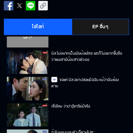
นับแต่นี้ต่อไป ฟ้า จะไม่ทนอะไรกับ พี่ภาส อีก
ไฮไลท์
EP อื่นๆ
ถ้ารู้สึกดีต่อกันให้เจอกันแค่ไม่กี่วินาทีก็ทำแบบนี้
ได้
นิล ไม่อยากเป็นเมียน้อยใคร และก็ไม่อยากขึ้นชื่อ
ว่าแย่งสามีน้องสาวตัวเอง
ขอแค่ นิล อย่าปล่อยมือฉัน แม้ว่าฉันต้อง
ตาย
เชื่อไหม ว่าปาฏิหาริย์มีจริง
ถ้าไม่ยอมมอบตัว ก็ตายไปซะ