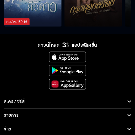
ฉัน ไม่เคยที่จะลืมได้เลย
ตอนใหม่
EP.
16
ไม่อยากให้เป็นแค่ผู้อยู่อาศัย
ดาวน์โหลด
แอปพลิเคชั่น
เรากำลังจะหมั้นกันแล้ว
อีกไม่นาน หัวใจของนิลต้องเป็นของผม
ละคร / ซีรีส์
มาเริ่มต้นกันนะ จะทำให้นิลมีความสุขที่สุด
ละคร/ซีรีส์
รายการ
ซีรีส์นานาชาติ
รายการทั้งหมด
ข่าว
ถ้าแกเอาเรื่องนี้ไปบอกคนอื่น ฉันจะทำให้แกพูดไม่