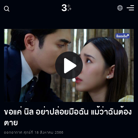
ผม...ยอมแพ้แล้ว
มีข่าวดีจะบอก ฟ้าท้อง ไม่ดีใจเหรอคะที่เรากำลัง
จะมีลูก
ก็เพราะพี่ไม่ยอมนอนกับฟ้า ฟ้าก็เลยต้องไปนอน
กับคนอื่น
Play
สำหรับคนอย่างฉัน ได้แค่เงินมันน้อยไป
Video
ขอแค่ นิล อย่าปล่อยมือฉัน แม้ว่าฉันต้อง
ถ้ามีใครรู้เรื่องนี้ลูกในท้องของแกจะไม่มีวันได้
ลืมตาดูโลก
ตาย
ออกอากาศ ศุกร์ที่ 18 สิงหาคม 2566