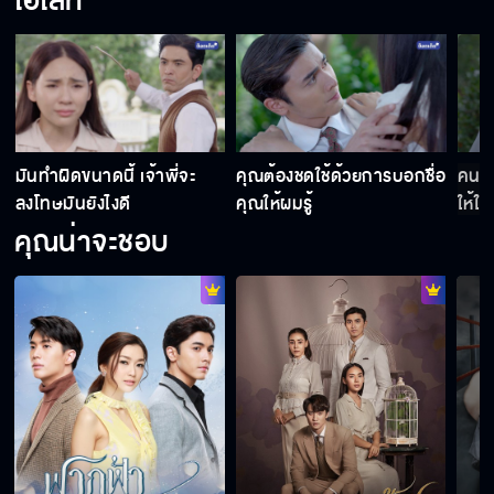
ไฮไลท์
นี้มันใช่เรื่องมั้ย
ทำแค่หน้าที่ของหมอก็พอ อย่าคิดทำเกินหน้าที่กับ
คู่หมั้นของผม
มันทำผิดขนาดนี้ เจ้าพี่จะ
คุณต้องชดใช้ด้วยการบอกชื่อ
คนอย
อยากให้พี่อยู่ พี่ก็ยอมอยู่ด้วยแล้ว แต่เรื่องอย่างว่า
ลงโทษมันยังไงดี
คุณให้ผมรู้
ให้ใค
พี่ให้ ฟ้า ไม่ได้จริงๆ
คุณน่าจะชอบ
ถึงพี่จะแต่งงานกับ ฟ้า แต่พี่ก็ยังรัก ฟ้า เหมือน
น้องสาว
บ่าวก้นครัวที่เจ้าชอบดูถูก เขายังไม่มีกิริยาต่ำ
ทรามแบบนี้เลย
ทุกอย่างที่เกี่ยวกับนิล มันอยู่ในความทรงจำของ