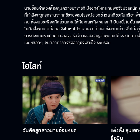
นายฮ้อยคำดวงต้องคุมควายมาขายที่เมืองทุ่งใหญ่แทนพ่อซึ่งป่วยหนัก ขณะท
ที่กำลังจะถูกรุกรานจากศรีชายจอมโจรขมังเวทย์ เวลาเดียวกันภริยาเจ
คน ต้องบวชเพื่ออุทิศส่วนกุศลให้กับคุณหญิง ขุนเอกก็เป็นหนึ่งในนั้น แ
ในมือฝั่งขุนนางฉ้อฉล จึงโกหกไปว่าขุนเอกไม่โสดแต่งงานแล้ว เพื่อไม่อยู่ในเ
ภารกิจตามหาเมียกำมะลอจึงเริ่มขึ้น และบังเอิญว่าขุนเอกได้เจอกับน
เมียหลอกๆ  จนกว่าภารกิจซื้ออาวุธจะสำเร็จเรียบร้อย
ไฮไลท์
ฉันคือลูกสาวนายฮ้อยหยด
แต่งตั้ง ขุนเอ
ซื้อปืน