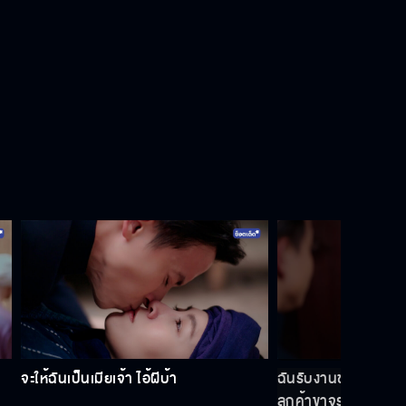
คุณพี่อยากให้น้องกลับบ้าน หรืออยาก
ให้น้องอยู่ต่อ
คุณพระสมิงยอมให้ฉันพิสูจน์หลักฐาน
เรื่องปืน
อยู่กับควายมาทั้งชีวิตก็ต้องติดนิสัย
ควายมาบ้างแหละ
เจ้ารักท่านขุนใช่มั้ย
จะให้ฉันเป็นเมียเจ้า ไอ้ผีบ้า
ฉันรับงานชำเราบุรุษ 
ลูกค้าขาจร