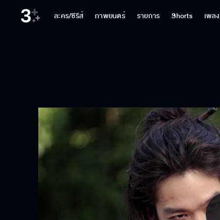
ละคร/ซีรีส์
ภาพยนตร์
รายการ
Shorts
เพลง