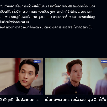
ี่ขุนเอกได้รับการแต่งตั้งให้เป็นคนเจรจาซื้ออาวุธกับฝรั่งเพื่อปกป้องเมือง
้าเมืองก็ถึงแก่อนิจกรรม ตามกฎของเมืองลูกชายคนโตที่ยังโสดของขุนนางทุก
ต่คุณพระช่วยผู้เป็นพ่อเห็นว่าถ้าขุนเอกบวช การเจรจาซื้อขายอาวุธจะตกไปอยู่
งื่อนไขที่ต้องบวชนั้น  

ายฮ้อยคำดวงที่เอาควายมาส่งพอดี ขุนเอกจึงเปิดการเจรจาขอให้คำดวงมาเป็น
กอิทธิฤทธิ์ เป็นตัวแทนการ
เป็นคนพระนคร ขอร้องอย่าพูด ฮิ ได้มั้ย