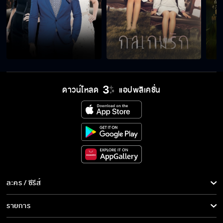
ดาวน์โหลด
แอปพลิเคชั่น
ละคร / ซีรีส์
ละคร/ซีรีส์
รายการ
ซีรีส์นานาชาติ
รายการทั้งหมด