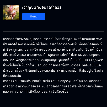
เจ้าคุณพี่กับอีนางคำดวง EP.5[5/5]
เจ้าคุณพี่กับอีนางคำดวง
ติดตาม
นายฮ้อยคำดวงต้องคุมควายมาขายที่เมืองทุ่งใหญ่แทนพ่อซึ่งป่วยหนัก ขณะ
ที่ขุนเอกได้รับการแต่งตั้งให้เป็นคนเจรจาซื้ออาวุธกับฝรั่งเพื่อปกป้องเมืองที่
กำลังจะถูกรุกรานจากศรีชายจอมโจรขมังเวทย์ เวลาเดียวกันภริยาเจ้าเมือง
ก็ถึงแก่อนิจกรรม ตามกฎของเมืองลูกชายคนโตที่ยังโสดของขุนนางทุกคน 
ต้องบวชเพื่ออุทิศส่วนกุศลให้กับคุณหญิง ขุนเอกก็เป็นหนึ่งในนั้น แต่คุณพระ
ช่วยผู้เป็นพ่อเห็นว่าถ้าขุนเอกบวช การเจรจาซื้อขายอาวุธจะตกไปอยู่ในมือ
ฝั่งขุนนางฉ้อฉล จึงโกหกไปว่าขุนเอกไม่โสดแต่งงานแล้ว เพื่อไม่อยู่ในเงื่อนไข
ที่ต้องบวชนั้น  

ภารกิจตามหาเมียกำมะลอจึงเริ่มขึ้น และบังเอิญว่าขุนเอกได้เจอกับนายฮ้อย
คำดวงที่เอาควายมาส่งพอดี ขุนเอกจึงเปิดการเจรจาขอให้คำดวงมาเป็นเมีย
หลอกๆ  จนกว่าภารกิจซื้ออาวุธจะสำเร็จเรียบร้อย