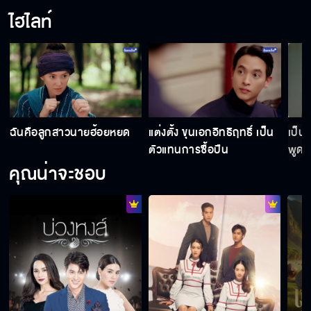
ไฮไลท์
ย
ฉันคือลูกสาวนายฮ้อยหยด
แต่งตั้ง ขุนเอกอิทธิฤทธิ์ เป็น
เป็น
ตัวแทนการซื้อปืน
พูด ฮ
คุณน่าจะชอบ