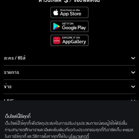
ดาวน์โหลด
แอปพลิเคชั่น
ละคร / ซีรีส์
ละคร/ซีรีส์
รายการ
ซีรีส์นานาชาติ
รายการทั้งหมด
ข่าว
การ์ตูน & เกม
ข่าวทั้งหมด
LIVE
รายการข่าว
ทีวีออนไลน์
เกี่ยวกับเรา
เว็บไซต์นี้ใช้คุกกี้
ข่าวประชาสัมพันธ์
เว็บไซต์นี้ใช้คุกกี้เพื่อวัตถุประสงค์ในการปรับปรุงประสบการณ์ของผู้ใช้ให้ดียิ่งขึ้น
BEC World
ติดตามเราได้ที่
ท่านสามารถศึกษารายละเอียดเพิ่มเติมเกี่ยวกับประเภทของคุกกี้ที่เราจัดเก็บ เหตุผล
ในการใช้คุกกี้ และวิธีการตั้งค่าคุกกี้ได้ใน
นโยบายคุกกี้
รู้จักเรา