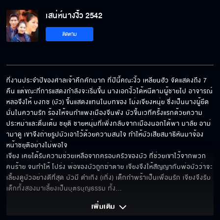
เสน่ห์นางงิ้ว 2542
ติดตาม
ที่งานประจำปีของศาลเจ้าคึกคักมาก ที่ปีนี้คณะงิ้ว เหลียนฮัว จัดแสดงถึง 7 
คืน แต่ขณะที่การแสดงกำลังจะเริ่มขึ้น นางเอกงิ้วได้หนีตามผู้ชายไป อาจารณ์
หลอจึงให้ บงกช (บัว) ขึ้นแสดงแทนในบทของ โม่งเจียงหนุ่ย ซึ่งเป็นนางผู้ยึด
มั่นในความรัก ร้องไห้จนกำแพงเมืองจีนพัง บัวขึ้นเวทีครั้งแรกด้วยความ
ประหม่าและตื่นเต้น ชยุติ ชายหนุ่มที่เพิ่งกลับจากเมืองนอกได้พา มาลัย อาม่
ามาดู เขาจึงถ่ายรูปบัวเอาไว้ด้วยความสนใจ ทำให้บัวเสียสมาธิหันมาจ้อง
หน้าชยุติอย่างไม่พอใจ

เจียง เคยได้รับความช่วยเหลือจากครอบครัวของบัว ที่ช่วยเขาไว้จากพวก
คนร้าย จนทำให้ โปร่ง พ่อของบัวถูกฆ่าตาย เจียงจึงให้สัญญากับพ่อบัวว่าจะ
เลี้ยงดูบัวอย่างดีที่สุด บัวมี ดำเกิง (เกิ่ง) เด็กกำพร้าเป็นเพื่อนรัก เจียงจึงรับ
เด็กทั้งสองมาเลี้ยงเป็นบุตรบุญธรรม ทั้ง
... 
เพิ่มเติม 