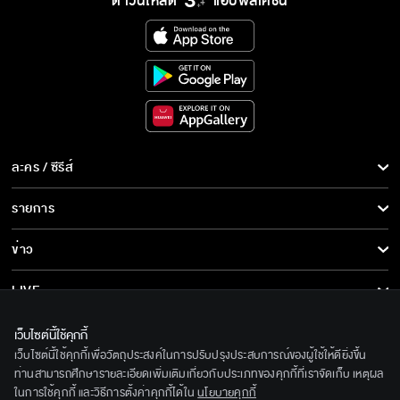
ดาวน์โหลด
แอปพลิเคชั่น
ละคร / ซีรีส์
ละคร/ซีรีส์
รายการ
ซีรีส์นานาชาติ
รายการทั้งหมด
ข่าว
การ์ตูน & เกม
ข่าวทั้งหมด
LIVE
รายการข่าว
ทีวีออนไลน์
เกี่ยวกับเรา
เว็บไซต์นี้ใช้คุกกี้
ข่าวประชาสัมพันธ์
เว็บไซต์นี้ใช้คุกกี้เพื่อวัตถุประสงค์ในการปรับปรุงประสบการณ์ของผู้ใช้ให้ดียิ่งขึ้น
BEC World
ติดตามเราได้ที่
ท่านสามารถศึกษารายละเอียดเพิ่มเติมเกี่ยวกับประเภทของคุกกี้ที่เราจัดเก็บ เหตุผล
ในการใช้คุกกี้ และวิธีการตั้งค่าคุกกี้ได้ใน
นโยบายคุกกี้
รู้จักเรา