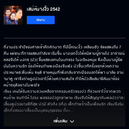
เสน่ห์นางงิ้ว 2542
ติดตาม
ที่งานประจำปีของศาลเจ้าคึกคักมาก ที่ปีนี้คณะงิ้ว เหลียนฮัว จัดแสดงถึง 7 
คืน แต่ขณะที่การแสดงกำลังจะเริ่มขึ้น นางเอกงิ้วได้หนีตามผู้ชายไป อาจารณ์
หลอจึงให้ บงกช (บัว) ขึ้นแสดงแทนในบทของ โม่งเจียงหนุ่ย ซึ่งเป็นนางผู้ยึด
มั่นในความรัก ร้องไห้จนกำแพงเมืองจีนพัง บัวขึ้นเวทีครั้งแรกด้วยความ
ประหม่าและตื่นเต้น ชยุติ ชายหนุ่มที่เพิ่งกลับจากเมืองนอกได้พา มาลัย อาม่
ามาดู เขาจึงถ่ายรูปบัวเอาไว้ด้วยความสนใจ ทำให้บัวเสียสมาธิหันมาจ้อง
หน้าชยุติอย่างไม่พอใจ

เจียง เคยได้รับความช่วยเหลือจากครอบครัวของบัว ที่ช่วยเขาไว้จากพวก
คนร้าย จนทำให้ โปร่ง พ่อของบัวถูกฆ่าตาย เจียงจึงให้สัญญากับพ่อบัวว่าจะ
เลี้ยงดูบัวอย่างดีที่สุด บัวมี ดำเกิง (เกิ่ง) เด็กกำพร้าเป็นเพื่อนรัก เจียงจึงรับ
เด็กทั้งสองมาเลี้ยงเป็นบุตรบุญธรรม ทั้ง<
... 
เพิ่มเติม 