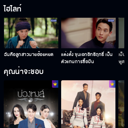
ไฮไลท์
ย
ฉันคือลูกสาวนายฮ้อยหยด
แต่งตั้ง ขุนเอกอิทธิฤทธิ์ เป็น
เป็น
ตัวแทนการซื้อปืน
พูด ฮ
คุณน่าจะชอบ