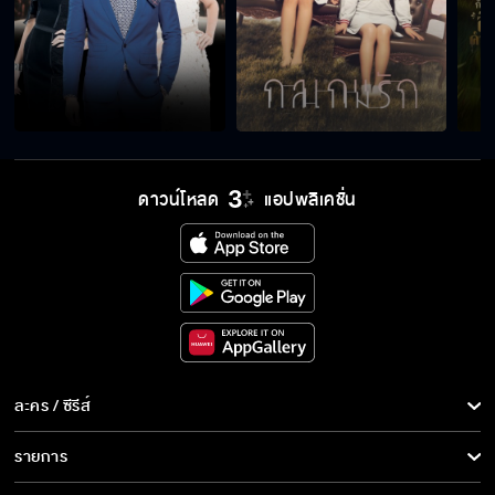
ดาวน์โหลด
แอปพลิเคชั่น
ละคร / ซีรีส์
ละคร/ซีรีส์
รายการ
ซีรีส์นานาชาติ
รายการทั้งหมด