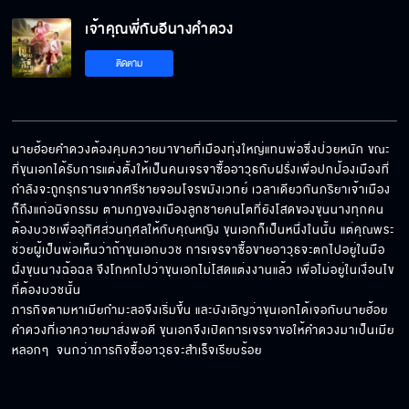
เจ้าคุณพี่กับอีนางคำดวง EP.3[5/5]
เจ้าคุณพี่กับอีนางคำดวง
ติดตาม
นายฮ้อยคำดวงต้องคุมควายมาขายที่เมืองทุ่งใหญ่แทนพ่อซึ่งป่วยหนัก ขณะ
ที่ขุนเอกได้รับการแต่งตั้งให้เป็นคนเจรจาซื้ออาวุธกับฝรั่งเพื่อปกป้องเมืองที่
กำลังจะถูกรุกรานจากศรีชายจอมโจรขมังเวทย์ เวลาเดียวกันภริยาเจ้าเมือง
ก็ถึงแก่อนิจกรรม ตามกฎของเมืองลูกชายคนโตที่ยังโสดของขุนนางทุกคน 
ต้องบวชเพื่ออุทิศส่วนกุศลให้กับคุณหญิง ขุนเอกก็เป็นหนึ่งในนั้น แต่คุณพระ
ช่วยผู้เป็นพ่อเห็นว่าถ้าขุนเอกบวช การเจรจาซื้อขายอาวุธจะตกไปอยู่ในมือ
ฝั่งขุนนางฉ้อฉล จึงโกหกไปว่าขุนเอกไม่โสดแต่งงานแล้ว เพื่อไม่อยู่ในเงื่อนไข
ที่ต้องบวชนั้น  

ภารกิจตามหาเมียกำมะลอจึงเริ่มขึ้น และบังเอิญว่าขุนเอกได้เจอกับนายฮ้อย
คำดวงที่เอาควายมาส่งพอดี ขุนเอกจึงเปิดการเจรจาขอให้คำดวงมาเป็นเมีย
หลอกๆ  จนกว่าภารกิจซื้ออาวุธจะสำเร็จเรียบร้อย