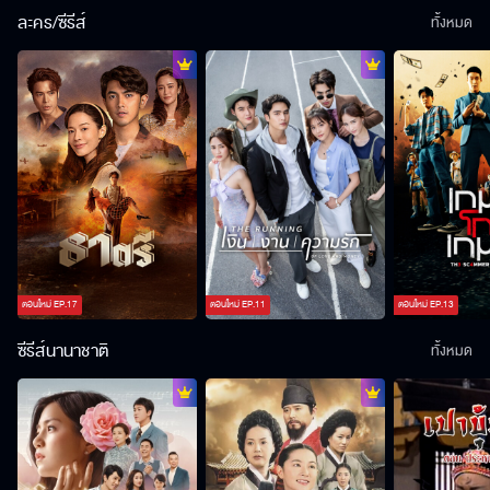
ละคร/ซีรีส์
ทั้งหมด
ตอนใหม่
EP.
17
ตอนใหม่
EP.
11
ตอนใหม่
EP.
13
ซีรีส์นานาชาติ
ทั้งหมด