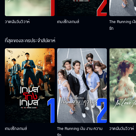
วาดฝันวันวิวาห์
เกมส์โกงเกมส์
The Running เง
รัก
ที่สุดของละครประจำสัปดาห์
เกมส์โกงเกมส์
The Running เงิน งาน ความ
วาดฝันวันวิวาห์
รัก