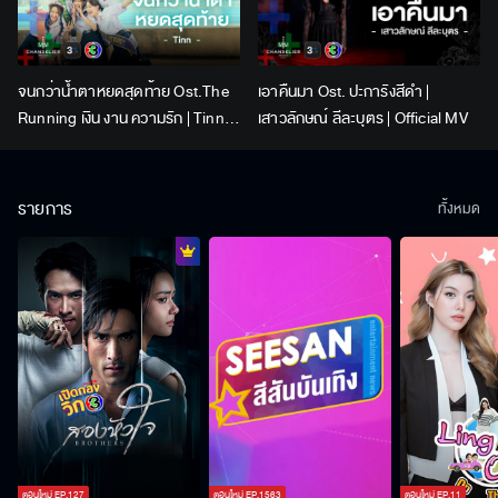
จนกว่าน้ำตาหยดสุดท้าย Ost.The
เอาคืนมา Ost. ปะการังสีดำ |
Running เงิน งาน ความรัก | Tinn |
เสาวลักษณ์ ลีละบุตร | Official MV
Official MV
รายการ
ทั้งหมด
ตอนใหม่
EP.
127
ตอนใหม่
EP.
1563
ตอนใหม่
EP.
11