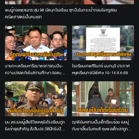
พบผู้ก่อเหตุขนกระสุน 98 นัดบุกโรงเรียน ซุกปืนในกระเป๋าก่อนยิงครูสอน
คณิตศาสตร์เป็นคนแรก
นายกฯ เตรียมหารือมาตรการคุมปืน-
โรงเรียนเทพศิรินทร์ นนทบุรี ประกาศ
ความปลอดภัยในสถานศึกษา ถอดบท
หยุดเรียนกรณีพิเศษ 10-14 ส.ค.69
เรียนเหตุยิงในโรงเรียน
ผบ.ตร.เผยผู้เสียชีวิตเหตุยิงโรงเรียนถูก
ญาติยันหลานเป็นเด็กเรียบร้อย เผยปู่
ยิงเข้าจุดสำคัญ สั่งสืบประวัติฝึกยิงปืน
กับย่าเลี้ยงไม่เคยตี คุยพ่อเด็กเล่าถูกบูล
ก่อนก่อเหตุ
ลี่