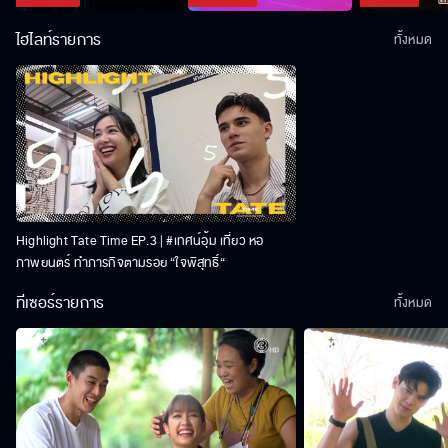
ไฮไลท์รายการ
ทั้งหมด
Highlight Tate Time EP.3 | #เทศน์อุ้ม เที่ยว หอ
ภาพยนตร์ ทำภารกิจตามรอย “ใจพิสุทธิ์“
ทีเซอร์รายการ
ทั้งหมด