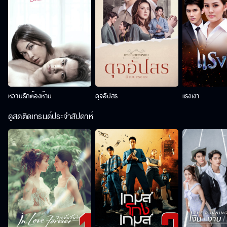
หวานรักต้องห้าม
ดุจอัปสร
แรงเงา
ดูสดติดเทรนด์ประจำสัปดาห์