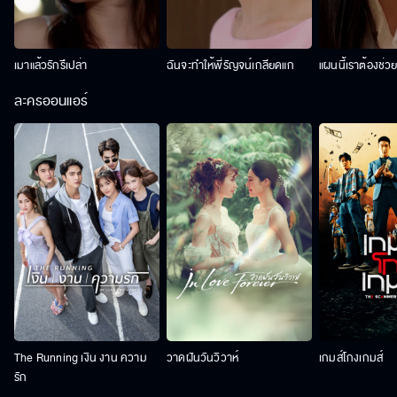
เมาแล้วรักรึเปล่า
ฉันจะทำให้พี่รัญจน์เกลียดแก
แผนนี้เราต้องช่ว
ละครออนแอร์
The Running เงิน งาน ความ
วาดฝันวันวิวาห์
เกมส์โกงเกมส์
รัก