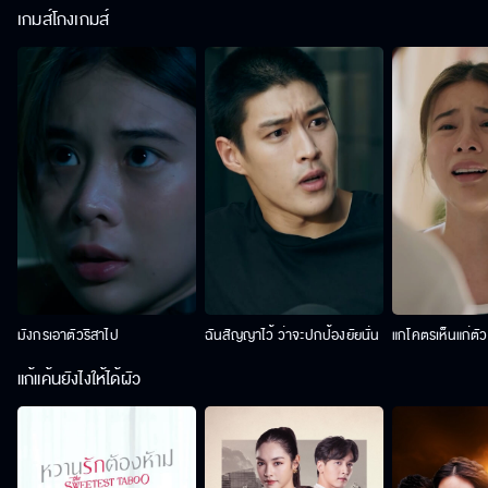
เกมส์โกงเกมส์
มังกรเอาตัวริสาไป
ฉันสัญญาไว้ ว่าจะปกป้องยัยนั่น
แกโคตรเห็นแก่ตั
แก้แค้นยังไงให้ได้ผัว