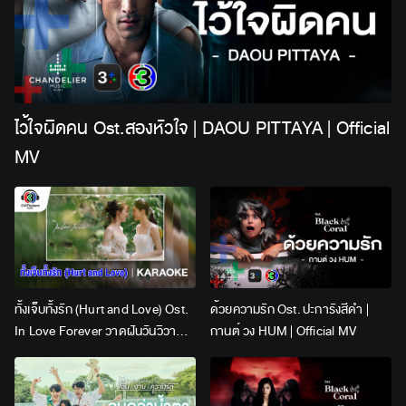
ไว้ใจผิดคน Ost.สองหัวใจ | DAOU PITTAYA | Official
MV
ทั้งเจ็บทั้งรัก (Hurt and Love) Ost.
ด้วยความรัก Ost. ปะการังสีดำ |
In Love Forever วาดฝันวันวิวาห์ |
กานต์ วง HUM | Official MV
Lingling Kwong x Orm
Kornnaphat | Official Karaoke