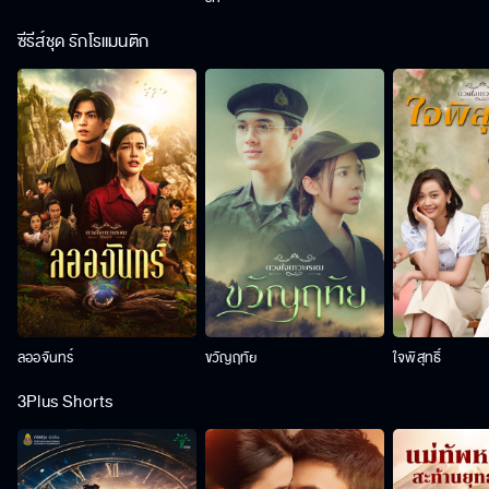
ซีรีส์ชุด รักโรแมนติก
ลออจันทร์
ขวัญฤทัย
ใจพิสุทธิ์
3Plus Shorts