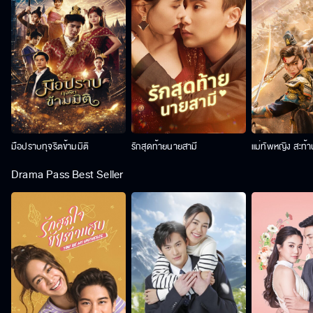
มือปราบทุจริตข้ามมิติ
รักสุดท้ายนายสามี
แม่ทัพหญิง สะท้
Drama Pass Best Seller