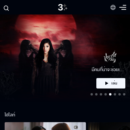
คลิก
ไฮไลท์