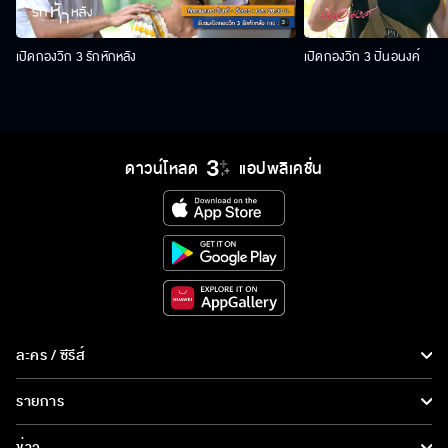
เปิดกองวิก 3 รักหักหลัง
เปิดกองวิก 3 ปิ่นอนงค์
ดาวน์โหลด
แอปพลิเคชั่น
ละคร / ซีรีส์
ละคร/ซีรีส์
รายการ
ซีรีส์นานาชาติ
รายการทั้งหมด
ข่าว