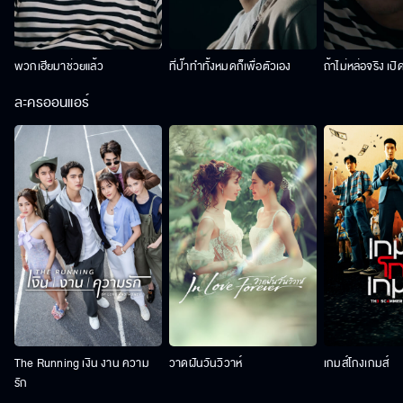
พวกเฮียมาช่วยแล้ว
ที่ป๊าทำทั้งหมดก็เพื่อตัวเอง
ถ้าไม่หล่อจริง เปิ
ละครออนแอร์
The Running เงิน งาน ความ
วาดฝันวันวิวาห์
เกมส์โกงเกมส์
รัก