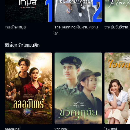
เกมส์โกงเกมส์
The Running เงิน งาน ความ
วาดฝันวันวิวาห์
รัก
ซีรีส์ชุด รักโรแมนติก
ลออจันทร์
ขวัญฤทัย
ใจพิสุทธิ์