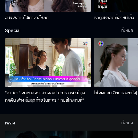
ฉันจะพาแกไปเกาะกะโหลก
เราถูกหลอก ต้องหนีแล้ว
Special
ทั้งหมด
“ณ-เก้า” จัดหนักดราม่าเดือด! ปะทะอารมณ์สุด
ไว้ใจผิดคน Ost.สองหัวใจ| 
กดดัน ฟางเส้นสุดท้าย ในละคร “เกมส์โกงเกมส์”
เพลง
ทั้งหมด