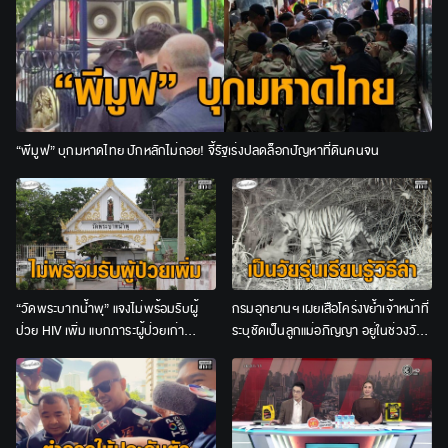
“พีมูฟ” บุกมหาดไทย ปักหลักไม่ถอย! จี้รัฐเร่งปลดล็อกปัญหาที่ดินคนจน
“วัดพระบาทน้ำพุ” แจงไม่พร้อมรับผู้
กรมอุทยานฯ เผยเสือโคร่งขย้ำเจ้าหน้าที่
ป่วย HIV เพิ่ม แบกภาระผู้ป่วยเก่า
ระบุชัดเป็นลูกแม่อภิญญา อยู่ในช่วงวัย
จนท.อีกกว่า 200 ชีวิต
รุ่น ชี้ไม่เข้าข่าย “เสือกินคน”