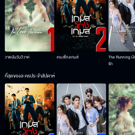
วาดฝันวันวิวาห์
เกมส์โกงเกมส์
The Running เง
รัก
ที่สุดของละครประจำสัปดาห์