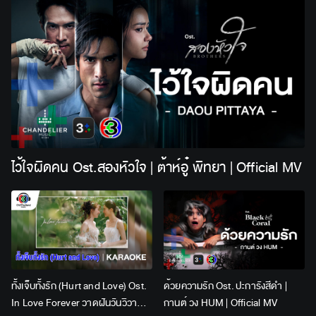
ไว้ใจผิดคน Ost.สองหัวใจ | ต้าห์อู๋ พิทยา | Official MV
ทั้งเจ็บทั้งรัก (Hurt and Love) Ost.
ด้วยความรัก Ost. ปะการังสีดำ |
In Love Forever วาดฝันวันวิวาห์ |
กานต์ วง HUM | Official MV