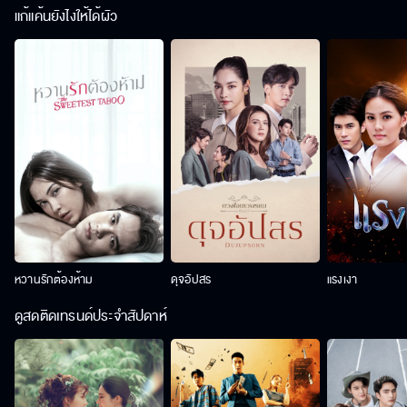
แก้แค้นยังไงให้ได้ผัว
หวานรักต้องห้าม
ดุจอัปสร
แรงเงา
ดูสดติดเทรนด์ประจำสัปดาห์