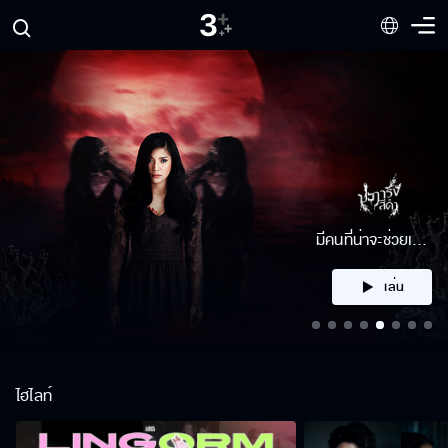
คลิก
ไฮไลท์