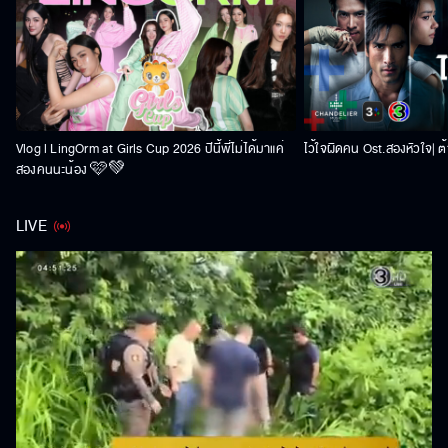
Vlog l LingOrm at Girls Cup 2026 ปีนี้พี่ไม่ได้มาแค่
ไว้ใจผิดคน Ost.สองหัวใจ| ต้า
สองคนนะน้อง 🩷💚
LIVE