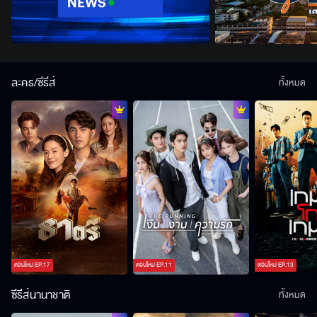
ละคร/ซีรีส์
ทั้งหมด
ตอนใหม่
EP.
17
ตอนใหม่
EP.
11
ตอนใหม่
EP.
13
ซีรีส์นานาชาติ
ทั้งหมด