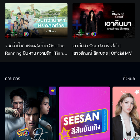
Lingling Kwong x Orm
Kornnaphat | Official Karaoke
จนกว่าน้ำตาหยดสุดท้าย Ost.The
เอาคืนมา Ost. ปะการังสีดำ |
Running เงิน งาน ความรัก | Tinn |
เสาวลักษณ์ ลีละบุตร | Official MV
Official MV
รายการ
ทั้งหมด