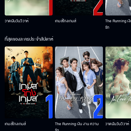
วาดฝันวันวิวาห์
เกมส์โกงเกมส์
The Running เง
รัก
ที่สุดของละครประจำสัปดาห์
เกมส์โกงเกมส์
The Running เงิน งาน ความ
วาดฝันวันวิวาห์
รัก