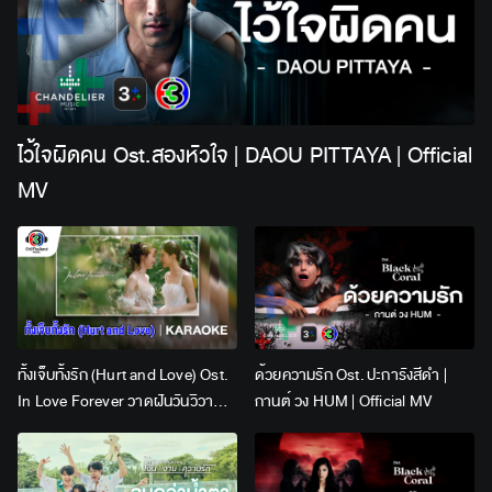
ไว้ใจผิดคน Ost.สองหัวใจ | DAOU PITTAYA | Official
MV
ทั้งเจ็บทั้งรัก (Hurt and Love) Ost.
ด้วยความรัก Ost. ปะการังสีดำ |
In Love Forever วาดฝันวันวิวาห์ |
กานต์ วง HUM | Official MV
Lingling Kwong x Orm
Kornnaphat | Official Karaoke