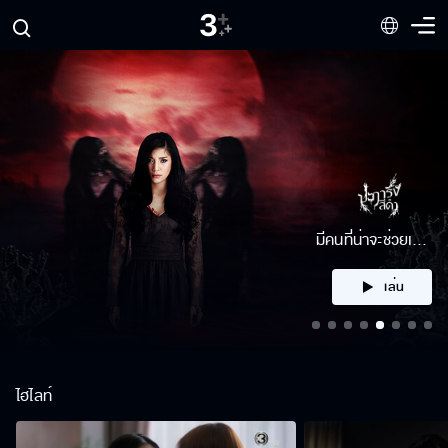
คลิก
ไฮไลท์