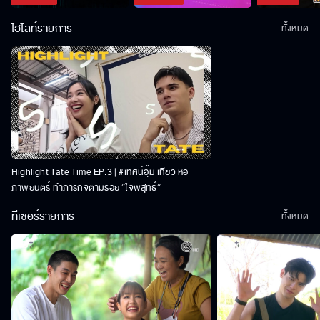
ไฮไลท์รายการ
ทั้งหมด
Highlight Tate Time EP.3 | #เทศน์อุ้ม เที่ยว หอ
ภาพยนตร์ ทำภารกิจตามรอย “ใจพิสุทธิ์“
ทีเซอร์รายการ
ทั้งหมด