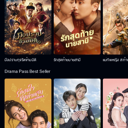
มือปราบทุจริตข้ามมิติ
รักสุดท้ายนายสามี
แม่ทัพหญิง สะท้
Drama Pass Best Seller