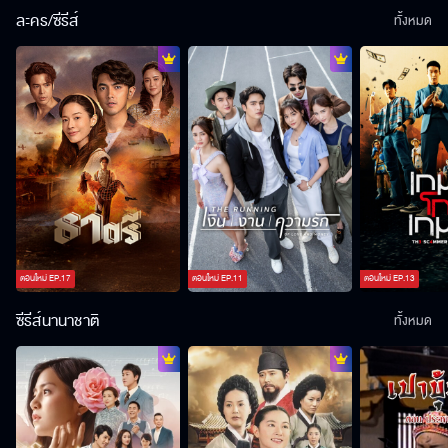
ละคร/ซีรีส์
ทั้งหมด
ตอนใหม่
EP.
17
ตอนใหม่
EP.
11
ตอนใหม่
EP.
13
ซีรีส์นานาชาติ
ทั้งหมด