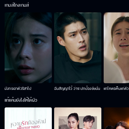
เกมส์โกงเกมส์
มังกรเอาตัวริสาไป
ฉันสัญญาไว้ ว่าจะปกป้องยัยนั่น
แกโคตรเห็นแก่ตั
แก้แค้นยังไงให้ได้ผัว