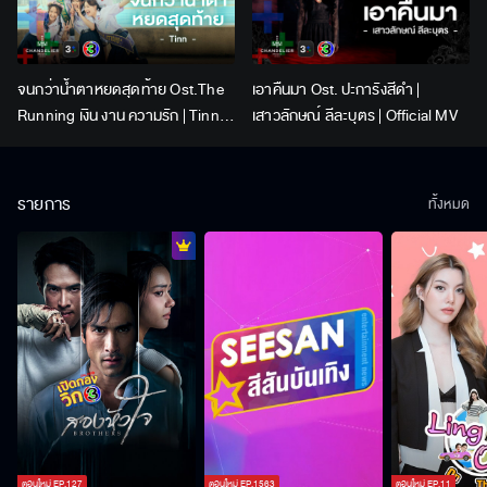
จนกว่าน้ำตาหยดสุดท้าย Ost.The
เอาคืนมา Ost. ปะการังสีดำ |
Running เงิน งาน ความรัก | Tinn |
เสาวลักษณ์ ลีละบุตร | Official MV
Official MV
รายการ
ทั้งหมด
ตอนใหม่
EP.
127
ตอนใหม่
EP.
1563
ตอนใหม่
EP.
11