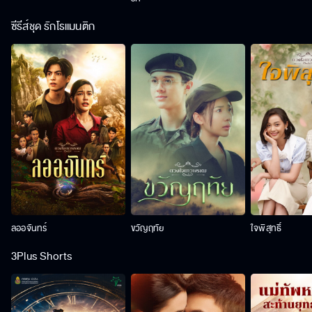
ซีรีส์ชุด รักโรแมนติก
ลออจันทร์
ขวัญฤทัย
ใจพิสุทธิ์
3Plus Shorts