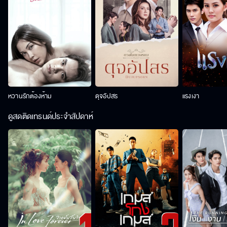
หวานรักต้องห้าม
ดุจอัปสร
แรงเงา
ดูสดติดเทรนด์ประจำสัปดาห์