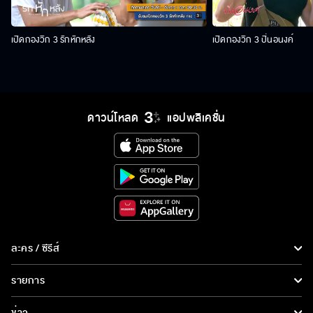
เปิดกองวิก 3 รักหักหลัง
เปิดกองวิก 3 ปิ่นอนงค์
ดาวน์โหลด
แอปพลิเคชั่น
ละคร / ซีรีส์
ละคร/ซีรีส์
รายการ
ซีรีส์นานาชาติ
รายการทั้งหมด
ข่าว