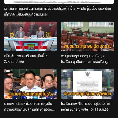
รร.เซนต์คาเบรียล ออกแถลงการณ์ปมคลิปรุ่นพี่ทำร้าย-พกปืนขู่รุ่นน้อง ยันลงโทษ
เด็ดขาด ไม่สนับสนุนความรุนแรง
คลิปเต็มรายการเรื่องเด่นเย็นนี้ 7
พบผู้ก่อเหตุขนกระสุน 98 นัดบุก
สิงหาคม 2569
โรงเรียน ซุกปืนในกระเป๋าก่อนยิงครูสอน
คณิตศาสตร์เป็นคนแรก
นายกฯ เตรียมหารือมาตรการคุมปืน-
โรงเรียนเทพศิรินทร์ นนทบุรี ประกาศ
ความปลอดภัยในสถานศึกษา ถอดบท
หยุดเรียนกรณีพิเศษ 10-14 ส.ค.69
เรียนเหตุยิงในโรงเรียน