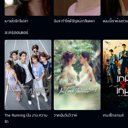
เมาแล้วรักรึเปล่า
ฉันจะทำให้พี่รัญจน์เกลียดแก
แผนนี้เราต้องช่ว
ละครออนแอร์
The Running เงิน งาน ความ
วาดฝันวันวิวาห์
เกมส์โกงเกมส์
รัก