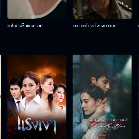
แกโคตรเห็นแก่ตัวเลย
เอาเวลาไปจับโจรดีกว่ามั้ย