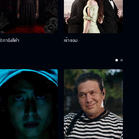
ปะการังสีดำ
เจ้าจอม
รักกั