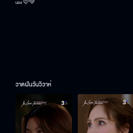
น้อง 🩷💚
วาดฝันวันวิวาห์