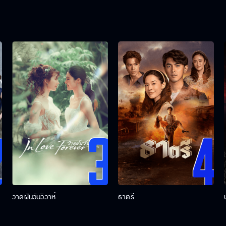
วาดฝันวันวิวาห์
ธาตรี