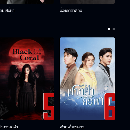
เกมเสน่หา
บ่วงรักซาตาน
บ่วงห
ปะการังสีดำ
ฟากฟ้าคีรีดาว
พ่อคร