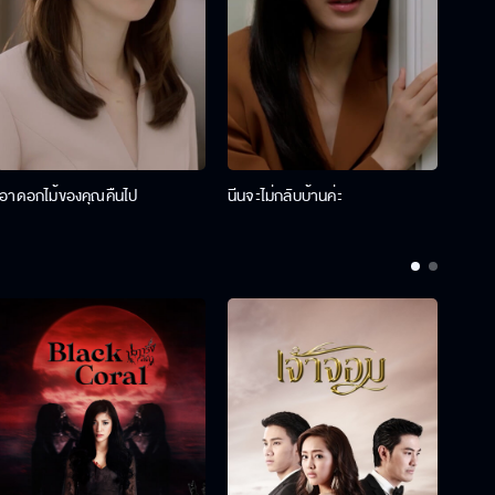
เอาดอกไม้ของคุณคืนไป
นีนจะไม่กลับบ้านค่ะ
นินท