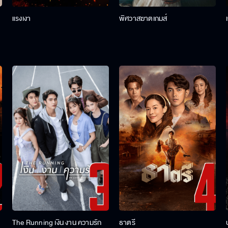
แรงเงา
พิศวาสฆาตเกมส์
The Running เงิน งาน ความรัก
ธาตรี