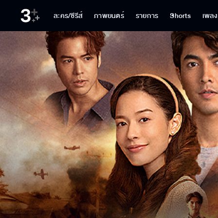
ละคร/ซีรีส์
ภาพยนตร์
รายการ
Shorts
เพลง