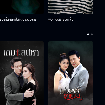
เรื่องทั้งหมดเป็นแผนของมังกร
พวกเฮียมาช่วยแล้ว
ที่ป๊า