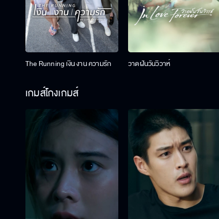
The Running เงิน งาน ความรัก
วาดฝันวันวิวาห์
เกมส์โกงเกมส์