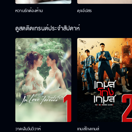
หวานรักต้องห้าม
ดุจอัปสร
ดูสดติดเทรนด์ประจำสัปดาห์
วาดฝันวันวิวาห์
เกมส์โกงเกมส์