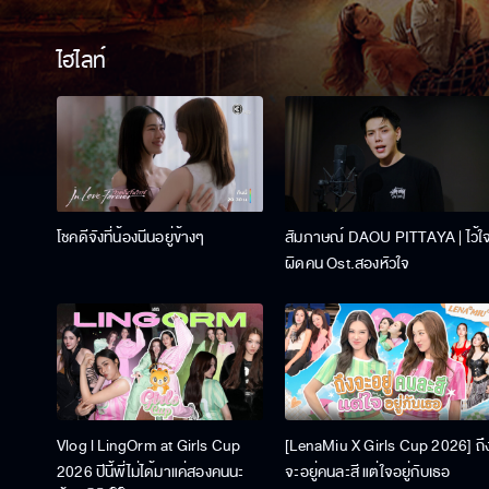
ไฮไลท์
โชคดีจังที่น้องนีนอยู่ข้างๆ
สัมภาษณ์ DAOU PITTAYA | ไว้ใ
ผิดคน Ost.สองหัวใจ
Vlog l LingOrm at Girls Cup
[LenaMiu X Girls Cup 2026] ถึ
2026 ปีนี้พี่ไม่ได้มาแค่สองคนนะ
จะอยู่คนละสี แต่ใจอยู่กับเธอ