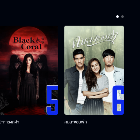
ปะการังสีดำ
คนละขอบฟ้า
ผู้กอ