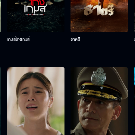
เกมส์โกงเกมส์
ธาตรี