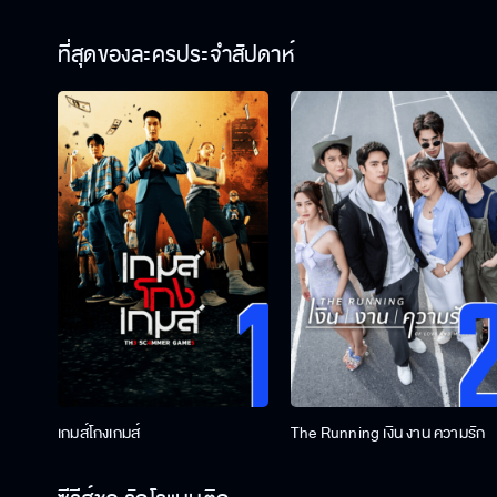
ที่สุดของละครประจำสัปดาห์
เกมส์โกงเกมส์
The Running เงิน งาน ความรัก