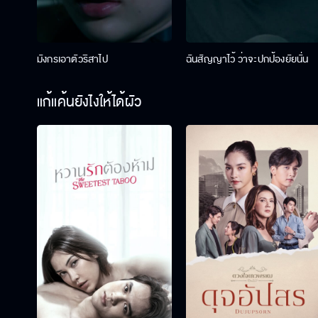
มังกรเอาตัวริสาไป
ฉันสัญญาไว้ ว่าจะปกป้องยัยนั่น
แก้แค้นยังไงให้ได้ผัว