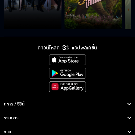
ดาวน์โหลด
แอปพลิเคชั่น
ละคร / ซีรีส์
ละคร/ซีรีส์
รายการ
ซีรีส์นานาชาติ
รายการทั้งหมด
ข่าว