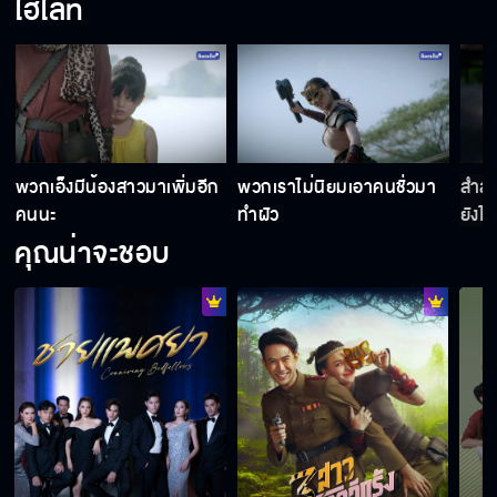
ไฮไลท์
พวกเอ็งมีน้องสาวมาเพิ่มอีก
พวกเราไม่นิยมเอาคนชั่วมา
สำส่
คนนะ
ทำผัว
ยังไง
คุณน่าจะชอบ