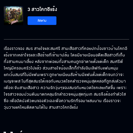
3 สาวโคกอีแร้ง
ติดตาม
เรื่องราวของ สมร สายใจและสมศรี สามเสือสาวที่คอยปกป้องชาวบ้านโคกอี
แร้งจากเหล่าโจรและเสือร้ายที่เข้ามาปล้น โดยมียายเนียนอดีตเสือสาวที่เก็บ
ทั้งสามคนมาเลี้ยง หลังจากพ่อแม่ทั้งสามคนถูกฆ่าตายตั้งแต่เด็ก สมศรีพี่
ใหญ่มีครอบครัวไปแล้ว ส่วนสายใจน้องเล็กก็กำลังอินเลิฟกับแฟนหนุ่ม 
ยกเว้นสมรที่ไม่มีแฟนเพราะถูกยายเนียนสั่งห้ามมีแฟนตั้งแต่เด็กจนกว่าจะ
เบญจเพส ในที่สุดสมรได้เจอกับหมวดโชคตำรวจหนุ่มสุดหล่อที่ถูกส่งตัวมา
เพื่อจะจับสามเสือสาว ความรักวุ่นๆของสมรกับหมวดโชคเลยเกิดขึ้น เพราะ
โจรสาวจอมป่วนดันมาตกหลุมรักตำรวจหนุ่มสุดทุ่มเท สมรจึงต้องทำตัวใส
ซื่อ เพื่อปิดบังตัวตนของตัวเองเพื่อความรักที่รอมาแสนนาน เรื่องราวจะ
วุ่นวายแค่ไหนติดตามได้ใน สามสาวโคกอีแร้ง