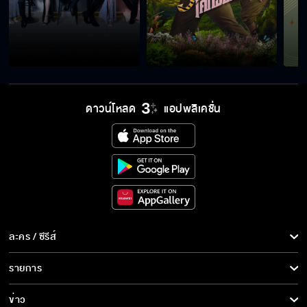
ดาวน์โหลด
แอปพลิเคชั่น
ละคร / ซีรีส์
ละคร/ซีรีส์
รายการ
ซีรีส์นานาชาติ
รายการทั้งหมด
ข่าว